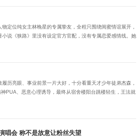
人物定位纯女主林晚星的专属挚友，全程只围绕闺蜜情谊展开，
著小说《狭路》里没有设定官方官配，没有专属恋爱感情线。她
教履历亮眼、事业前景一片大好，十分看重天才少年徒弟杰森，
神PUA、恶意心理诱导，最终从宿舍楼阳台跳楼轻生，王法就
开演唱会 称不是故意让粉丝失望