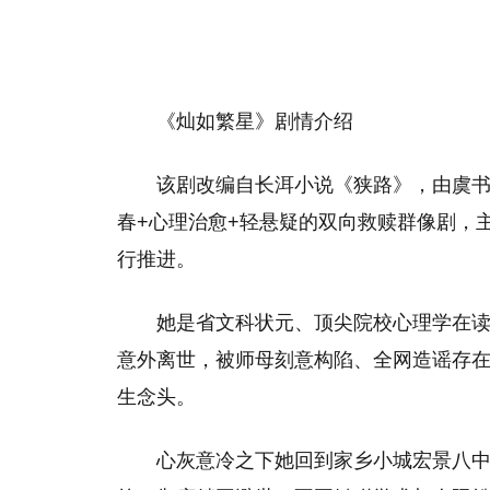
《灿如繁星》剧情介绍
该剧改编自长洱小说《狭路》，由虞书
春+心理治愈+轻悬疑的双向救赎群像剧，
行推进。
她是省文科状元、顶尖院校心理学在
意外离世，被师母刻意构陷、全网造谣存
生念头。
心灰意冷之下她回到家乡小城宏景八