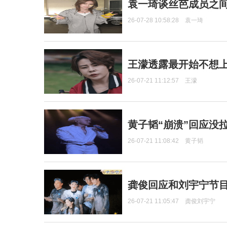
袁一琦谈丝芭成员之
26-07-28 10:58:28
袁一琦
王濛透露最开始不想上
26-07-21 11:12:57
王濛
黄子韬“崩溃”回应没
26-07-21 11:08:42
黄子韬
龚俊回应和刘宇宁节
26-07-21 11:05:47
龚俊刘宇宁