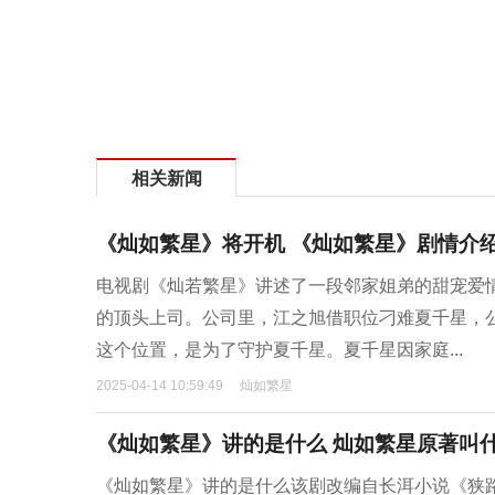
相关新闻
《灿如繁星》将开机 《灿如繁星》剧情介
电视剧《灿若繁星》讲述了一段邻家姐弟的甜宠爱
的顶头上司。公司里，江之旭借职位刁难夏千星，
这个位置，是为了守护夏千星。夏千星因家庭...
2025-04-14 10:59:49
灿如繁星
《灿如繁星》讲的是什么 灿如繁星原著叫
《灿如繁星》讲的是什么该剧改编自长洱小说《狭