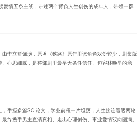
救赎爱情五条主线，讲述两个背负人生创伤的成年人，带领一群
，由李立群饰演，原著《狭路》原作里该角色戏份较少，剧集版
透、心思细腻，是整部剧里最早无条件信任、包容林晚星的亲
，手握多篇SCI论文，学业前程一片坦荡，人生接连遭遇两轮
，最终携手男主查清真相、走出心理创伤、事业爱情双向圆满。