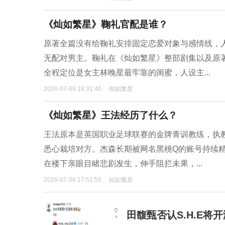
《灿如繁星》鞠礼官配是谁？
原著全篇没有给鞠礼安排固定恋爱对象与感情线，
无配对男主。鞠礼在《灿如繁星》整部剧集以及原
全程定位是女主林晚星最牢靠的闺蜜，人设主...
2026-07-09 16:31:40
灿如繁星
《灿如繁星》王法经历了什么？
王法原本是英国职业足球联赛的金牌青训教练，执
悉心栽培对方。杰森长期被网名黑桃Q的账号持续精
在楼下亲眼目睹悲剧发生，伸手阻拦未果，...
2026-07-08 17:51:55
灿如繁星
田馥甄否认S.H.E将