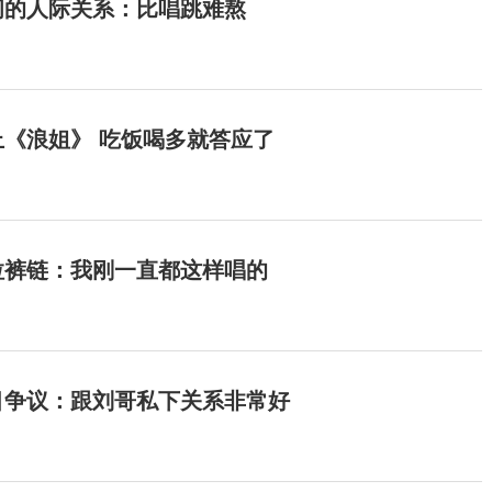
间的人际关系：比唱跳难熬
《浪姐》 吃饭喝多就答应了
拉裤链：我刚一直都这样唱的
目争议：跟刘哥私下关系非常好