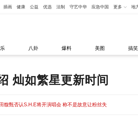
插画
健康
公益
优选
法制
守艺中华
应急中国
更多
地
乐
八卦
爆料
美图
搞笑
绍 灿如繁星更新时间
田馥甄否认S.H.E将开演唱会 称不是故意让粉丝失
望
田馥甄否认S.H.E将开演唱会 称不是故意让粉丝失
11:08
望
11:08