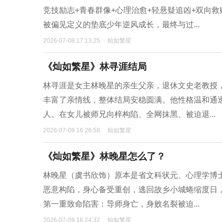
竞技励志+青春群像+心理治愈+轻悬疑追凶+双向
被偏见定义的垫底少年逆风成长，最终与过...
2026-07-08 17:13:25
灿如繁星
《灿如繁星》林寻涯结局
林寻涯是女主林晚星的亲生父亲，退休文史老教授
丰富了亲情线，整体结局安稳圆满。他性格温和通
人。在女儿被师兄向梓构陷、全网抹黑、被迫退...
2026-07-09 16:26:58
灿如繁星
《灿如繁星》林晚星怎么了？
林晚星（虞书欣饰）原本是省文科状元、心理学博士
恶意构陷，身心备受重创，逃回故乡小城蜷缩度日
第一重致命陷害：导师身亡，身败名裂被迫...
2026-07-09 16:24:32
灿如繁星