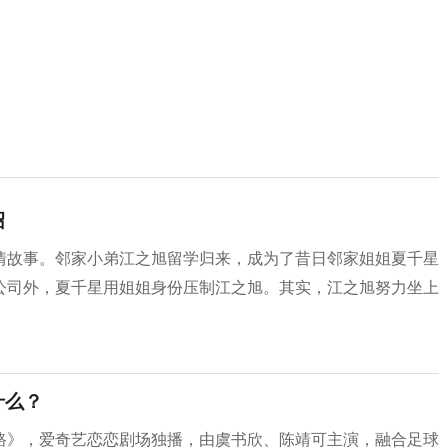
绍
情故事。邻家小弟江之旭留学归来，成为了昔日邻家姐姐夏千星
公司外，夏千星用姐姐身份压制江之旭。其实，江之旭努力坐上
什么？
路》，爱奇艺恋恋剧场独播，由虞书欣、陈靖可主演，融合足球