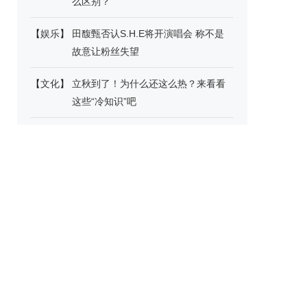
么区别？
【
娱乐
】
田馥甄否认S.H.E将开演唱会 称不是
故意让粉丝失望
【
文化
】
立秋到了！为什么还这么热？来看看
这些“冷知识”吧