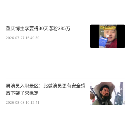
苗靖最后的处理
苗靖没有签署断绝母女文书，用母亲留下
的钱款还清魏明珍生前所有债务，将她的骨灰
重庆博主李要得30天涨粉285万
带回老家安葬。苗靖放下长久恨意，但无法原
2026-07-27 16:49:50
谅从小到大数次被抛弃的伤害，没有再维系亲
密母女关系，体面了结后事，与这段原生亲情
彻底和解释怀。
（责任编辑：zx0176）
男演员入职景区：比做演员更有安全感
放下架子求稳定
2026-08-08 10:12:41