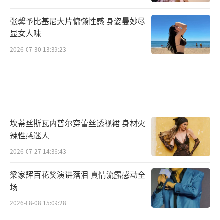
张馨予比基尼大片慵懒性感 身姿曼妙尽
显女人味
2026-07-30 13:39:23
坎蒂丝斯瓦内普尔穿蕾丝透视裙 身材火
辣性感迷人
2026-07-27 14:36:43
梁家辉百花奖演讲落泪 真情流露感动全
场
2026-08-08 15:09:28