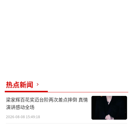
查办案件。
确诊绝症，留遗书离世
她查出乳腺癌晚期，治病欠下外债。为了
不拖累苗靖，她写下一封看似断绝母女关系的
书信，实则在遗书里完整写明全部内情：当年
仓库纵火案真相、陈异为保护苗靖故意推开女
主、独自卧底扛下罪名、长期患有抑郁症等所
热点新闻
有隐秘过往。
梁家辉百花奖迈台阶两次差点摔倒 真情
她悄悄把遗书藏在苗靖住处，另外留下一
演讲感动全场
笔存款，之后病情加重去世，临终前只给苗靖
2026-08-08 15:49:18
发了一条“对不起”的短信。