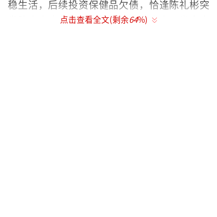
稳生活，后续投资保健品欠债，恰逢陈礼彬突
发脑出血病危，她直接抵押陈家房产、卷走家
点击查看全文(剩余
64
%)
里所有积蓄，抛下未成年的苗靖，跟着反派张
宾团伙跑路躲债，把债务和麻烦全都丢给陈异
与苗靖两个孩子，这是第一次彻底抛弃女儿。
之后多年依附张宾走私犯罪团伙，沦为对
方用来要挟男女主的棋子，长期被团伙胁迫控
制。
幡然醒悟配合取证
后期被团伙不断压榨恐吓，加上内心愧疚
积压，魏明珍主动找到苗靖忏悔，交出张宾团
伙走私、纵火、偷税违法的关键证据，主动向
警方交代自身参与的违法事宜，配合司法机关