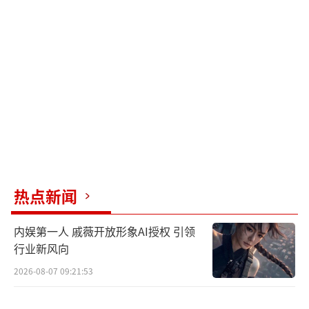
等到苗靖学成回到藤城、直接住进陈异家
中后，涂莉频频察觉二人远超寻常兄妹的亲密
羁绊，多次试探对峙。后续涂莉刻意穿上苗靖
的旧衣服挑衅，陈异彻底摊牌坦白心意，当即
向涂莉提出分手，拉黑所有联系方式彻底断
联，涂莉之后离开藤城，二人再无往来。
（责任
编辑：zx0176）
热点新闻
内娱第一人 戚薇开放形象AI授权 引领
行业新风向
2026-08-07 09:21:53