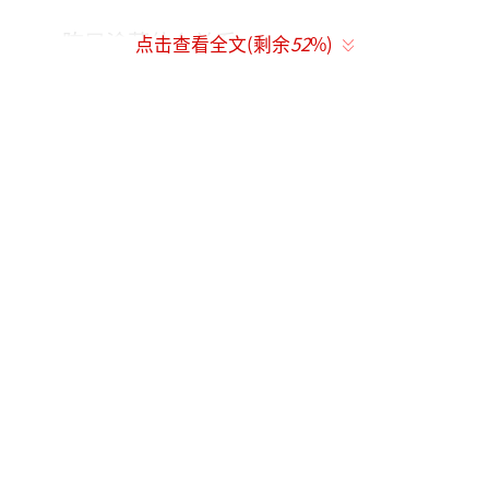
陈异涂莉什么关系
点击查看全文(剩余
52
%)
涂莉是陈异正式交往两年多的同居女友，
这段关系从苗靖远赴外地读大学、两人被迫断
联后开始。
涂莉主动追求陈异，之后搬进陈异住处一
同生活，在外人眼里是稳定的情侣关系。但陈
异自始至终内心只深爱苗靖，答应和涂莉在一
起，核心是想用这段恋情制造已有爱人的假
象，刻意疏远、逼退苗靖，防止自己卷入走私
黑恶势力的危险风波牵连到她，从没有对涂莉
付出真心，也绝不允许涂莉触碰苗靖遗留的私
人物品。