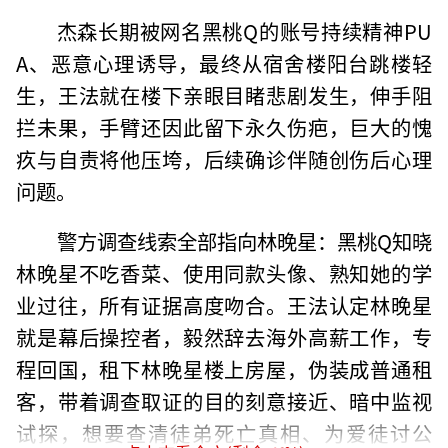
杰森长期被网名黑桃Q的账号持续精神PU
A、恶意心理诱导，最终从宿舍楼阳台跳楼轻
生，王法就在楼下亲眼目睹悲剧发生，伸手阻
拦未果，手臂还因此留下永久伤疤，巨大的愧
疚与自责将他压垮，后续确诊伴随创伤后心理
问题。
警方调查线索全部指向林晚星：黑桃Q知晓
林晚星不吃香菜、使用同款头像、熟知她的学
业过往，所有证据高度吻合。王法认定林晚星
就是幕后操控者，毅然辞去海外高薪工作，专
程回国，租下林晚星楼上房屋，伪装成普通租
客，带着调查取证的目的刻意接近、暗中监视
试探，想要查清徒弟死亡真相、为爱徒讨公