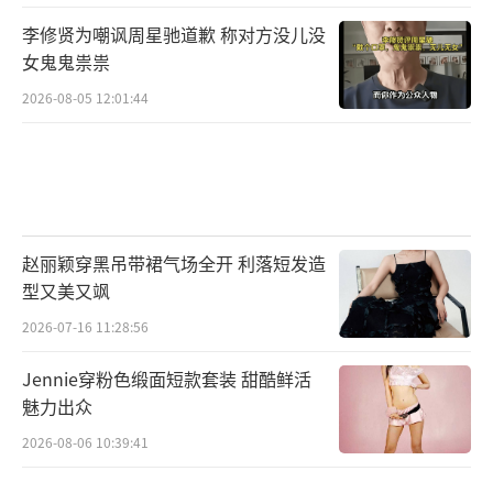
李修贤为嘲讽周星驰道歉 称对方没儿没
女鬼鬼祟祟
2026-08-05 12:01:44
赵丽颖穿黑吊带裙气场全开 利落短发造
型又美又飒
2026-07-16 11:28:56
Jennie穿粉色缎面短款套装 甜酷鲜活
魅力出众
2026-08-06 10:39:41