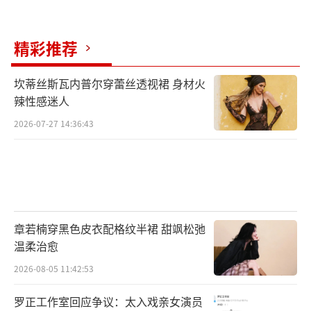
精彩推荐
坎蒂丝斯瓦内普尔穿蕾丝透视裙 身材火
辣性感迷人
2026-07-27 14:36:43
章若楠穿黑色皮衣配格纹半裙 甜飒松弛
温柔治愈
2026-08-05 11:42:53
罗正工作室回应争议：太入戏亲女演员