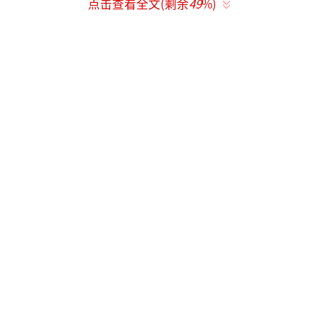
点击查看全文(剩余
49
%)
道。
林晚星临时接手全校最差、濒临解散的足
球队，比赛惨败后偶然发现王法极强的专业足
球能力，再三恳请他担任球队主教练。王法起
初因内心心结与调查任务果断拒绝，却总会私
下悄悄指点队员、布置战术。
最终他正式出任球队主教练，和林晚星搭
档带队：王法用严苛训练打磨球技、搭建战术
体系；林晚星发挥心理学专长，疏导一众原生
家庭不幸、自卑叛逆的少年心结，化解队内矛
盾。
朝夕相处里，王法亲眼看见林晚星温柔坦