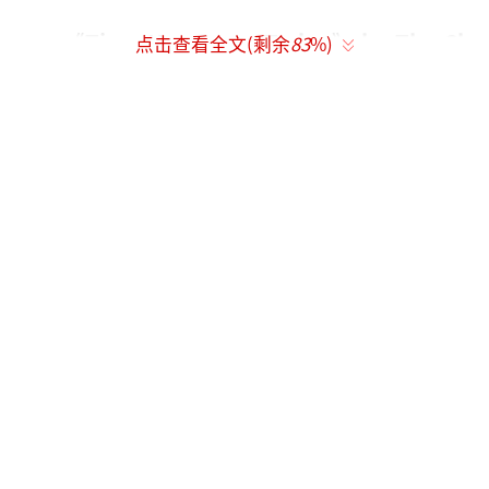
《Time Has Come Today》 by The Ch
点击查看全文(剩余
83
%)
ambers Brothers（1967）
影片开始不久，马上就能撤兵回国的美国
大兵们在《Time Has Come Today》的旋律中
悠闲聊天，轻松微迷幻的调子也表达了军人们
的心声，“停战这一天终于来了”。
《White Rabbit》by Jefferson Airplan
e（1967）
这首歌出现在抖森亮相时，他正在越南首
都西贡（今胡志明市）的一个酒吧里打台球赢
钱。70年代的西贡深受西方文化影响，灯光昏
暗的酒吧中烟雾缭绕，舞女们一边扭着腰一边