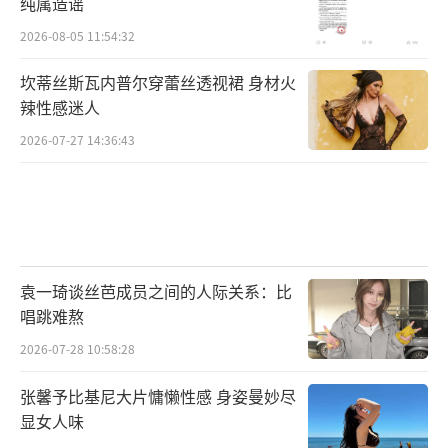
纯属造谣
这位时间穿越者，“这就是新声音。”
2026-08-05 11:54:32
《Run Through the Jungle》 by Cree
坎蒂丝斯瓦内普尔穿蕾丝透视裙 身材火
dence Clearwater Revival（1970）
辣性感迷人
2026-07-27 14:36:43
抖森小分队前往集合点，美景背后却暗藏
杀机。此时，《Run Through the Jungle》响
起。歌中唱到，“别回头看，最好还是穿过丛
林吧，因为恶魔已经被释放。”暗示电影中一
场恶战在所难免。
袁一琦谈丝芭成员之间的人际关系：比
唱跳难熬
《We’ll Meet Again》 by Vera Lynn
2026-07-28 10:58:28
（1939）
张馨予比基尼大片慵懒性感 身姿曼妙尽
这是影片最后一首配乐歌曲。大战结束，
显女人味
疲惫的队员们在船上享受片刻的宁静，一首舒