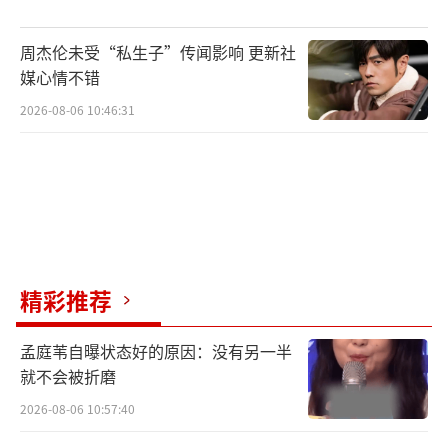
这段剧情中，无论是人类的狂妄自大，还是金
刚的凶狠暴走，都跟《Paranoid》无缝贴合。
周杰伦未受“私生子”传闻影响 更新社
媒心情不错
《Brother》 by Jorge Ben Jor（197
2026-08-06 10:46:31
4）
来到原住民村落的探险队成员与原住民们
打成一片，这时一首来自巴西歌手Jorge Ben J
or的《Brother》十分点题，都是人类兄弟，有
难要同当。带着一丝南美风情，《Brother》曲
风轻快阳光，女主也拿出相机给原住民们拍
精彩推荐
照，留下一个个呆萌的瞬间。
孟庭苇自曝状态好的原因：没有另一半
就不会被折磨
《Bad Moon Rising》 by Creedence Cl
earwater Revival（1969）
2026-08-06 10:57:40