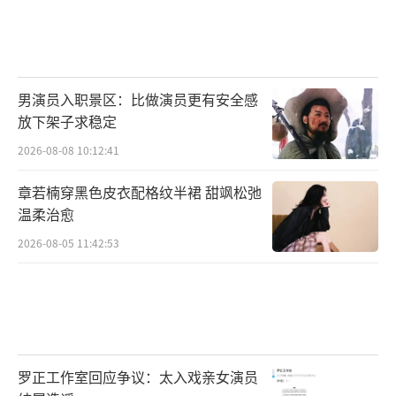
抖森小分队试图将一搜坠毁的飞机改造成
船，从而能坐船逃离骷髅岛。众人一边干活一
边聊着闲天，《Bad Moon Rising》的旋律也
应声响起。听上去是一首节奏轻快的歌，但歌
男演员入职景区：比做演员更有安全感
放下架子求稳定
词其实讲了厄运的到来，一只坏月亮爬上来，
预示着世界末日即将到来，也暗示着骷髅岛上
2026-08-08 10:12:41
会发生惨烈的大战。
章若楠穿黑色皮衣配格纹半裙 甜飒松弛
温柔治愈
《Ziggy Stardust》 by David Bowie
2026-08-05 11:42:53
（1972）
驾船离开的前夕，美国大兵播放起David B
owie的1972年经典歌曲《Ziggy Stardust》，
在岛上住了快30年的二战老兵听到后略带嫌弃
罗正工作室回应争议：太入戏亲女演员
的问，“这是哪门子音乐？”随后年轻人告诉