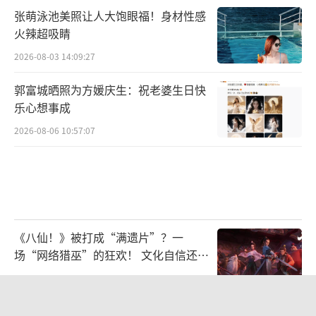
张萌泳池美照让人大饱眼福！身材性感
火辣超吸睛
2026-08-03 14:09:27
郭富城晒照为方媛庆生：祝老婆生日快
乐心想事成
2026-08-06 10:57:07
《八仙！》被打成“满遗片”？一
场“网络猎巫”的狂欢！ 文化自信还是
焦虑？
2026-07-20 13:29:10
毛舜筠回忆和张国荣交往经历：是很多