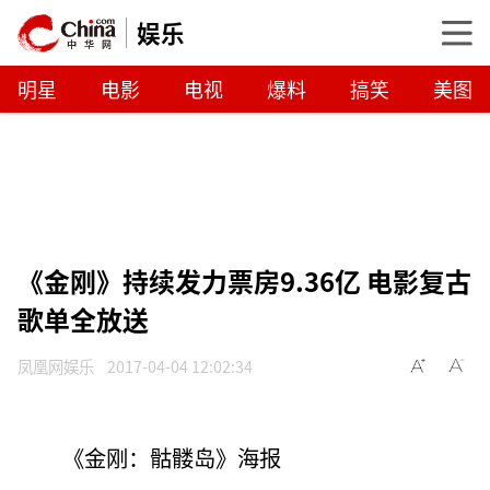
娱乐
明星
电影
电视
爆料
搞笑
美图
《金刚》持续发力票房9.36亿 电影复古
歌单全放送
凤凰网娱乐
2017-04-04 12:02:34
《金刚：骷髅岛》海报