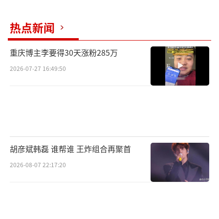
在前往骷髅岛的军舰上，赤裸上身的小伙
子们互相打闹着，还不知道这次“护航”会是
热点新闻
他们其中一些人的末日之旅。美国乐队The Sto
oges的名曲《Down On The Street》很符合这
重庆博主李要得30天涨粉285万
个充满荷尔蒙的场景，歌曲中的一次次嘶吼似
2026-07-27 16:49:50
乎也预示着骷髅岛上的霸主就在不远处了。
《Paranoid》by Black Sabbath（197
0）
上岛后，伴随着伟大乐队Black Sabbath
胡彦斌韩磊 谁帮谁 王炸组合再聚首
的《Paranoid》经典前奏，直升机上的人类向
2026-08-07 22:17:20
骷髅岛投下炸弹，岛上的动物们纷纷逃窜，随
后岛上之王金刚终于现身，伴着重金属的音
乐，他手起掌落手撕飞机，场面酷炫十足！在