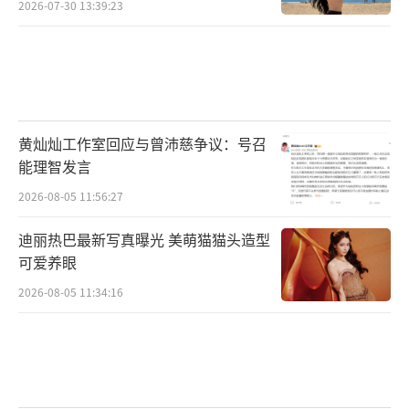
2026-07-30 13:39:23
缓的老式爵士《We’ll Meet Again》响起，这
首二战时期十分流行的歌曲，送给约翰·C·赖
利扮演的老兵再合适不过了。“我们会再见
的，虽然不知何时何地。但我知道，在晴空万
里的某日，当蓝天赶走所有的乌云，我们就会
黄灿灿工作室回应与曾沛慈争议：号召
能理智发言
相见。”
2026-08-05 11:56:27
赶快收藏这一份歌单，来一场怀旧之旅
迪丽热巴最新写真曝光 美萌猫猫头造型
吧。
可爱养眼
2026-08-05 11:34:16