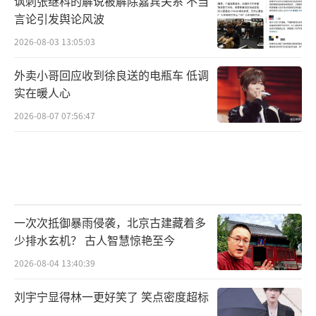
讽刺张继科的解说被解除嘉宾关系 不当
帅》、《勘玉钏》、《乾坤福寿镜》、《谢瑶
言论引发舆论风波
环》剧组，
2026-08-03 13:05:03
影片《不期而遇》、《残酷的青春》、
外卖小哥回应收到徐良送的电瓶车 低调
实在暖人心
《极速捕手》、《兄弟别闹》、《艺术也疯
2026-08-07 07:56:47
狂》、《家族时光》、《拯救汪星人》、《巴
乌巴乌》剧组也将亮相北影节红毯。
一次次抵御暴雨侵袭，北京古建藏着多
少排水玄机？ 古人智慧惊艳至今
2026-08-04 13:40:39
刘宇宁显得林一更好笑了 笑点密度超标