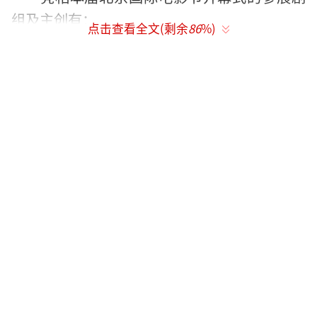
组及主创有：
点击查看全文(剩余
86
%)
《西游记之女儿国》剧组林志玲、冯绍
峰、赵丽颖、小沈阳：
林志玲
冯绍峰
赵丽颖
《烽火芳菲》剧组刘亦菲：
刘亦菲