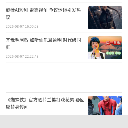
戚薇AI短剧 雷霆视角 争议运镜引发热
议
2026-08-07 16:00:03
齐豫毛阿敏 如听仙乐耳暂明 时代级同
框
2026-08-07 22:22:48
《蜘蛛侠》官方晒荷兰弟打戏花絮 疑回
应替身传闻
2026-08-06 10:47:34