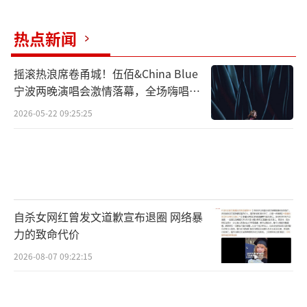
吴刚
热点新闻
《鲛珠传》剧组王大陆、张天爱：
摇滚热浪席卷甬城！伍佰&China Blue
宁波两晚演唱会激情落幕，全场嗨唱氛
王大陆
围炸裂
2026-05-22 09:25:25
张天爱
《建军大业》剧组喇培康、韩三平、江
平、于冬、刘伟强、黄建新、刘烨、朱亚文：
自杀女网红曾发文道歉宣布退圈 网络暴
力的致命代价
刘烨
2026-08-07 09:22:15
朱亚文