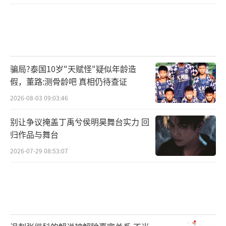
此外，《胡杨的夏天》剧组潘长江；
《我说的都是真的》剧组刘仪伟、小沈
阳；
骗局?泰国10岁"天赋怪"疑似年龄造
《龙之战》剧组刘佩琦、曹云金；
假，董路:测骨龄吧 真相仍待查证
2026-08-03 09:03:46
《捉妖记2》剧组许诚毅；
别让争议掩盖丁禹兮侯明昊舞台实力 回
《酥油》剧组朱珠；
归作品与舞台
2026-07-29 08:53:07
《喵星人》剧组陈木胜；
《谁是球王》剧组张斌、韩乔生等剧组及
主创
以及京剧电影《赵氏孤儿》、《穆桂英挂