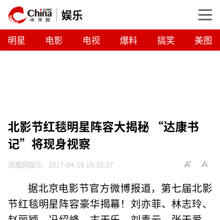
娱乐
明星
电影
电视
爆料
搞笑
美图
北影节红毯明星阵容大揭秘 “达康书
记”将现身视察
凤凰网娱乐
2017-04-16 16:32:27
据北京电影节官方微博报道，第七届北影
节红毯明星阵容豪华揭幕！刘亦菲、林志玲、
赵丽颖、冯绍峰、古天乐、刘青云、张天爱、