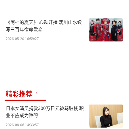
部分国外电影的剧组及主创也来到红毯：
《阿桂的夏天》 心动开播 漓川山水续
《天兵女特警》剧组丹尼·伯恩：
写三百年宿命爱恋
2026-05-20 16:59:27
丹尼·伯恩
《吸血鬼日记》剧组伊恩·萨默海尔德
（饰演Damon）：
伊恩
精彩推荐
《摔跤吧！爸爸》剧组阿米尔·汗：
日本女演员捐款300万日元被骂脏钱 职
业不应成为障碍
阿米尔·汗
2026-08-06 14:33:57