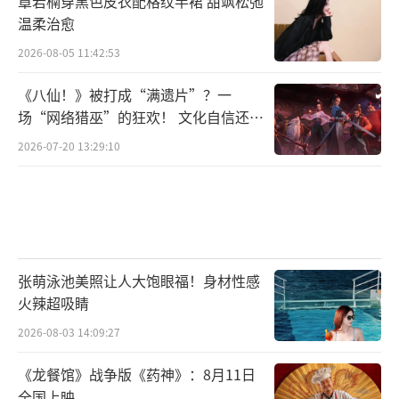
章若楠穿黑色皮衣配格纹半裙 甜飒松弛
温柔治愈
2026-08-05 11:42:53
《八仙！》被打成“满遗片”？一
场“网络猎巫”的狂欢！ 文化自信还是
焦虑？
2026-07-20 13:29:10
张萌泳池美照让人大饱眼福！身材性感
火辣超吸睛
2026-08-03 14:09:27
《龙餐馆》战争版《药神》：8月11日
全国上映