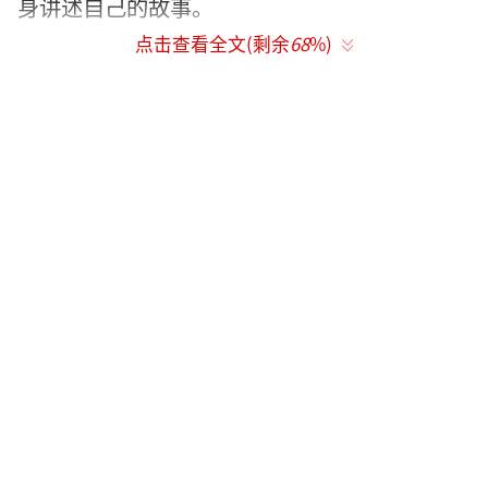
身讲述自己的故事。
点击查看全文(剩余
68
%)
古惑仔的青春
电影《毒。诫》以“慈云山十三太保”的
传奇往事为原型，呈现一段堕落与觉醒的传奇
蜕变历程。影片中，作为黄大仙区公共屋邨最
著名的青少年朋党组织，“慈云山十三太
保”在首领茅趸华的带领下，打劫、砍人、吸
毒、贩毒，挥霍着他们无处安放的青春；即使
在一朝觉醒，在他们相继脱离毒窟过后，他们
在江湖上的威望也丝毫不曾消减，茅趸华也始
终被称之为“江湖拆弹专家”。
此前曾在“大佬带你走江湖”特辑中揭秘