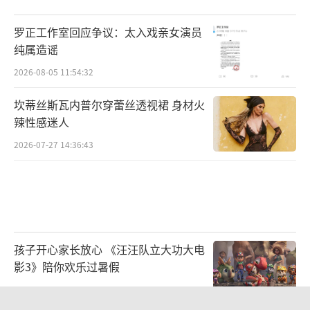
罗正工作室回应争议：太入戏亲女演员
纯属造谣
2026-08-05 11:54:32
坎蒂丝斯瓦内普尔穿蕾丝透视裙 身材火
辣性感迷人
2026-07-27 14:36:43
孩子开心家长放心 《汪汪队立大功大电
影3》陪你欢乐过暑假
2026-08-06 11:03:18