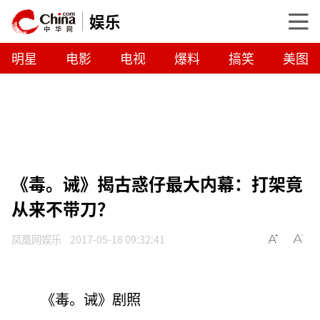
娱乐
明星
电影
电视
爆料
搞笑
美图
《毒。诫》揭古惑仔最大内幕：打架竟
从来不带刀？
凤凰网娱乐
2017-05-18 09:32:41
《毒。诫》剧照