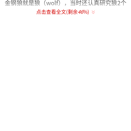
金钢狼就是狼（wolf），当时还认真研究狼2个
礼拜，排练了3个星期后便开拍，“我记得当初
点击查看全文(剩余
46
%)
经过多伦多时有看到一场关于狼的纪录片，我
还进去看”。所以拍摄期间完全照自己理解的
去表演，没想到被导演布莱恩·辛格（Bryan S
inger）发现他诠释角色有问题。
那时，休·杰克曼还表示自己有好好研究
过狼，但是布莱恩·辛格却说“你走路方式有
点好笑”、“你知道你演的不是狼是狼獾
吧”，他还不相信地回应“世界上怎么会有狼
獾这种生物”，让导演超无奈地说：“去动物
园看一看吧兄弟。”这才知道自己的确理解错
误。