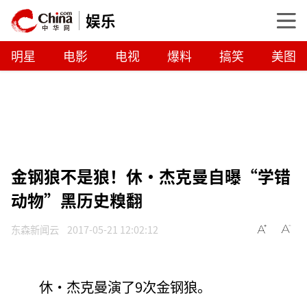
娱乐
明星
电影
电视
爆料
搞笑
美图
金钢狼不是狼！休·杰克曼自曝“学错
动物”黑历史糗翻
东森新闻云
2017-05-21 12:02:12
休·杰克曼演了9次金钢狼。