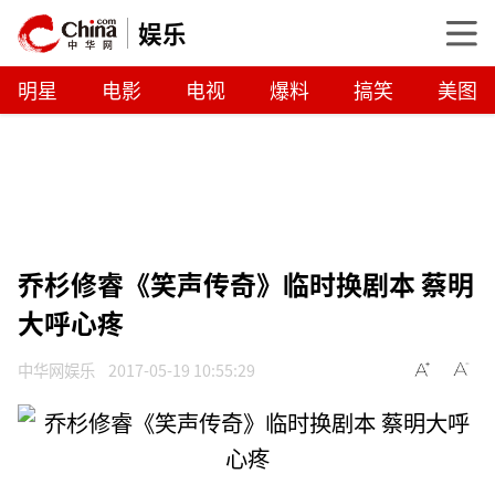
娱乐
明星
电影
电视
爆料
搞笑
美图
乔杉修睿《笑声传奇》临时换剧本 蔡明
大呼心疼
中华网娱乐
2017-05-19 10:55:29