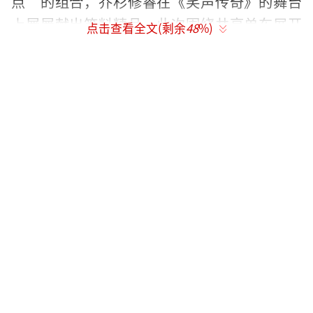
点”的组合，乔杉修睿在《笑声传奇》的舞台
上屡屡献出笑料精品，此次围绕共享单车展开
点击查看全文(剩余
48
%)
的作品也是笑果百出，程野力赞道：“他俩跟
那儿一站，就是笑料包袱。”然而二人此次的
演出却令蔡明揪心不已，蔡老师现场透露道，
在参加节目的前两天，乔杉还在剧组拍摄大鹏
的新电影《缝纫机乐队》，“我知道乔杉在那
个戏里面受了好多罪，就那种高压水枪喷在身
上，体力一直处于透支的情况，他还要坚持来
参加《笑声传奇》奉献出最新的作品，我这心
里啊特心疼。”
不仅如此，乔杉也坦言因为近期工作特别
忙碌，二人在录制前一天通宵排练后仍不满
意，临时决定重写剧本：“彩排完觉得特别不