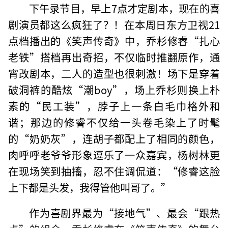
下午录节目，早上7点才定剧本，现在的喜
剧演员都这么疯狂了？！在本周日东方卫视21
点档播出的《笑声传奇》中，乔杉修睿“扎心
老铁”搭档再出奇招，不仅临时推翻原作，通
宵改剧本，二人的造型也很刺激！场下是穿着
破洞裤的酷炫“潮boy”，场上乔杉则换上朴
素的“民工装”，脖子上一条白毛巾格外和
谐；那边的修睿不仅给一头卷毛染上了时髦
的“奶奶灰”，连胡子都配上了相同的颜色，
肉呼呼老爷爷形象逗乐了一众嘉宾，杨树林更
在现场笑到抽搐，忍不住调侃道：“修睿这脸
上下都是头发，我得管他叫哥了。”
作为喜剧界最为“接地气”、最会“跟热