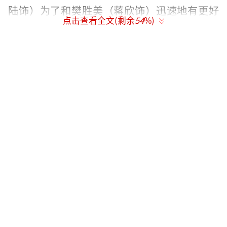
陆饰）为了和樊胜美（蒋欣饰）迅速地有更好
点击查看全文(剩余
54
%)
的生活，希望通过安迪可以和小包总达成合
作，结果却因为产品质量而希望落空，但王柏
川不想樊胜美失望，和安迪的联手隐瞒，却不
想被樊胜美识破，不仅两人大吵一架，安迪樊
胜美也出现误会。
邱莹莹（杨紫饰）答应了应勤（吴昊宸
饰）的请求，五一回家一起见家长，本想提前
给姐妹们见面的邱莹莹，其实等待她的是更大
的考验！
经典好剧再升级，拥抱现实观点系列
《欢乐颂2》主角间的情感冲突矛盾中，以