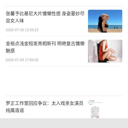
张馨予比基尼大片慵懒性感 身姿曼妙尽
显女人味
2026-07-30 13:39:23
金裕贞浅金短发亮相新刊 明艳复古慵懒
魅惑
2026-07-20 17:06:05
罗正工作室回应争议：太入戏亲女演员
纯属造谣
2026-08-05 11:54:32