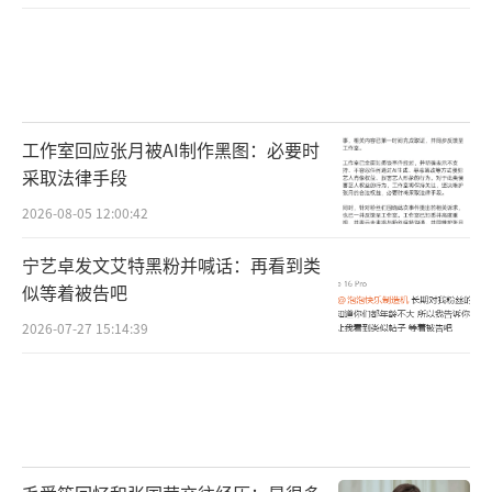
工作室回应张月被AI制作黑图：必要时
采取法律手段
2026-08-05 12:00:42
宁艺卓发文艾特黑粉并喊话：再看到类
似等着被告吧
2026-07-27 15:14:39