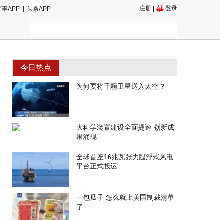
注册
|
登录
军事APP
|
头条APP
今日热点
为何要将千颗卫星送入太空？
大科学装置建设全面提速 创新成
果涌现
全球首座16兆瓦张力腿浮式风电
平台正式投运
一包瓜子 怎么就上美国制裁清单
了