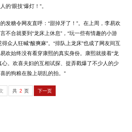
人的‘眼技’爆灯！”。
的发糖令网友直呼：“甜掉牙了！”。在上周，李易欢
言不合就要到“龙床上休息”，“玩一些有情趣的小游
得众人狂喊“酸爽麻”。“排队上龙床”也成了网友间互
易欢始终没有看穿康熙的真实身份。康熙就接着“龙
真心。欢喜夫妇的互相试探、捉弄戳爆了不少人的少
欢喜的狗粮在脸上胡乱的拍。”
文
共
2
页
下一页