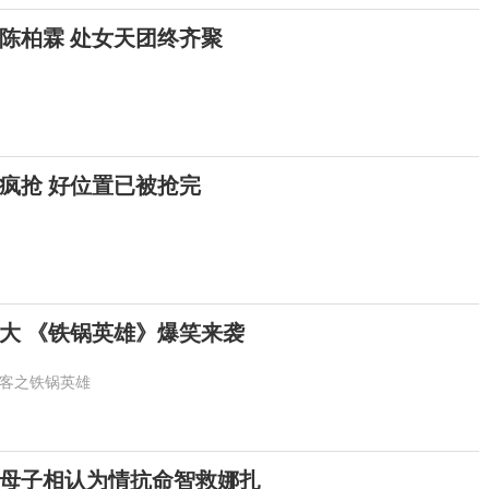
陈柏霖 处女天团终齐聚
疯抢 好位置已被抢完
网大 《铁锅英雄》爆笑来袭
客之铁锅英雄
母子相认为情抗命智救娜扎