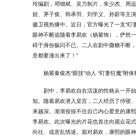
玲编剧，邓细斌、吴力制片，朱少杰、周
娃、茅子俊、韩承羽、刘学义、孙蔚等主
徽卫视热播中。近日，官方曝光了一支“盯
眼神不断追随着李易欢（杨紫饰），俨然
碍于身份躲闪不已。二人在剧中撒糖不断，
意都要漫出来了！”
杨紫秦俊杰“眼技”动人 “盯妻狂魔”附
剧中，李易欢自在活泼的性格从一开始
知。随着易欢潜入皇宫，二人经历了侍寝
来越深。渐渐按捺不住自己内心爱意的康熙
李易欢。此次曝光的片花也首次向观众花
向往、或意乱情迷。面对易欢，康熙的眼