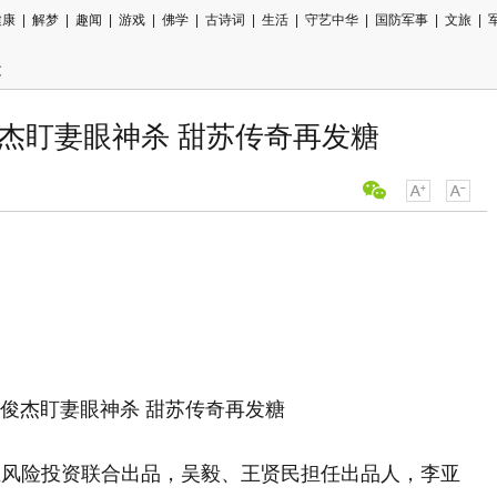
健康
|
解梦
|
趣闻
|
游戏
|
佛学
|
古诗词
|
生活
|
守艺中华
|
国防军事
|
文旅
|
文
杰盯妻眼神杀 甜苏传奇再发糖
业风险投资联合出品，吴毅、王贤民担任出品人，李亚