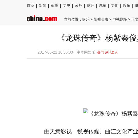
首页
|
新闻
|
军事
|
文史
|
政务
|
财经
|
汽车
|
文化
|
娱乐
|
当前位置：
娱乐
>
影视长廊
>
电视剧场
> 正
《龙珠传奇》杨紫秦俊
2017-05-22 10:56:03
中华网娱乐
参与评论(
)人
由天意影视、悦视传媒、曲江文化产