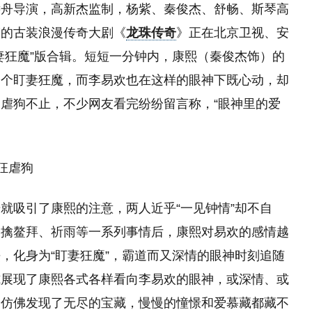
远舟导演，高新杰监制，杨紫、秦俊杰、舒畅、斯琴高
演的古装浪漫传奇大剧《
龙珠传奇
》正在北京卫视、安
妻狂魔”版合辑。短短一分钟内，康熙（秦俊杰饰）的
一个盯妻狂魔，而李易欢也在这样的眼神下既心动，却
虐狗不止，不少网友看完纷纷留言称，“眼神里的爱
体狂虐狗
就吸引了康熙的注意，两人近乎“一见钟情”却不自
、擒鳌拜、祈雨等一系列事情后，康熙对易欢的感情越
，化身为“盯妻狂魔”，霸道而又深情的眼神时刻追随
式展现了康熙各式各样看向李易欢的眼神，或深情、或
神仿佛发现了无尽的宝藏，慢慢的憧憬和爱慕藏都藏不