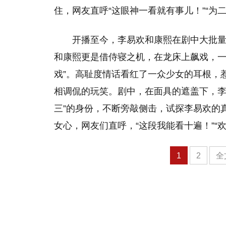
住，网友直呼“这眼神一看就有事儿！”“为二
开播至今，李易欢和康熙在剧中大批量
和康熙更是借侍寝之机，在龙床上飙戏，一
戏”。高耻度情话看红了一众少女的耳根，惹
相调侃的玩笑。剧中，在面具的遮盖下，李
三”的身份，不断旁敲侧击，试探李易欢的
女心，网友们直呼，“这段我能看十遍！”“
1
2
全