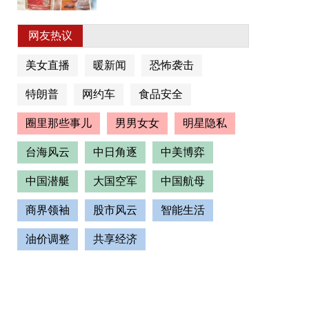
网友热议
美女直播
暖新闻
恐怖袭击
特朗普
网约车
食品安全
圈里那些事儿
男男女女
明星隐私
台海风云
中日角逐
中美博弈
中国潜艇
大国空军
中国航母
商界领袖
股市风云
智能生活
油价调整
共享经济