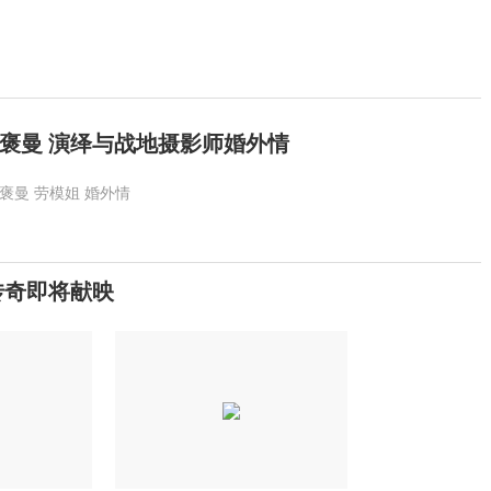
褒曼 演绎与战地摄影师婚外情
褒曼
劳模姐
婚外情
传奇即将献映