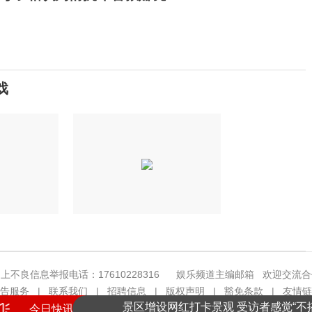
戏
提高警惕！绷紧暑期护娃安全这根弦
上不良信息举报电话：17610228316
娱乐频道主编邮箱
欢迎交流合
景区增设网红打卡景观 受访者感觉“不搭
告服务
|
联系我们
|
招聘信息
|
版权声明
|
豁免条款
|
友情链
京ICP备18035944号-2
@版权所有 中华网
今日快讯
也门胡塞武装称一天内袭击两艘沙特油