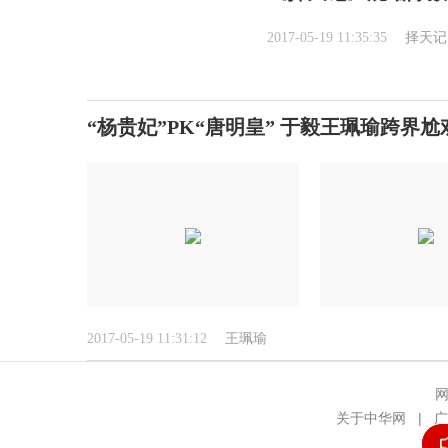
2017-05-19 11:35:35
择天记
“杨贵妃”PK“唐明皇” 于毅王珮瑜跨界尬
2017-05-19 11:31:12
王珮瑜
网
关于中华网
|
广