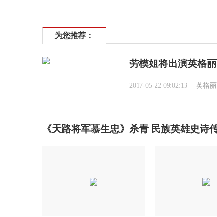
为您推荐：
劳模姐将出演英格丽
2017-05-22 09:02:13
英格丽
《天路将军慕生忠》杀青 民族英雄史诗