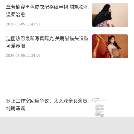
章若楠穿黑色皮衣配格纹半裙 甜飒松弛
温柔治愈
2026-08-05 11:42:53
迪丽热巴最新写真曝光 美萌猫猫头造型
可爱养眼
2026-08-05 11:34:16
罗正工作室回应争议：太入戏亲女演员
除话剧外，首届“大戏看北京”展演季秉
纯属造谣
承“文艺展新姿精品献人民”主题，在春节期
2026-08-05 11:54:32
间继续推出曲剧、评剧、京剧、儿童剧、杂技
毛舜筠回忆和张国荣交往经历：是很多