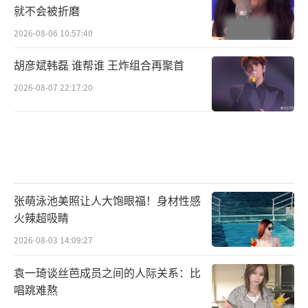
就不会被折磨
首届“大戏看北京”展演季以“大戏看北
2026-08-06 10:57:40
京”和“来北京看大戏”为内涵，向北京观众
胡彦斌韩磊 谁帮谁 王炸组合再聚首
及来自不同省市的观众发出邀请。《正红旗
下》原著作者老舍正是北京人，续写并改编
2026-08-07 22:17:20
《正红旗下》的剧作家李龙云在北京出生长
大，文本经由两代文学名家的联手，让北京元
素有了更别致的深度。北京人艺将这部充满北
京元素的《正红旗下》打造出新的面貌，使之
登上舞台。来北京看北京话剧，想必是为热爱
张萌泳池美照让人大饱眼福！身材性感
火辣超吸睛
北京的观众沉浸式了解北京打开一扇窗。
2026-08-03 14:09:27
袁一琦谈丝芭成员之间的人际关系：比
唱跳难熬