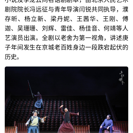
剧院院长冯远征与青年导演闫锐共同执导，濮
存昕、杨立新、梁丹妮、王茜华、王刚、傅
迦、吴珊珊、刘辉、雷佳、杨佳音、何靖等人
艺演员出演。全剧以老舍为第一视角，讲述庚
子年间发生在京城老百姓身边一段跌宕起伏的
历史。