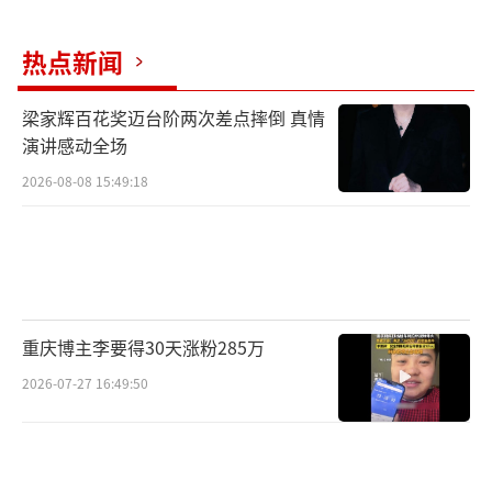
话剧表演艺术家于是之推荐，由剧作家李龙云
热点新闻
续写并改编为同名话剧。北京人民艺术剧院院
长冯远征表示，这部戏是：“老舍先生的魂，
梁家辉百花奖迈台阶两次差点摔倒 真情
李龙云先生搭的骨架，由我们注入血肉。”
演讲感动全场
北京人艺有排演京味儿戏的传统。话剧
2026-08-08 15:49:18
《正红旗下》既是对北京人艺首部话剧作品
《龙须沟》的回应，也是对“新京味儿”的一
次创新表达。话剧《正红旗下》既是展现传统
和现代的碰撞，也是向观众表达“新京味
重庆博主李要得30天涨粉285万
儿”并非只是对“传统京味儿”的复
2026-07-27 16:49:50
刻。“《正红旗下》是一次新形式新仪式感的
表达，有情感有激荡。”导演闫锐表示。