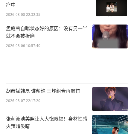
疗中
日常工作，他们的默默付出让茜拉深受感动，
2026-08-08 22:32:35
她会献上哪首歌曲向他们致敬呢？敬请期待！
孟庭苇自曝状态好的原因：没有另一半
在前往琉璃厂的路上，孙楠与茜拉邂逅了
就不会被折磨
一位特别的出租车司机余波。他穿梭于京城街
2026-08-06 10:57:40
巷，是流动的 “北京中轴线文化大使”，怀揣
着对家乡北京深沉的爱，余波凭借满腔的热情
和丰富的知识储备，向每一位乘客介绍北京中
轴线的历史与文化。他用一趟又一趟的行程，
守护着北京的气息，北京的人文。
胡彦斌韩磊 谁帮谁 王炸组合再聚首
2026-08-07 22:17:20
最后一站嘉宾们走进金隅琉璃文化创意产
业园，对话非遗传承人赵长安师傅，见证他用
张萌泳池美照让人大饱眼福！身材性感
匠心传承古老的琉璃烧制技艺。这里曾是皇家
火辣超吸睛
御用琉璃的烧制官窑，经他们之手，泥土可以