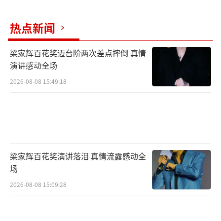
四季将迎来首播。
热点新闻
以坚守传承精神护轴，体悟无名守护人的
岁月情长
梁家辉百花奖迈台阶两次差点摔倒 真情
演讲感动全场
北京中轴线，如一条巨龙蜿蜒贯穿京城，
2026-08-08 15:49:18
它不仅是城市的脊梁，更是历史的脉络、文化
的灵魂。漫步北京中轴线上，每一寸砖石、每
一处建筑背后，都藏着无名守护者的动人故
事，他们用平凡的坚守造就伟大。
梁家辉百花奖演讲落泪 真情流露感动全
场
2026-08-08 15:09:28