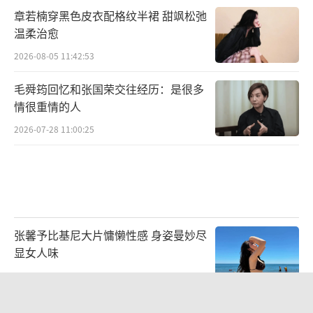
章若楠穿黑色皮衣配格纹半裙 甜飒松弛
温柔治愈
2026-08-05 11:42:53
毛舜筠回忆和张国荣交往经历：是很多
情很重情的人
2026-07-28 11:00:25
张馨予比基尼大片慵懒性感 身姿曼妙尽
显女人味
2026-07-30 13:39:23
坎蒂丝斯瓦内普尔穿蕾丝透视裙 身材火