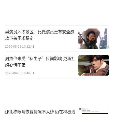
男演员入职景区：比做演员更有安全感
放下架子求稳定
孙楠与茜拉探寻北京中轴线的首站来到万
2026-08-08 10:12:41
宁桥，这座北京中轴线上的古老桥梁，历经七
周杰伦未受“私生子”传闻影响 更新社
百年岁月洗礼，承载着无数历史记忆。在这
媒心情不错
里，他们遇见了文物保护者张涛及其团队，他
2026-08-06 10:46:31
们日复一日运用地质雷达等先进设备，细致检
测桥梁结构，精心守护每一处细节。这份数年
如一日的坚守，只为让万宁桥“万年永宁，坚
固不朽”。为深入感受文保工作，节目跟随着
娜扎称眼睛恢复情况不太妙 仍在积极治
文保工作人员昼伏夜出，体验文保工作者真实