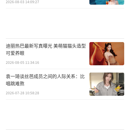
2026-08-03 14:09:27
幻化为精美的脊兽。琉璃不仅是精美的艺术
品，更成为承载北京中轴线文化的重要载体。
时值故宫百年大展，赵师傅团队将带领孙楠与
茜拉“上手”烧制真实故宫展品——琉璃养心
门，两位“新手”能否顺利完成任务？
迪丽热巴最新写真曝光 美萌猫猫头造型
可爱养眼
2026-08-05 11:34:16
袁一琦谈丝芭成员之间的人际关系：比
唱跳难熬
2026-07-28 10:58:28