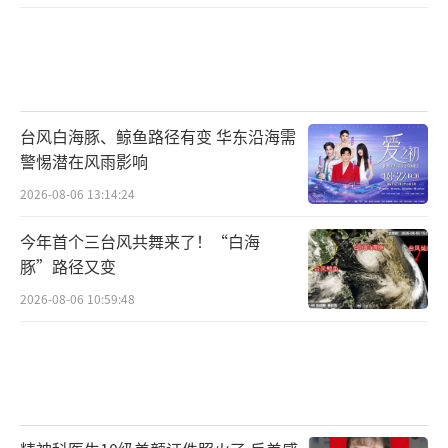
台风白海豚、鲸鱼路径有变 华东沿海需
警惕潜在风雨影响
2026-08-06 13:14:24
今年首个三台风共舞来了！“白海
豚”路径又变
2026-08-06 10:59:48
“赛博修仙”席卷全网热度攀升
《仙台有树》自开播以来，凭借着引人入
胜的剧情、多元深刻的价值输出和震撼宏大的
特效制作，牢牢抓住观众眼球，斩获超高口碑