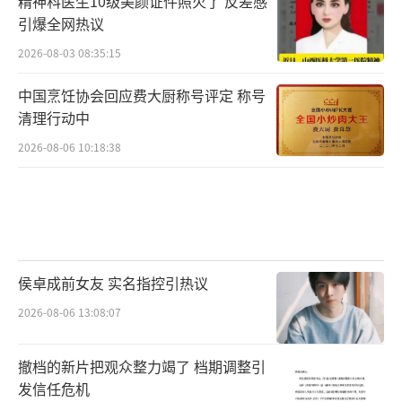
精神科医生10级美颜证件照火了 反差感
及市场热议。爱奇艺热度峰值突破8500，包揽
引爆全网热议
爱奇艺热播总榜、飙升总榜、电视剧热播榜、
2026-08-03 08:35:15
电视剧飙升榜等多榜TOP1。综合热度方面，该
中国烹饪协会回应费大厨称号评定 称号
剧摘得了7次猫眼全网热度总榜TOP1、8次猫眼
清理行动中
网络剧热度日榜TOP1，17次登顶蓝鹰全网剧集
2026-08-06 10:18:38
影响力榜、蓝鹰网播剧集影响力榜，在酷云、
灯塔、Vlinkage、寻艺、艾漫等权威榜单均多
次荣登榜首。截至目前，微博主话题“仙台有
树”阅读量突破31.6亿，斩获微博热搜1277
+条，全网热搜1471+条，其中“仙台有树你是
侯卓成前女友 实名指控引热议
为我花了心思的”“师父开门我是逆徒 ”等话
2026-08-06 13:08:07
题被广泛热议。直至收官，剧集热度仍在走
高，社交平台上相关话题不断，长尾效应十分
撤档的新片把观众整力竭了 档期调整引
显著。
发信任危机