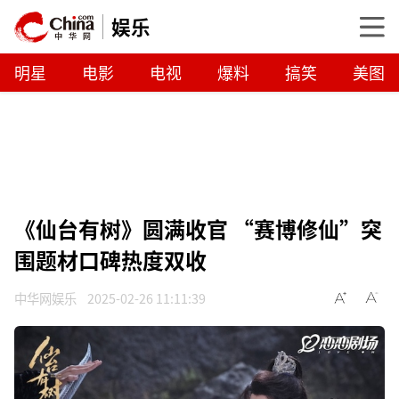
娱乐
明星
电影
电视
爆料
搞笑
美图
《仙台有树》圆满收官 “赛博修仙”突
围题材口碑热度双收
中华网娱乐
2025-02-26 11:11:39