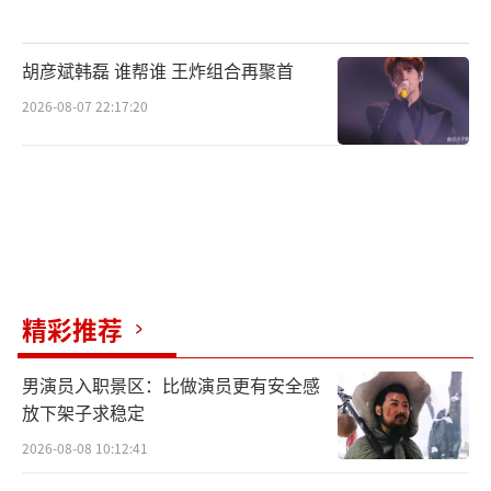
各种版本的“中译中”让双方一起怀疑人生。
五哈老炮儿组霸气出场，结果传话全靠联想，
胡彦斌韩磊 谁帮谁 王炸组合再聚首
急得邓超现场修炼腹语，陈赫最后一棒即兴发
2026-08-07 22:17:20
挥小作文勉强蒙对7个字。
精彩推荐
男演员入职景区：比做演员更有安全感
放下架子求稳定
而后五哈团和俄罗斯友人“转战”水池，
2026-08-08 10:12:41
推手游戏将众人胜负欲推向顶峰。邓超陈赫对