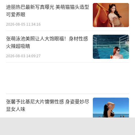
迪丽热巴最新写真曝光 美萌猫猫头造型
可爱养眼
2026-08-05 11:34:16
张萌泳池美照让人大饱眼福！身材性感
火辣超吸睛
2026-08-03 14:09:27
张馨予比基尼大片慵懒性感 身姿曼妙尽
显女人味
2026-07-30 13:39:23
黄灿灿工作室回应与曾沛慈争议：号召