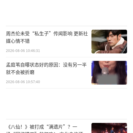
决，陈赫屡战屡败，竟发动“猛男撒娇”攻
击，邓超狠狠破防，最后演变为个人恩怨局。
俄罗斯女生之间的比赛，仿佛战斗民族的血脉
周杰伦未受“私生子”传闻影响 更新社
觉醒，展示超强核心让男同胞们都目瞪口
媒心情不错
呆。“拳击猴”王勉用对决拳击教练，苦苦挣
2026-08-06 10:46:31
扎打成平局。跨国友情在笑闹中自成风景，在
孟庭苇自曝状态好的原因：没有另一半
竞技中互相“伤害”，又在爆笑中彼此成全。
就不会被折磨
2026-08-06 10:57:40
《八仙！》被打成“满遗片”？一