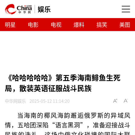
娱乐
明星
电影
电视
爆料
搞笑
美图
《哈哈哈哈哈》第五季海南鲱鱼生死
局，散装英语征服战斗民族
中华网娱乐
2025-05-12 11:14:20
当海南的椰风海韵邂逅俄罗斯的异域风
情，五哈团深陷“语言黑洞”，准备迎接战斗
民族的洗礼，这场中俄文化碰撞的国际大联