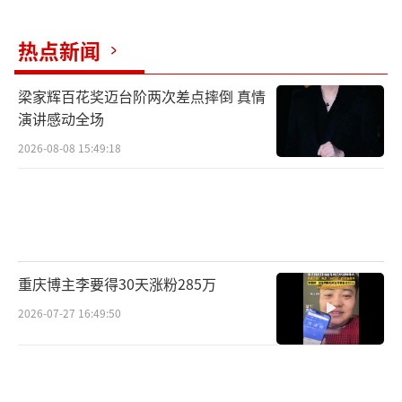
热点新闻
梁家辉百花奖迈台阶两次差点摔倒 真情
演讲感动全场
开启国际友谊赛 当战斗民族遇上五哈精神
2026-08-08 15:49:18
当五哈团与俄罗斯友人组成中俄联队开启
混战，才知道语言交流全障碍不过是挑战的开
始。面对鲱鱼罐头，当俄罗斯勇士面不改色痛
饮鲱鱼汤时，五哈团也派出敖瑞鹏和李乃文迎
重庆博主李要得30天涨粉285万
战。敖瑞鹏竟敢细品鲱鱼惊呆众人，李乃
2026-07-27 16:49:50
文“豁出去”陪一口，不幸变身为综艺“腥
星”。接下来的“传话游戏”升级为跨国版你
画我猜。五哈团和俄罗斯友人“强强联手”，