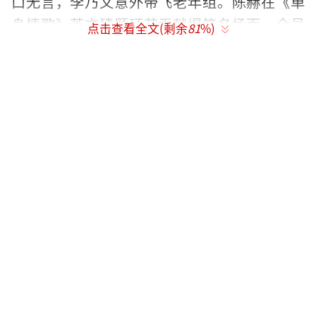
口无言，李乃文意外带飞老年组。陈赫在《单
身情歌》英文猜题环节贡献爆笑名场面，全员
点击查看全文(剩余
81
%)
开启“散装英语”模式进行助攻，用上毕生所
学的英文单词。面对全员大乱炖的提示，陈赫
语言系统直接宕机，呐喊出“too much langu
age”。