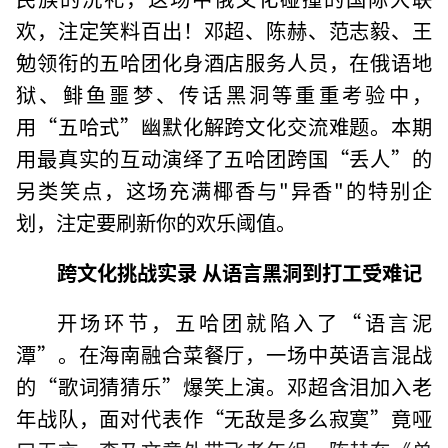
欢，注定笑料百出！邓超、陈赫、范志毅、王
勉领衔的五哈团化身酒店服务人员，在俄语地
狱、鲱鱼噩梦、传话黑洞等重重考验中，
用“五哈式”幽默化解跨文化交流难题。本期
用最真实的互动演绎了五哈团跨国“丢人”的
另类笑点，这场充满椰香与"异香"的特别企
划，注定要刷新你的欢乐阈值。
跨文化挑战实录 从语言黑洞到打工受难记
开场环节，五哈团就陷入了“语言泥
潭”。在海南融合菜餐厅，一场中英语言混战
的“歌词猜猜乐”爆笑上演。邓超含泪加入老
年战队，面对代表作“无敌是多么寂寞”竟哑