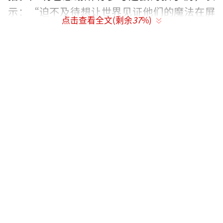
示：“迫不及待想让世界见证他们的魔法在屏
点击查看全文(剩余
37
%)
幕上绽放。”
据悉，剧版《哈利·波特》将忠实改编J·
K·罗琳的原作，每本小说拍成一季，计划打造
一个长达10年的系列。
此外，该剧已宣布多名重要角色演员：约
翰·利特高饰演邓布利多，珍妮·麦克蒂尔饰
演麦格教授，帕帕·厄希度饰演斯内普，尼克
·弗罗斯特饰演鲁伯·海格，卢克·萨隆饰演
奎里纳斯·奇洛，保罗·怀特豪斯饰演阿格斯
·费尔奇。
（责任编辑：李劲 CK005）