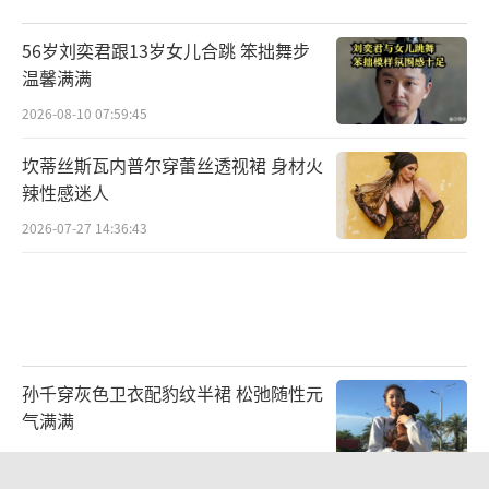
56岁刘奕君跟13岁女儿合跳 笨拙舞步
温馨满满
2026-08-10 07:59:45
坎蒂丝斯瓦内普尔穿蕾丝透视裙 身材火
辣性感迷人
2026-07-27 14:36:43
孙千穿灰色卫衣配豹纹半裙 松弛随性元
气满满
2026-08-05 11:40:23