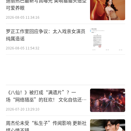
迪丽热巴最新写真曝光 美萌猫猫头造型
可爱养眼
2026-08-05 11:34:16
罗正工作室回应争议：太入戏亲女演员
纯属造谣
2026-08-05 11:54:32
《八仙！》被打成“满遗片”？一
场“网络猎巫”的狂欢！ 文化自信还是
焦虑？
2026-07-20 13:29:10
周杰伦未受“私生子”传闻影响 更新社
媒心情不错