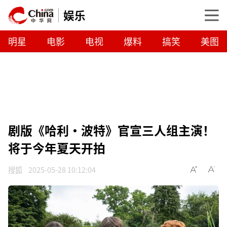
娱乐
明星
电影
电视
爆料
搞笑
美图
剧版《哈利·波特》官宣三人组主演！
将于今年夏天开拍
搜狐
2025-05-28 10:12:04