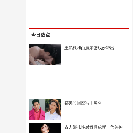
今日热点
王鹤棣和白鹿亲密戏份释出
都美竹回应写手曝料
古力娜扎性感爆棚成新一代美神