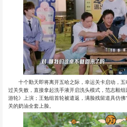
十个勤天即将离开五哈之际，幸运关卡启动，五
过关失败，直接拿起洗手液开启洗头模式，范志毅组
游轮》上演；王勉组首轮被遣返，满脸残留道具仿佛“
关的奶油全套上脸。