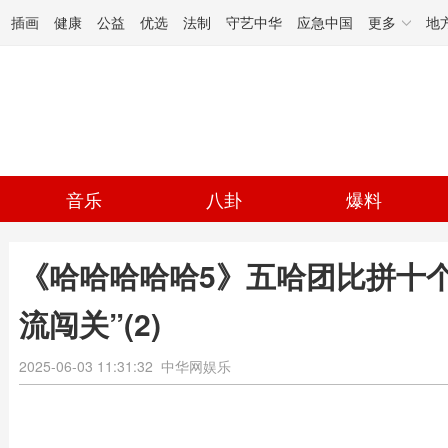
插画
健康
公益
优选
法制
守艺中华
应急中国
更多
地
音乐
八卦
爆料
《哈哈哈哈哈5》五哈团比拼十
流闯关”(2)
2025-06-03 11:31:32
中华网娱乐