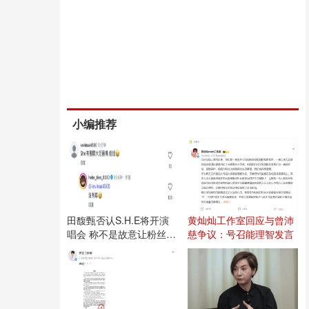
小编推荐
田馥甄否认S.H.E将开演
黄灿灿工作室回应与曾沛
唱会 称不是故意让粉丝失
慈争议：号召能理智发言
望