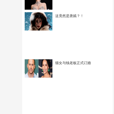
这竟然是唐嫣？！
猫女与钱老板正式订婚