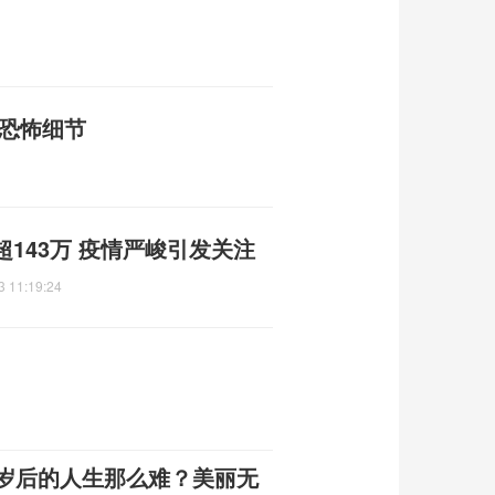
大恐怖细节
143万 疫情严峻引发关注
3 11:19:24
0岁后的人生那么难？美丽无