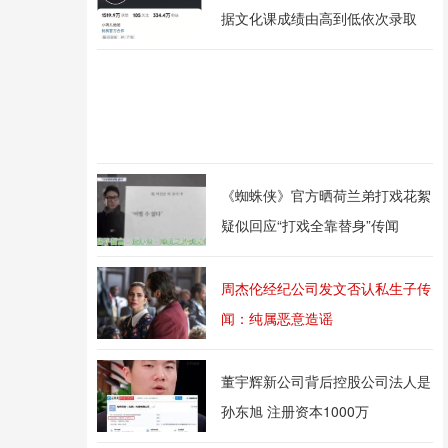
据文化课成绩由高到低依次录取
《蜘蛛侠》官方晒荷兰弟打戏花絮
疑似回应“打戏全靠替身”传闻
周杰伦经纪公司发文否认私生子传
闻：纯属恶意造谣
董宇辉新公司背后控股公司法人是
孙东旭 注册资本1000万