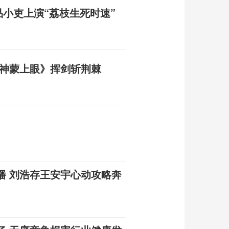
品小吏上演“荔枝生死时速”
女神蒙上眼》挥剑斩荆棘
播 刘浩存王安宇心动攻略奔