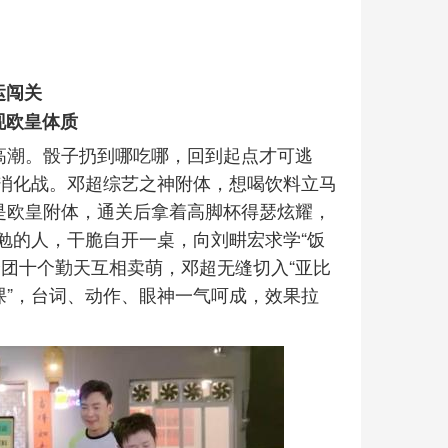
运闯关
现欧皇体质
高潮。骰子扔到哪吃哪，回到起点才可逃
消化战。邓超综艺之神附体，想喝饮料立马
是欧皇附体，通关后拿着高脚杯得瑟炫耀，
勉的人，干脆自开一桌，向刘畊宏求学“饭
团十个勤天互相卖萌，邓超无缝切入“亚比
课”，台词、动作、眼神一气呵成，效果拉