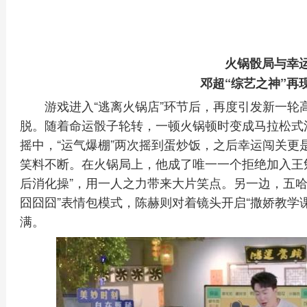
火锅骰局与幸
邓超“综艺之神”再
游戏进入“逃离火锅店”环节后，再度引发新一轮
脱。随着命运骰子轮转，一顿火锅顿时变成马拉松式
摇中，“运气爆棚”两次摇到蛋炒饭，之后幸运闯关更
笑料不断。在火锅局上，他成了唯一一个拒绝加入王
后消化操”，用一人之力带来大片笑点。另一边，五哈
囧囧囧”表情包模式，陈赫则对着镜头开启“撒娇教学
满。