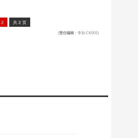
2
共
2
页
(
责任编辑
：李劲 CK005)