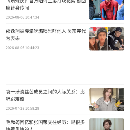
《蜘蛛侠》官方晒荷兰弟打戏花絮 疑回
应替身传闻
2026-08-06 10:47:34
邵逸翔被曝骗吃骗喝恐吓他人 吴宗宪代
为表态
2026-08-06 10:44:23
袁一琦谈丝芭成员之间的人际关系：比
唱跳难熬
2026-07-28 10:58:28
毛舜筠回忆和张国荣交往经历：是很多
情很重情的人