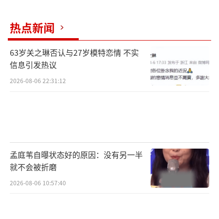
热点新闻
63岁关之琳否认与27岁模特恋情 不实
信息引发热议
2026-08-06 22:31:12
以现实主义对话“正当防卫”界定
孟庭苇自曝状态好的原因：没有另一半
真实笔触展现法理现实困局与难题
就不会被折磨
2026-08-06 10:57:40
作为一部现实主义作品，《正当防卫》跳
出观众对普法剧的常规印象，另辟蹊径地将视
角直接切入当下法治语境下备受关注的“正当