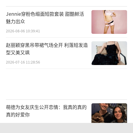
Jennie穿粉色缎面短款套装 甜酷鲜活
此外，关于剧中如何展现司法实践中法理
魅力出众
和情理的结合，几位专家也由浅入深地结合剧
2026-08-06 10:39:41
情进行了探讨与阐述。张建伟教授以通俗易懂
赵丽颖穿黑吊带裙气场全开 利落短发造
的“孙悟空三打白骨精”为例，解释了孙悟空
型又美又飒
的行为就建立了防卫的正当性，属于司法机关
2026-07-16 11:28:56
定为是“正当防卫”；彭少勇副检察长则从专
业视角上解读江婷家暴反杀案中适用于紧迫性
的构成要素，他表示“剧中所有案件和所有案
件办案过程是完全依靠我们现行的法律、司法
解释对‘正当防卫’的理解来开展工作”。通
萌徳为女友庆生公开恋情：我真的真的
过沉浸式的剧情和鲜活生动的辩论，在场观众
真的好爱你
仿佛完成了一次精彩的普法公开课。正如副总
2026-08-06 10:56:33