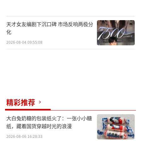
防卫”领域话题之中，极具现实性与思辨性。
剧中，市检察院检察部主任段鸿山（张鲁
天才女友编剧下沉口碑 市场反响两极分
化
一饰）与省检察院第二检察部主办检察官方灵
2026-08-04 09:55:08
渊（高叶饰）在破解三宗案件中，为当下观众
细细剖开司法实践中“正当防卫”条款的现实
困境与适用难题，让抽象的条文概念变成“看
得见的正义”。活动现场，清华大学和中国地
质大学辩论队的同学们则围绕“当实现结果正
义需使用不正义手段时，是否应该使用”这一
精彩推荐
剧集核心主题，展开了激烈的辩论与对弈，为
这场关于“多元维度解读正义防卫”的看片会
大白兔奶糖的包装纸火了：一张小小糖
进行了年轻语境下的探讨。看到辩论赛里同学
纸，藏着国货穿越时光的浪漫
们对“正当防卫”的深入探究，最高人民检察
2026-08-06 16:28:33