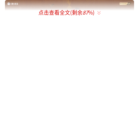
点击查看全文(剩余
87
%)
深耕价值立意
以商道仁心诠释家国大义
《锦绣芳华》是“北京大视听”重点文艺
项目电视剧，改编自小说《国色芳华》，讲述
了长安芳园之主何惟芳（杨紫 饰）在万国来朝
之时临危受命，于风雪中盛放牡丹，惊艳万邦
使臣，尽显国色芳华，在与“花鸟使”蒋长扬