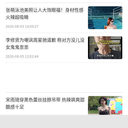
更因其深植盛唐文化底蕴与精神价值。咪咕作
张萌泳池美照让人大饱眼福！身材性感
为联合出品与播出平台，精准把握剧集内核，
火辣超吸睛
打通内容传播与价值引领的双重路径，以一系
2026-08-03 14:09:27
列创新联动，让这份精神力量抵达更多观众。
李修贤为嘲讽周星驰道歉 称对方没儿没
平台联合中国妇女报发起#锦绣芳华她见芳
女鬼鬼祟祟
华#主题活动，邀请张雅钦、沈梦辰等剧中女演
2026-08-05 12:01:44
员化身“芳华见证人”，讲述角色命运背后的
精神选择。话题引导结合人物混剪、金句海报
等创意内容，调动观众积极参与互动，将剧
中“她成长”延续至现实世界。与此同时，咪
宋雨琦穿黑色蕾丝挂脖吊带 热辣飒爽甜
咕视频还以其体育基因赋能剧集价值传播，将
酷感十足
《锦绣芳华》中女性角色的高光时刻与现实中
2026-08-05 11:45:54
中国女运动员的拼搏瞬间并置剪辑，以"芳华精