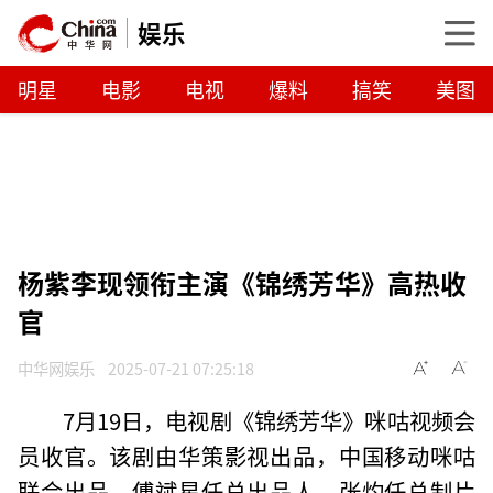
娱乐
明星
电影
电视
爆料
搞笑
美图
杨紫李现领衔主演《锦绣芳华》高热收
官
中华网娱乐
2025-07-21 07:25:18
7月19日，电视剧《锦绣芳华》咪咕视频会
员收官。该剧由华策影视出品，中国移动咪咕
联合出品，傅斌星任总出品人，张灼任总制片