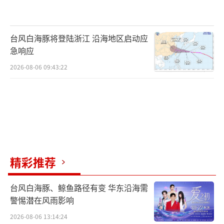
台风白海豚将登陆浙江 沿海地区启动应
急响应
2026-08-06 09:43:22
匠心雕琢盛唐美学
精品创作弘扬传统文化
精彩推荐
《锦绣芳华》不仅叙事精彩、更是在视听
语言与文化表达上独具匠心，以实实在在的诚
台风白海豚、鲸鱼路径有变 华东沿海需
意让盛唐风采和传统文化的魅力走进了观众内
警惕潜在风雨影响
心。剧集服化道考究，在场景、妆造上全景式
2026-08-06 13:14:24