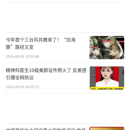
展现了大唐盛世气象。剧组苦心钻研场景布
置，认真打磨每处细节力求最大程度展现盛世
唐朝风貌。无论是百花争艳的芳园、热闹有趣
的东西两市，还是能够代表剧中各家底色的宅
今年首个三台风共舞来了！“白海
院府邸，一街一景一花一物都独具剧作特色，
豚”路径又变
置身其中亦能感受当时长安的繁华和开放包容
2026-08-06 10:59:48
的气度。剧中人物的衣着、发型也处处考究。
其中女性角色发型的宝髻 、双垂髻，再到簪
精神科医生10级美颜证件照火了 反差感
引爆全网热议
花、珠钗花钿、妆面腮红，细致雕琢出唐朝仕
女图的神韵，每一处妆发服饰都考究入微，凝
2026-08-03 08:35:15
聚着对历史的尊重，塑造出的人物群像生动鲜
活，打造出独属于国人的中式审美，让观众过
目难忘。