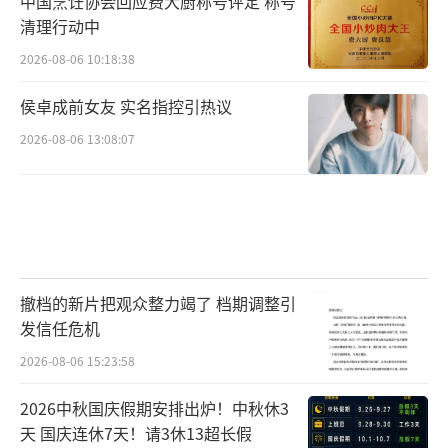
除了服化道外，剧中再现了多种传统非遗
中国烹饪协会回应费大厨称号评定 称号
清理行动中
文化如：镂空竹、傩面具、风火流星、长沙铜
2026-08-06 10:18:38
红釉、八角宫灯等，将非遗元素与国风美学进
行融合。社交平台发起#各地文旅都来认领锦绣
侯卓成前女友 实名指控引热议
芳华的中国非遗#、#和杨紫李现沉浸式体验非
2026-08-06 13:08:07
遗盛宴#等话题讨论，各地文旅官方账号纷纷发
文“认领”本土非遗，北京抖空竹、浙江龙凤
花烛、陕西花灯、福建螺钿制作技艺、辽宁木
偶戏、江西傩面具等成为近期文化热点，有
效“盘活”中华文化资源宝库。剧中的古琴曲
撤档的新片把观众整力竭了 档期调整引
韵、唐风乐舞等，同样是对中华传统文化的艺
发信任危机
术化呈现。特别是剧中一段融合传统非遗杂技
2026-08-06 15:23:58
与盛唐舞蹈的晚宴表演，技艺高超，编排震
2026中秋国庆假期安排出炉！中秋休3
撼，观众在剧情自然推进中潜移默化感受到传
天 国庆连休7天！请3休13超长假