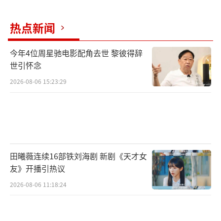
人的权势财富，而在于天下百姓安居乐业，共
享太平盛世。
热点新闻
《锦绣芳华》以满满诚意承载着文化使命
今年4位周星驰电影配角去世 黎彼得辞
与时代精神，让观众看到一个普通女子如何在
世引怀念
乱世中心怀天下、坚守底线，用双手创造价
2026-08-06 15:23:29
值，造福广大百姓。当剧中满城的牡丹盛放，
在这平凡的烟火人间里，我们看到：心怀天下
者，自得锦绣芳华。
田曦薇连续16部铁刘海剧 新剧《天才女
友》开播引热议
2026-08-06 11:18:24