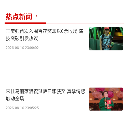
丁奇发问道“时间，到底是怎样的存在”，令
观众在欣赏摇滚乐旋律的同时，思索着超出自
热点新闻
然规律的“新鲜时间法则”。意外进入循环的
丁奇，希望以自身的能力改变些什么，做更有
王宝强首次入围百花奖却以0票收场 演
意义的事情。而随着极具悬念的情节反转，关
技突破引发热议
联人物逐一登场，他似乎在历经痛苦、懊恼又
2026-08-10 23:00:02
不乏希望的循环中找到了破局之法。单人动态
海报创意十足，危机“读秒”的时钟主视觉令
人与角色共同感知着迫在眉睫的紧张氛围；关
系海报中的主角团则神情各异、心事成
宋佳马丽落泪祝贺萨日娜获奖 真挚情感
谜，“敌友难分”的身份背景引人无限遐想。
触动全场
令人惊喜的是，该剧不仅有白敬亭、文咏珊、
2026-08-10 23:05:25
宋洋、刘奕君等老中青实力演员同框飙戏，更
有泰国影星茱蒂蒙·琼查容苏因出演，为人物