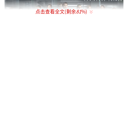
点击查看全文(剩余
81
%)
白敬亭“五限循环”危机在即
全员飙戏品质严选认证
“五限流”破案剧《不眠日》，自官宣便
备受业内外关注。该剧导演刘璋牧深耕影视行
业多年，手握《南来北往》《破冰行动》等热
门影视作品，擅长以现实主义笔触构建叙事框