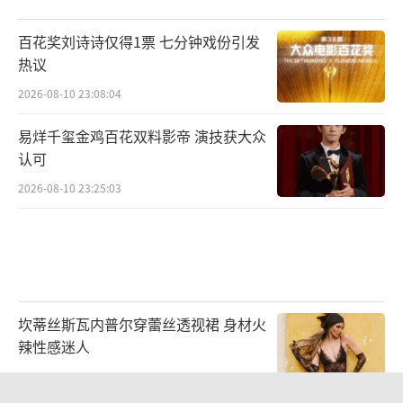
础上，解锁一次次循环带来的“弹簧效应”。
百花奖刘诗诗仅得1票 七分钟戏份引发
此外，剧集在多元素创新的基础上，更将主题
热议
思考落地，探讨着生死较量、时间逆行之下，
2026-08-10 23:08:04
人们对正义和真相的坚守，以及复杂人性“褶
易烊千玺金鸡百花双料影帝 演技获大众
皱”的显微式呈现。
认可
循环有尽，真相不眠！“五限流”破案剧
2026-08-10 23:25:03
《不眠日》将于今日12点在爱奇艺正式开播。9
月17日，VIP会员12:00更新5集，非会员12:00
更新2集；9月18日起，VIP会员每日18:00更新
2集，非会员每日18:00更新1集；9月22日起，
坎蒂丝斯瓦内普尔穿蕾丝透视裙 身材火
VIP会员每日18:00更新1集。此外，更值得一提
辣性感迷人
的是，该剧作为Netflix华语悬疑剧将首次以九
2026-07-27 14:36:43
大语种全球齐发，跨时区火热上线。更多精