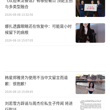
《欢迎来龙餐馆》有哪些看点 顶配主创
《不眠日》讲述了一场银行爆炸案打破华
与多类型融合
澳市的宁静，警官丁奇站在惨烈的爆炸现场却
2026-08-08 13:32:56
异常平静。因为他知晓这并非“最终结局”而
是“循环日”，世界会随机进入连续五次的循
娜扎透露眼睛还在恢复中：可能是小时
候留下的病根
环，零点零分回溯前一天，普通人无感，唯有
2026-08-10 15:07:05
他靠时间循环感知力屡破奇案。新循环一次次
开启，离奇之处相继显现：生物集团多名高管
接连死亡，伴随着神秘的乌贼杀人警告，意外
频发……看似机械重复的日常下，阴谋渐显。
丁奇更发现，自己并非唯一掌控“时间密
韩星郑雅贤为使用不当中文留言而道
钥”的人。当多名时间循环感知者搅动时空，
歉：很抱歉！
第五个循环日的最终对决，将为你揭开所有谜
2026-08-10 15:09:45
团。
刘若雪方辟谣与周杰伦私生子传闻 将进
值得一提的是，该剧以高能“循环”规则
行取证