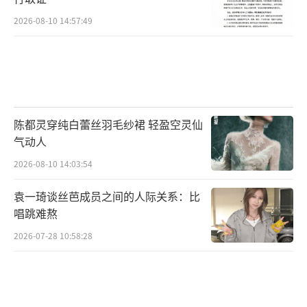
打开新鲜叙事视角，开创了国内首部“有限
2026-08-10 14:57:49
流”悬疑题材赛道。这种“稀缺性”不仅体现
在题材首创，更在于它将“时间可逆”的幻想
拉回现实逻辑，每一次循环都不是“完美”重
启的机会，更不是如以往时间循环题材一般开
陈都灵穿纯白蕾丝羽毛纱裙 轻盈空灵仙
了“金手指”般开挂，而是对过往选择的“代
气动人
价清算”，以微小细节靠近真相，这让剧集在
2026-08-10 14:03:54
高概念基础上有了更贴近生活的真实质感，也
更增添了观众的现实共鸣。剧中，离奇案件环
袁一琦谈丝芭成员之间的人际关系：比
唱跳难熬
环相扣，伴随着充满悬念的“乌贼”警告，令
观众与主角一同陷入“信息茧房”，既手握部
2026-07-28 10:58:28
分线索，又被片面认知误导，开启着一次如
同“剧本杀”般酣畅的沉浸式追剧体验。同
时，也让观众在每一次剧情反转带来爽感的基