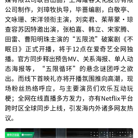
公司制作，刘璋牧执导，毕蔷编剧，白敬亭、
文咏珊、宋洋领衔主演，刘奕君、茱蒂蒙·琼
查容苏因特邀出演，张柏嘉、韩立、宋家腾、
田雷、曹阳明珠主演的“五限流”破案剧《不
眠日》正式开播，将于12点在爱奇艺全网独
播。官方同步释出预告MV、关系海报、单人动
态海报等，“五限循环”的悬念谜团呼之欲
出。而线下首映礼亦将开播氛围推向高潮，现
场粉丝热络呼应，与主要演员们欢乐互动玩
梗；全网在线直播多方发力，亦有Netflix平台
跨时区全球同步上线，引发海内外诸多网友热
议。