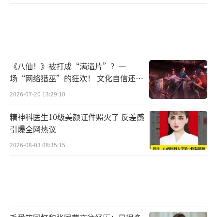
硬核班底，匠心集结，重塑微短剧的品质
新高度
热播平台与社交媒体上高赞热评背后，是
《八仙！》被打成“满遗片”？一
《怒刺》背后堪称“短剧界天花板”的制作班
场“网络猎巫”的狂欢！ 文化自信还是
底。该剧由曾获“五个一工程”奖的“浴血无
焦虑？
2026-07-20 13:29:10
名”系列主创团队打造。李东学担任总制片
人，郭勇监制，王稀、李建祥担任导演，伍文
精神科医生10级美颜证件照火了 反差感
引爆全网热议
拯任摄影指导，毛建任美术指导，硬核阵容为
短剧创作注入了电影级能量，镜头质感、灯光
2026-08-03 08:35:15
调度、动作设计全程在线。剧中打戏“拳拳到
肉”，追车、爆破、枪战一气呵成，几乎没
有“摆拍感”。观众直呼：“太炸了！这打戏
能进院线！”“短剧的预算、电影的质感。”