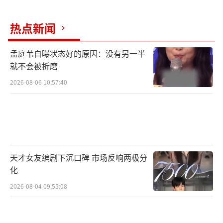
了”“比很多电视剧还带劲！”更是有网友直
言：“一部短剧居然拍出了抗战的狠劲儿和信
热点新闻
仰感。”
孟庭苇自曝状态好的原因：没有另一半
不同于以往快餐式节奏，《怒刺》在十几
就不会被折磨
分钟的篇幅里，塞进了完整的人物弧光和紧张
2026-08-06 10:57:40
到爆的情节推进。街巷追击、潜伏锄奸、信仰
对决，每一幕都拉满张力。观众评价剧
集：“节奏张弛有度，没有拖泥带水，镜头和
动作部分都很出彩。”主创团队将1937年天津
的黑暗氛围刻画得令人窒息，观众的肾上腺素
天才女友编剧下沉口碑 市场反响两极分
化
在短短十分钟里反复被拉爆。精悍短小的体
2026-08-04 09:55:08
量，却将严肃历史题材与强情节叙事结合一
体，突破传统战争片框架。