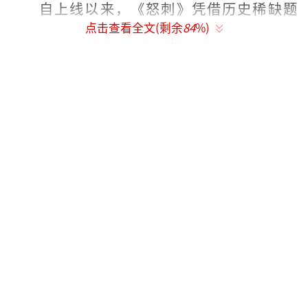
自上线以来，《怒刺》凭借历史稀缺题
点击查看全文(剩余
84
%)
材、紧凑叙事与精良质感，在多平台收获强势
口碑。观众惊叹“这不是短剧、是电影
吧？！”，“短小精悍、演绎到位、打戏精
彩、情感真挚”。不少网友更直言：“比很多
电视剧还强，这是真正的精品短剧。”作为一
部以抗战为背景的现实题材作品，《怒刺》不
仅丰富了短剧赛道的抗战题材类型，更是以内
容实力重新定义“短剧”的可能性，刷新观众
对于短剧的类型想象。