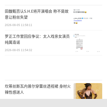
保障，精心做好服务工作。
田馥甄否认S.H.E将开演唱会 称不是故
意让粉丝失望
2026-08-05 11:58:11
罗正工作室回应争议：太入戏亲女演员
纯属造谣
2026-08-05 11:54:32
热血不息，信仰不灭。抗战主题精品短剧
《怒刺》，以品质为刃，以信念为魂，正在颠
坎蒂丝斯瓦内普尔穿蕾丝透视裙 身材火
覆观众对于短剧题材的往日印象。剧集由盛
辣性感迷人
少、程金铭、杨祺如、赵秦、娄宇健、山崎敬
2026-07-27 14:36:43
一、汪融、何若鹤、王泽宗主演，黑子、宋佳