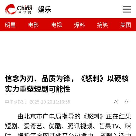
娱乐
明星
电影
电视
爆料
搞笑
美图
信念为刃、品质为锋，《怒刺》以硬核
实力重塑短剧可能性
中华网娱乐
2025-10-20 11:16:55
由北京市广电局指导的《怒刺》正在红果
短剧、爱奇艺、优酷、腾讯视频、芒果TV、咪
咕、搜狐等全网其他平台热播中。该剧入选中