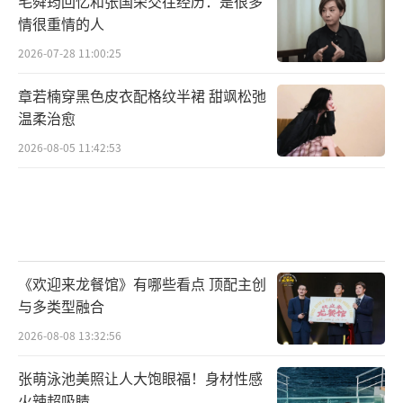
毛舜筠回忆和张国荣交往经历：是很多
情很重情的人
2026-07-28 11:00:25
章若楠穿黑色皮衣配格纹半裙 甜飒松弛
温柔治愈
2026-08-05 11:42:53
与此同时，《怒刺》的人物群像也撑起了
情绪厚度，叶清轩在敌我之间反复横跳，表面
《欢迎来龙餐馆》有哪些看点 顶配主创
与多类型融合
是风流公子，实则冷峻锄奸；白鸽一袭旗袍、
2026-08-08 13:32:56
眼神凌厉，温柔与杀伐并存；他们不是扁平的
人设符号，而是信仰燃烧的青年。《怒刺》以
张萌泳池美照让人大饱眼福！身材性感
青年视角重新演绎那段热血燃烧的历史，在有
火辣超吸睛