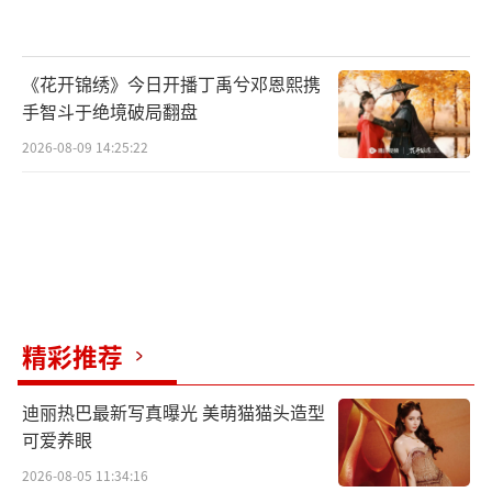
《花开锦绣》今日开播丁禹兮邓恩熙携
手智斗于绝境破局翻盘
2026-08-09 14:25:22
正如观众所言：“今年下半年短剧实现质
的提升，《怒刺》让家国情怀回到主舞
精彩推荐
台。”《怒刺》凭借过硬的品质，打破了公众
对短剧“低门槛”“快消品”的刻板印象，驱
迪丽热巴最新写真曝光 美萌猫猫头造型
动行业从追逐流量转向锻造品质，推动了家国
可爱养眼
情怀等主流价值的回归。
2026-08-05 11:34:16