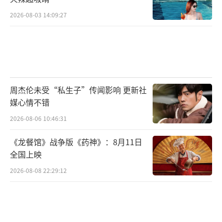
限体量中承载“为国家存亡舍生取义”的精神
2026-08-03 14:09:27
内核。它以短剧之形，展现信仰、牺牲与家国
情怀的厚度，成为年轻观众心中“短剧也能有
信念感”的代表。“短剧不只是爽，它也能让
人热泪盈眶。”从燃爽到动容，《怒刺》以品
周杰伦未受“私生子”传闻影响 更新社
质和真情打破偏见，为主旋律创作注入全新表
媒心情不错
达方式。它证明了：短剧不仅能快，更能深；
2026-08-06 10:46:31
不仅能好看，更能走心。
《龙餐馆》战争版《药神》：8月11日
北京市广电局深刻把握时代脉搏，持续深
全国上映
化“北京大视听”品牌建设，集中推出《怒
2026-08-08 22:29:12
刺》等一批微短剧，并打通“绿色通道”，在
项目审查、创作指导、推优评奖、基金扶持以
及宣传推广等方面，为这些作品提供了全方位