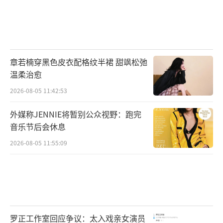
硬核班底，匠心集结，重塑微短剧的品质
新高度
热播平台与社交媒体上高赞热评背后，是
章若楠穿黑色皮衣配格纹半裙 甜飒松弛
《怒刺》背后堪称“短剧界天花板”的制作班
温柔治愈
底。该剧由曾获“五个一工程”奖的“浴血无
2026-08-05 11:42:53
名”系列主创团队打造。李东学担任总制片
外媒称JENNIE将暂别公众视野：跑完
人，郭勇监制，王稀、李建祥担任导演，伍文
音乐节后会休息
拯任摄影指导，毛建任美术指导，硬核阵容为
2026-08-05 11:55:09
短剧创作注入了电影级能量，镜头质感、灯光
调度、动作设计全程在线。剧中打戏“拳拳到
肉”，追车、爆破、枪战一气呵成，几乎没
有“摆拍感”。观众直呼：“太炸了！这打戏
能进院线！”“短剧的预算、电影的质感。”
罗正工作室回应争议：太入戏亲女演员