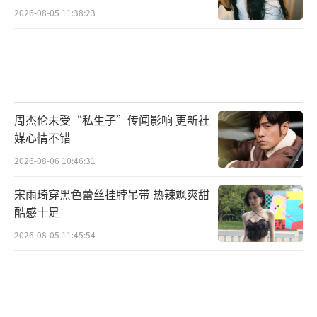
2026-08-05 11:38:23
限体量中承载“为国家存亡舍生取义”的精神
内核。它以短剧之形，展现信仰、牺牲与家国
情怀的厚度，成为年轻观众心中“短剧也能有
信念感”的代表。“短剧不只是爽，它也能让
人热泪盈眶。”从燃爽到动容，《怒刺》以品
周杰伦未受“私生子”传闻影响 更新社
质和真情打破偏见，为主旋律创作注入全新表
媒心情不错
达方式。它证明了：短剧不仅能快，更能深；
2026-08-06 10:46:31
不仅能好看，更能走心。
宋雨琦穿黑色蕾丝挂脖吊带 热辣飒爽甜
酷感十足
北京市广电局深刻把握时代脉搏，持续深
化“北京大视听”品牌建设，集中推出《怒
2026-08-05 11:45:54
刺》等一批微短剧，并打通“绿色通道”，在
项目审查、创作指导、推优评奖、基金扶持以
及宣传推广等方面，为这些作品提供了全方位