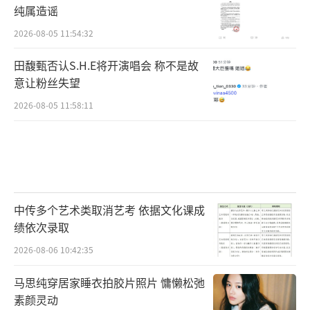
纯属造谣
2026-08-05 11:54:32
田馥甄否认S.H.E将开演唱会 称不是故
意让粉丝失望
2026-08-05 11:58:11
与此同时，《怒刺》的人物群像也撑起了
中传多个艺术类取消艺考 依据文化课成
情绪厚度，叶清轩在敌我之间反复横跳，表面
绩依次录取
是风流公子，实则冷峻锄奸；白鸽一袭旗袍、
2026-08-06 10:42:35
眼神凌厉，温柔与杀伐并存；他们不是扁平的
马思纯穿居家睡衣拍胶片照片 慵懒松弛
人设符号，而是信仰燃烧的青年。《怒刺》以
素颜灵动
青年视角重新演绎那段热血燃烧的历史，在有