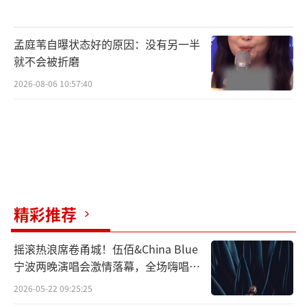
孟庭苇自曝状态好的原因：没有另一半
就不会被折磨
2026-08-06 10:57:40
正如观众所言：“今年下半年短剧实现质
的提升，《怒刺》让家国情怀回到主舞
精彩推荐
台。”《怒刺》凭借过硬的品质，打破了公众
对短剧“低门槛”“快消品”的刻板印象，驱
摇滚热浪席卷甬城！伍佰&China Blue
宁波两晚演唱会激情落幕，全场嗨唱氛
动行业从追逐流量转向锻造品质，推动了家国
围炸裂
2026-05-22 09:25:25
情怀等主流价值的回归。