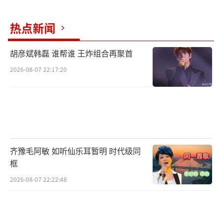
了”“比很多电视剧还带劲！”更是有网友直
言：“一部短剧居然拍出了抗战的狠劲儿和信
热点新闻
仰感。”
胡彦斌韩磊 谁帮谁 王炸组合再聚首
不同于以往快餐式节奏，《怒刺》在十几
2026-08-07 22:17:20
分钟的篇幅里，塞进了完整的人物弧光和紧张
到爆的情节推进。街巷追击、潜伏锄奸、信仰
对决，每一幕都拉满张力。观众评价剧
集：“节奏张弛有度，没有拖泥带水，镜头和
动作部分都很出彩。”主创团队将1937年天津
齐豫毛阿敏 如听仙乐耳暂明 时代级同
的黑暗氛围刻画得令人窒息，观众的肾上腺素
框
在短短十分钟里反复被拉爆。精悍短小的体
2026-08-07 22:22:48
量，却将严肃历史题材与强情节叙事结合一
体，突破传统战争片框架。