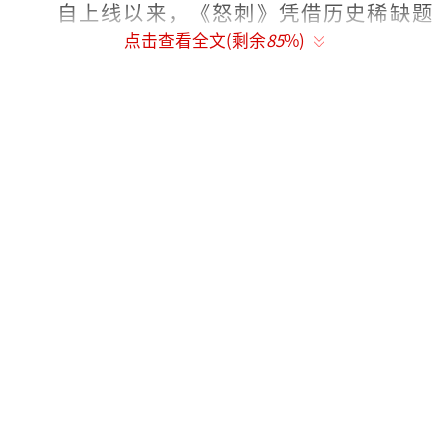
自上线以来，《怒刺》凭借历史稀缺题
点击查看全文(剩余
85
%)
材、紧凑叙事与精良质感，在多平台收获强势
口碑。观众惊叹“这不是短剧、是电影
吧？！”，“短小精悍、演绎到位、打戏精
彩、情感真挚”。不少网友更直言：“比很多
电视剧还强，这是真正的精品短剧。”作为一
部以抗战为背景的现实题材作品，《怒刺》不
仅丰富了短剧赛道的抗战题材类型，更是以内
容实力重新定义“短剧”的可能性，刷新观众
对于短剧的类型想象。