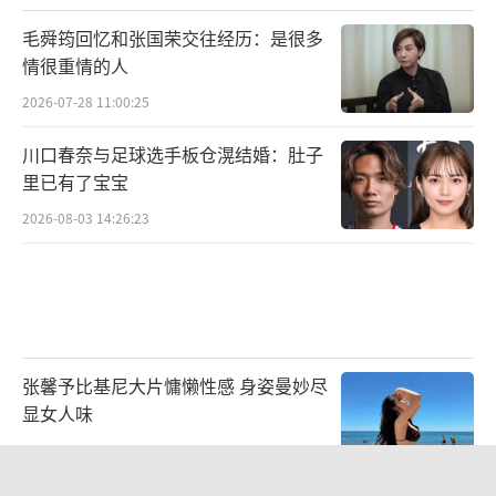
保障，精心做好服务工作。
毛舜筠回忆和张国荣交往经历：是很多
情很重情的人
2026-07-28 11:00:25
川口春奈与足球选手板仓滉结婚：肚子
里已有了宝宝
2026-08-03 14:26:23
热血不息，信仰不灭。抗战主题精品短剧
《怒刺》，以品质为刃，以信念为魂，正在颠
张馨予比基尼大片慵懒性感 身姿曼妙尽
显女人味
覆观众对于短剧题材的往日印象。剧集由盛
2026-07-30 13:39:23
少、程金铭、杨祺如、赵秦、娄宇健、山崎敬
一、汪融、何若鹤、王泽宗主演，黑子、宋佳