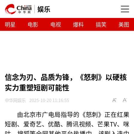
娱乐
明星
电影
电视
爆料
搞笑
美图
信念为刃、品质为锋，《怒刺》以硬核
实力重塑短剧可能性
中华网娱乐
2025-10-20 11:16:55
由北京市广电局指导的《怒刺》正在红果
短剧、爱奇艺、优酷、腾讯视频、芒果TV、咪
咕、搜狐等全网其他平台热播中。该剧入选中