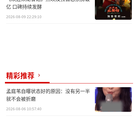
老中青三代实力派飙戏过瘾
亿 口碑持续发酵
2026-08-09 22:29:10
《深渊无间》根据作者深蓝的同名小说改
编，主要讲述了一篇名为《深渊》的推理网文
悄然上线，打破了保守小城多年来的平静，文
中诸多情节与警方未曾公布的多年前悬案案情
有着惊人的相似。热血正义的新警李成（任嘉
伦饰），与多方嫌疑人，一次次上演高智对
精彩推荐
弈。最终李成拨开迷雾，侦查出掩藏在令人扼
腕的亲情和友情之下的真相……一念之差，有
孟庭苇自曝状态好的原因：没有另一半
的人走向了绿洲，有的人永远被困在了深渊。
就不会被折磨
2026-08-06 10:57:40