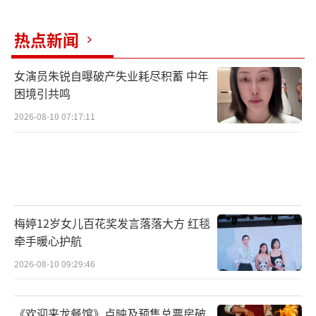
热点新闻
女演员朱锐自曝破产失业耗尽积蓄 中年
困境引共鸣
2026-08-10 07:17:11
梅婷12岁女儿百花奖发言落落大方 红毯
牵手暖心护航
2026-08-10 09:29:46
任嘉伦解锁全新荧幕形象
《欢迎来龙餐馆》点映及预售总票房破