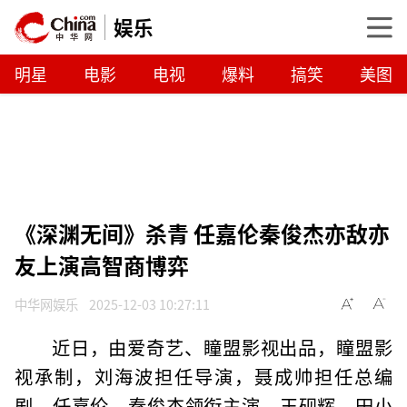
娱乐
明星
电影
电视
爆料
搞笑
美图
《深渊无间》杀青 任嘉伦秦俊杰亦敌亦
友上演高智商博弈
中华网娱乐
2025-12-03 10:27:11
近日，由爱奇艺、瞳盟影视出品，瞳盟影
视承制，刘海波担任导演，聂成帅担任总编
剧，任嘉伦、秦俊杰领衔主演，王砚辉、田小