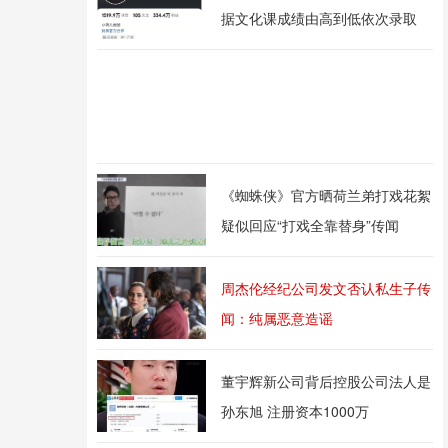
据文化课成绩由高到低依次录取
《蜘蛛侠》官方晒荷兰弟打戏花絮
疑似回应“打戏全靠替身”传闻
周杰伦经纪公司发文否认私生子传
闻：纯属恶意造谣
董宇辉新公司背后控股公司法人是
孙东旭 注册资本1000万