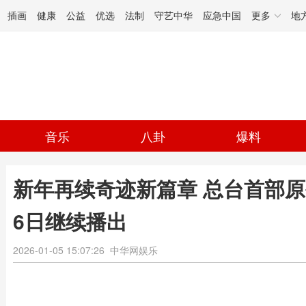
插画
健康
公益
优选
法制
守艺中华
应急中国
更多
地
音乐
八卦
爆料
新年再续奇迹新篇章 总台首部
6日继续播出
2026-01-05 15:07:26
中华网娱乐