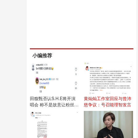
小编推荐
田馥甄否认S.H.E将开演
黄灿灿工作室回应与曾沛
唱会 称不是故意让粉丝失
慈争议：号召能理智发言
望