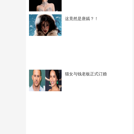
这竟然是唐嫣？！
猫女与钱老板正式订婚