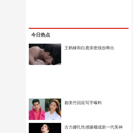
今日热点
王鹤棣和白鹿亲密戏份释出
都美竹回应写手曝料
古力娜扎性感爆棚成新一代美神