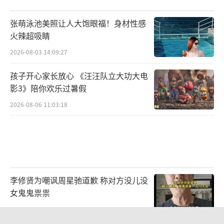
张萌泳池美照让人大饱眼福！身材性感
火辣超吸睛
2026-08-03 14:09:27
孩子开心家长放心 《汪汪队立大功大电
影3》陪你欢乐过暑假
2026-08-06 11:03:18
李修贤为嘲讽周星驰道歉 称对方没儿没
女鬼鬼祟祟
2026-08-05 12:01:44