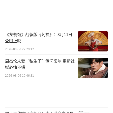
在短剧日益注重内容提质与情感深度的当
下，饶雪漫与红果短剧的此次合作，备受市场
关注和期待。红果短剧凭借其精准的年轻用户
生态与传播优势，为饶雪漫的青春叙事提供了
《龙餐馆》战争版《药神》：8月11日
全国上映
全新的表达场域，《不再遗憾的夏天》有望成
为一部兼具观赏性与思想性的品质短剧，展现
2026-08-08 22:29:12
竖屏形态承载深度青春故事的能力。
周杰伦未受“私生子”传闻影响 更新社
媒心情不错
据悉，《不再遗憾的夏天》由乐力、张卯
2026-08-06 10:46:31
担任出品人，饶雪漫担任总编剧、总策划，魏
钦涛、饶雪莉担任总监制，黄宇、张慧贤、李
冰伦担任策划，胡欣然、饶雪莉担任总制片
人，李莎莎担任制片人，张小涵、明明担任编
剧。2026年1月23日起，锁定红果，一起潜入