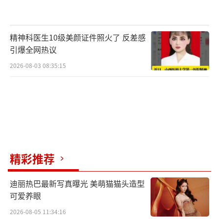
精神科医生10级美颜证件照火了 反差感
引爆全网热议
2026-08-03 08:35:15
文学内核驱动品质短剧 饶雪漫与红果短剧
共拓青春叙事新境
《不再遗憾的夏天》围绕一群热爱游泳的
年轻人展开，讲述他们在夏日泳池边，如何以
精彩推荐
勇气与信任直面过往，弥补青春中那些未曾言
说的遗憾。饶雪漫亲自操刀总编剧，确保作品
迪丽热巴最新写真曝光 美萌猫猫头造型
从文学到影像的转化中，保留其标志性的情感
可爱养眼
浓度与文学质感。
2026-08-05 11:34:16