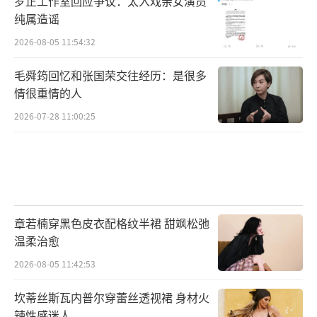
罗正工作室回应争议：太入戏亲女演员
这个“不再遗憾”的夏天。
（责任编辑：0935）
纯属造谣
2026-08-05 11:54:32
毛舜筠回忆和张国荣交往经历：是很多
情很重情的人
2026-07-28 11:00:25
章若楠穿黑色皮衣配格纹半裙 甜飒松弛
温柔治愈
2026-08-05 11:42:53
坎蒂丝斯瓦内普尔穿蕾丝透视裙 身材火
辣性感迷人