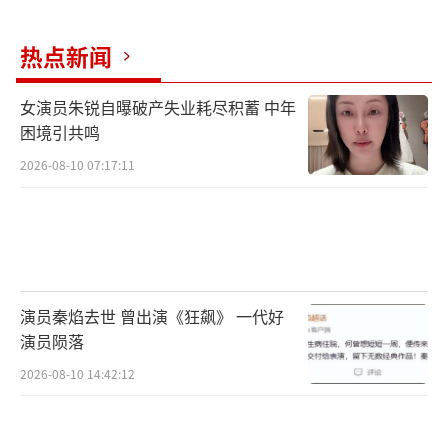
规模1.69亿人，平均收视位居全上星频道晚间
热点新闻
时段电视剧类目第1位。腾讯视频站内热度值高
达27481，实现了对更广泛年轻受众的有效覆
女演员朱锐自曝破产失业耗尽积蓄 中年
盖。微博端数据持续飙升，剧集以多元话题矩
困境引共鸣
阵实现破圈传播，全网相关话题量突破56亿，
2026-08-10 07:17:11
主榜热搜斩获160+。其中，“好久没见调度这
么大的国产剧了”“终于有剧拍了最燃的那30
年”“小城大事全面入侵我家”等核心话题词
花式登上热搜榜；抖音端产出爆款视频1162
演员秦焰去世 曾出演《狂飙》 一代好
支，主话题“小城大事”总播放量截至目前达
演员陨落
到50亿+，围绕人物命运、精神内核、角色互动
2026-08-10 14:42:12
及剧中金句的讨论层出不穷，成功破圈，形成
了开年观剧热潮。