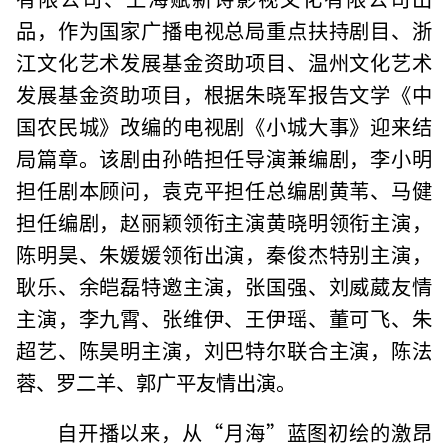
品，作为国家广播电视总局重点扶持剧目、浙
江文化艺术发展基金资助项目、温州文化艺术
发展基金资助项目，根据朱晓军报告文学《中
国农民城》改编的电视剧《小城大事》迎来结
局篇章。该剧由孙皓担任导演兼编剧，李小明
担任剧本顾问，袁克平担任总编剧黄苇、马健
担任编剧，赵丽颖领衔主演黄晓明领衔主演，
陈明昊、朱媛媛领衔出演，秦俊杰特别主演，
耿乐、余皑磊特邀主演，张国强、刘威葳友情
主演，李九霄、张维伊、王伊瑶、董可飞、朱
超艺、陈昊明主演，刘巴特尔联合主演，陈法
蓉、罗二羊、郭广平友情出演。
自开播以来，从“月海”蓝图初绘的激昂