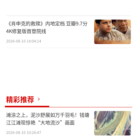
《肖申克的救赎》内地定档 豆瓣9.7分
4K修复版首登院线
2026-08-10 14:04:14
精彩推荐
口碑层面，该剧凭借鲜明的奋斗内核与细
腻的情感表达收获多方肯定。人民日报、新华
滩涂之上，泥沙舒展如万千羽毛！钱塘
江江滩现惊艳“大地流沙”画面
社、央视新闻等30+权威上宣媒体，文汇报、解
2026-08-10 10:26:47
放日报、北京日报等50+地方都市及门户网站为