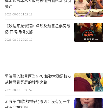
律师谈贾冰私人饭局被偷拍 隐私泄露引
借鉴。在由中国电视艺术委员会、中共浙江省
关注
委宣传部、浙江省文化广电和旅游厅主办的主
2026-08-10 11:27:13
题研讨会上，各单位领导、业内专家等亦表达
《欢迎来龙餐馆》点映及预售总票房破
了对剧集价值及创作内涵的认可，称赞剧集突
亿 口碑持续发酵
破了传统主旋律的宏大叙事架构，以“小
2026-08-09 22:29:10
城”的微观视角承载“大事”的时代分量，为
主旋律题材焕发出了新的思想活力和情感温
度。
男演员入职景区当NPC 和魏大勋是校友
从横屏到竖屏的转型之路
现实笔触勾勒
激昂图景
2026-08-10 13:33:57
个体微光汇聚时代暖流
孟庭苇自曝状态好的原因：没有另一半
就不会被折磨