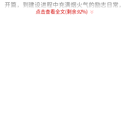
开篇，到建设进程中充满烟火气的励志日常，
点击查看全文(剩余
92
%)
李秋萍（赵丽颖 饰）、郑德诚（黄晓明 饰）与
其“同路客们”的高光时刻与成长弧光深深印
刻在观众心中。
台网共振
实现
破圈传播