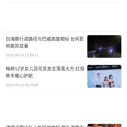
剧集点赞认证。其中，新华社表示“该剧以轻
喜剧风格，展现改革开放初期基层干部与普通
民众凝心聚力、建造新城的壮阔篇章”，力求
让即便没有经历那个年代的观众也能从中找到
白海豚行进路径与巴威高度相似 台风影
共鸣。央视剧评表示“《小城大事》再现了中
响差异显著
国式现代化道路上波澜壮阔的奋斗历程，描绘
2026-08-10 13:59:11
了一幅造城治城的火热画卷。”扬子晚报认为
梅婷12岁女儿百花奖发言落落大方 红毯
该剧“巧妙地将宏大的时代命题包裹在充满烟
牵手暖心护航
火气的欢声笑语中，展现了基层干部们始终如
2026-08-10 09:29:46
一的热血与理想。”更有不少自媒体盛赞剧
集“以真实细腻的叙事、生动鲜活的群像，成
为高口碑现实主义题材作品”“众生百态在时
代中交织，各放异彩”，其不刻意煽情却自带
力量的创作风格，为现实题材创作提供了有益