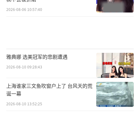
《小城大事》以现实主义为创作底色，导
演用昂扬明快的叙事节奏与饱满鲜活的人物群
2026-08-06 10:57:40
像，为观众勾勒出一段“从无到有”的开拓篇
章。剧中月海养“城”团面对发展道路上的诸
多困难，从规划蓝图的反复研讨到“扩地工
程”的艰难推进，始终秉持团结协作、敢闯敢
雅典娜 选美冠军的悲剧遭遇
试的向上姿态，这种直面挑战的精神状态，既
2026-08-10 09:28:43
贴合时代特征，更跨越时空引发当下观众的情
感共鸣。
上海谁家三文鱼吹窗户上了 台风天的荒
诞一幕
2026-08-10 13:52:25