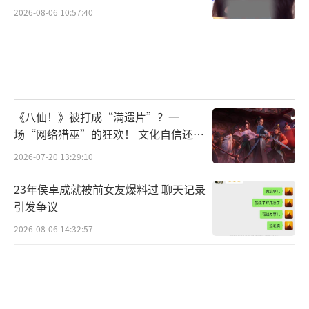
区”，进去会有点难，但一旦深入了解，便会
2026-08-06 10:57:40
发现别样的天地。周轶君也补充道，节目拒绝
刻意制造冲突与泪点，我们希望观众花时间看
节目，能够在其中有所收获，而不是被情绪牵
着走。也正是这种克制又理性的创作风格，让
节目在一众访谈节目中脱颖而出，成为不少观
《八仙！》被打成“满遗片”？一
场“网络猎巫”的狂欢！ 文化自信还是
众心中的“精神食粮”。
焦虑？
2026-07-20 13:29:10
23年侯卓成就被前女友爆料过 聊天记录
引发争议
2026-08-06 14:32:57