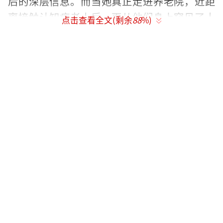
后的深层信息。而当她真正走进养老院，近距
离接触认知症老人后，更从他们身上窥见了人
点击查看全文(剩余
88
%)
生百态。周轶君感慨道：“当一个人走到人生
尽头，记忆逐渐剥落消散，其内心最核心的自
我认同、最无法磨灭的本质究竟是什么，这一
命题引人深思。这早已超越了养老议题的范
畴，归根结底，是关乎生命本质的哲学思
考。”