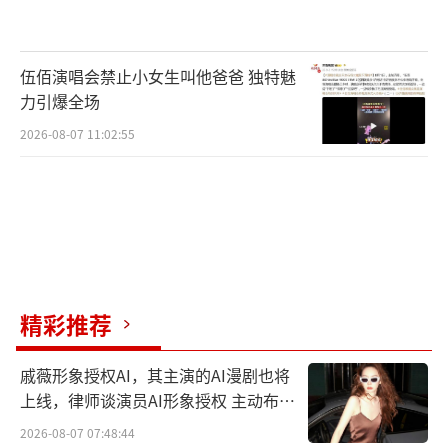
伍佰演唱会禁止小女生叫他爸爸 独特魅
力引爆全场
2026-08-07 11:02:55
精彩推荐
节目聚焦认知症这一病症，深度拆解大众
认知中的常见误区与疾病早期信号，打破社会
戚薇形象授权AI，其主演的AI漫剧也将
对“老年痴呆”的固有刻板印象，大众熟知的
上线，律师谈演员AI形象授权 主动布局
阿尔兹海默症为认知症的其中一种类型，认知
数字资产
2026-08-07 07:48:44