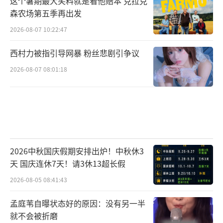
这个暑期最大笑料就是看他赔本 克拉克
森农场第五季再出发
2026-08-07 10:22:47
西村力被指引导网暴 粉丝悲剧引争议
2026-08-07 08:01:18
多元选题打破边界 开拓纪实新表达
2026中秋国庆假期安排出炉！中秋休3
节目区别于传统的“棚内聊天”的模式，
天 国庆连休7天！请3休13超长假
《第一人称复数》融入了大量的纪实拍摄片
2026-08-05 08:41:43
段，这样的创新也源于两位主创对纪录片的研
孟庭苇自曝状态好的原因：没有另一半
究。导演任长箴直言，节目就像“认知照护
就不会被折磨