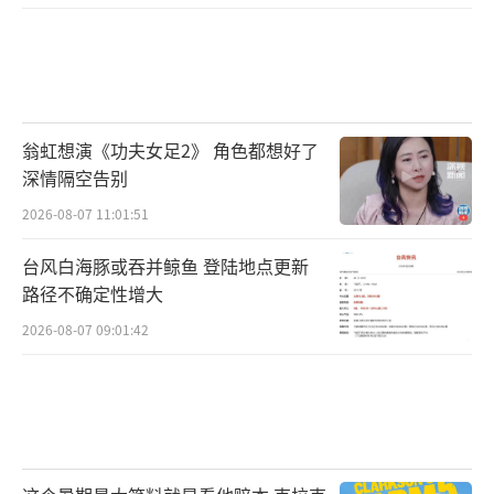
症的范畴远不止于此。许多老年认知症患者的
表现并非单纯的健忘，不少患者会因内心深处
的恐惧，出现具有伤害性的“激越”行为，表
现为多疑敏感、疑神疑鬼，频繁抱怨居家环境
翁虹想演《功夫女足2》 角色都想好了
缺乏安全感。而在现实生活中，家属往往易将
深情隔空告别
老人的这类异常表现简单归为情绪问题，未能
2026-08-07 11:01:51
意识到这或许是认知症发病的早期信号。通过
节目中专业、系统的科普内容传播，能够引导
台风白海豚或吞并鲸鱼 登陆地点更新
公众提高对亲人“健忘”“易怒”等异常表现
路径不确定性增大
的警惕性，助力大众掌握认知症早期识别要
2026-08-07 09:01:42
点，树立“早发现、早干预”的健康理念，通
过科学干预有效延缓认知症的发病进程，提升
患者及家属的生活质量。