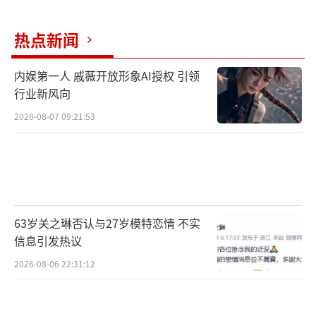
热点新闻
内娱第一人 戚薇开放形象AI授权 引领
行业新风向
2026-08-07 09:21:53
第三季第七期《陪你老》这一期是节目
组“扎进”现实困境的一次勇敢尝试，为了真
实呈现认知症老人们的生存现状，导演任长箴
带领团队耗时4个月，累计拍摄193小时素材。
63岁关之琳否认与27岁模特恋情 不实
信息引发热议
在院方全力配合下，节目组才得以近距离接触
2026-08-06 22:31:12
这些特殊的老人，他们或许答非所问、或许会
忘记过往，但他们在镜头前传递出的真实情
感，每一处都让现场的媒体无不动容。