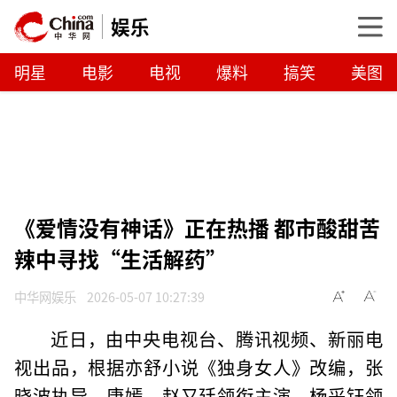
娱乐
明星
电影
电视
爆料
搞笑
美图
《爱情没有神话》正在热播 都市酸甜苦
辣中寻找“生活解药”
中华网娱乐
2026-05-07 10:27:39
近日，由中央电视台、腾讯视频、新丽电
视出品，根据亦舒小说《独身女人》改编，张
晓波执导，唐嫣、赵又廷领衔主演，杨采钰领