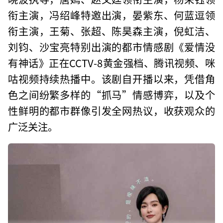
衔主演，冯绍峰特邀出演，晏紫东、何蓝逗领
衔主演，王菊、张超、陈昊森主演，倪虹洁、
刘钧、沙宝亮特别出演的都市情感剧《爱情没
有神话》正在CCTV-8黄金强档、腾讯视频、咪
咕视频持续热播中。该剧自开播以来，凭借角
色之间纷繁多样的“抓马”情感博弈，以及个
性鲜明的都市群像引发全网热议，收获观众的
广泛关注。