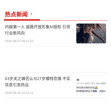
热点新闻
内娱第一人 戚薇开放形象AI授权 引领
行业新风向
2026-08-07 09:21:53
63岁关之琳否认与27岁模特恋情 不实
信息引发热议
2026-08-06 22:31:12