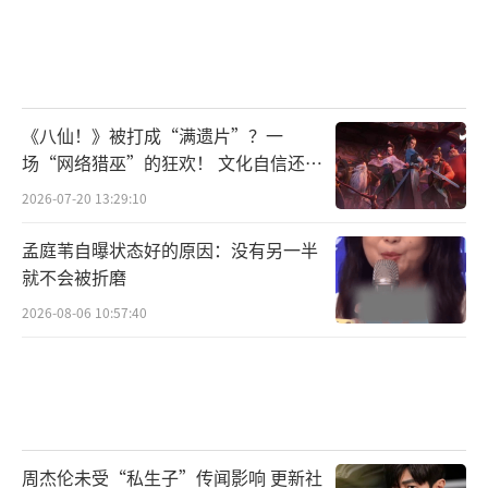
金一共获得428元，为饰品进货奠定基础。
团队协作贯穿B组全程。肖然心、林可雯、
迈利撒进货饰品途中，灵儿身兼统筹，一边跟
《八仙！》被打成“满遗片”？一
进行程，一边协调前往杭州的顺风车并成功砍
场“网络猎巫”的狂欢！ 文化自信还是
价；张予曦则展现出极强的风险意识，在出发
焦虑？
2026-07-20 13:29:10
杭州前敏锐察觉饰品品类不足，果断带队折返
孟庭苇自曝状态好的原因：没有另一半
补货，不放过任何增收机会。随着截止时间临
就不会被折磨
近，全员进入冲刺状态，先行抵达杭州的成员
2026-08-06 10:57:40
立即投入街边售卖，后续队伍汇合后并肩作
战，全力争取最终业绩。
经过这次挑战，合伙人与候选人的特质与
成长清晰可见：尚雯婕的洞察与果决、李佳琦
周杰伦未受“私生子”传闻影响 更新社
的实干与市场敏感、张予曦的细致与风险把