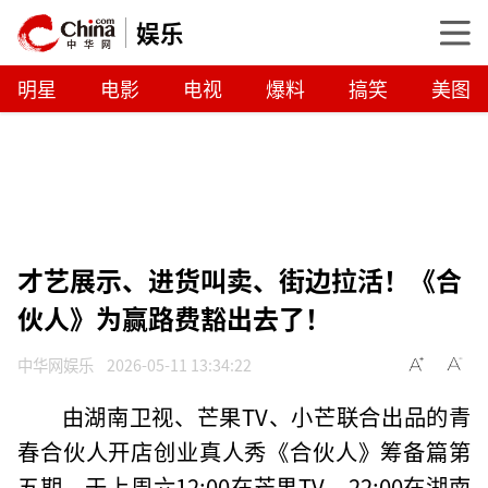
娱乐
明星
电影
电视
爆料
搞笑
美图
才艺展示、进货叫卖、街边拉活！《合
伙人》为赢路费豁出去了！
中华网娱乐
2026-05-11 13:34:22
由湖南卫视、芒果TV、小芒联合出品的青
春合伙人开店创业真人秀《合伙人》筹备篇第
五期，于上周六12:00在芒果TV、22:00在湖南