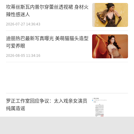
坎蒂丝斯瓦内普尔穿蕾丝透视裙 身材火
辣性感迷人
2026-07-27 14:36:43
迪丽热巴最新写真曝光 美萌猫猫头造型
可爱养眼
2026-08-05 11:34:16
罗正工作室回应争议：太入戏亲女演员
纯属造谣
2026-08-05 11:54:32
毛舜筠回忆和张国荣交往经历：是很多