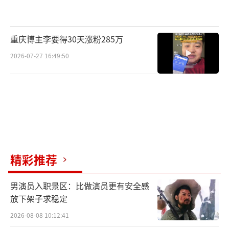
心。最终，A组通过分头行动、优势互补，成功
赚取足额经费，向着杭州迈进。
重庆博主李要得30天涨粉285万
多元策略稳步变现
2026-07-27 16:49:50
张予曦颜安高效助力
B组张予曦、颜安则选择隐藏身份，带领肖
然心、灵儿、林可雯、迈利撒以“饰品售卖+卖
水+卖盲盒”的多元模式发力，合伙人的细致布
局与候选人的灵活应变，让团队在挑战中稳步
精彩推荐
前行。不同于A组的策略，B组更注重精准定位
需求、高效利用资源：颜安带领林可雯抵达商
男演员入职景区：比做演员更有安全感
场后，精准向买家输出产品卖点，快速卖出三
放下架子求稳定
箱水；肖然心、迈利撒则瞄准女性用户需求，
2026-08-08 10:12:41
凭借极强的亲和力成功卖出盲盒，加上初始资