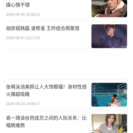
媒心情不错
控、颜安的务实与高效，四位合伙人在规则限
2026-08-06 10:46:31
制下巧妙引导，成为团队不可或缺的支撑。而7
位候选人则在实战中展现出坚韧、灵活与协作
胡彦斌韩磊 谁帮谁 王炸组合再聚首
精神，于挫折中寻突破，于行动中积攒经验。
2026-08-07 22:17:20
招新挑战已近尾声，选址任务又即将开
启，合伙人们的创业过程还将带来哪些惊喜？
哪些候选人将成功晋级？敬请锁定每周六12:00
芒果TV、22:00湖南卫视《合伙人》筹备篇，合
张萌泳池美照让人大饱眼福！身材性感
伙人们的挑战还在继续！
（责任编辑：0935）
火辣超吸睛
2026-08-03 14:09:27
袁一琦谈丝芭成员之间的人际关系：比
唱跳难熬