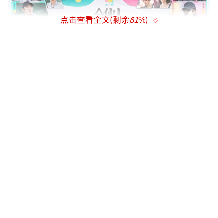
点击查看全文(剩余
81
%)
终极试炼难度升级，规则严苛且充满挑
战，既考验团队协作，也检验个人应变。根据
任务要求，两组需依托节目组提供的初始资
源，通过合法交易自负盈亏，赚取从义乌前往
杭州的经费，和团队当日所有开销，并且下午
六点前，全员需抵达杭州集合地，最终以两队
持有的资金总额定胜负。此外，两条铁律更是
将难度拉满——禁止无偿求助和必须隐藏身份，
一旦被路人叫出名字将扣除团队资金。这不仅
要求候选人做到分工明确、高效配合，也对合
伙人提出了更高要求：既要发挥自身经验为团