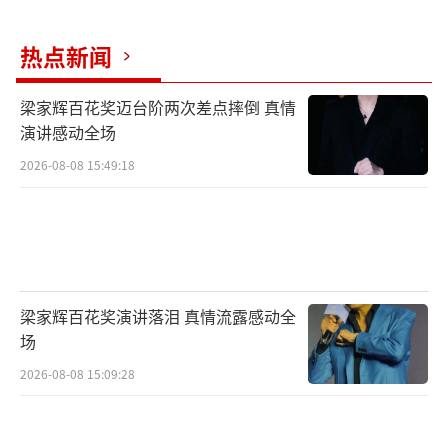
贸城寻找外国友人展示才艺，但商贸城外国友
人不多，反而因被叫出名字而扣除大量资金。
热点新闻
面对困境，A组没有退缩，合伙人与候选人
梁家辉百花奖迈台阶两次差点摔倒 真情
各司其职、及时调整策略。周昊杉、巴恩泽坚
演讲感动全场
持寻找销售突破口，选择低价售卖，最终成功
2026-08-08 15:49:18
将水卖出，收获第一笔278元资金；尚雯婕则凭
借敏锐的洞察力，根据路人提供的信息，带领
庄妆、巴恩泽前往外国人聚集的餐厅，通过才
艺展示赢得大量经费。与此同时，李佳琦充分
梁家辉百花奖演讲落泪 真情流露感动全
发挥自身市场敏感度，带领周昊杉开辟新的变
场
现渠道——用现有资金进货矿泉水，前往商场售
2026-08-08 15:09:28
卖。订单爆棚后，两人纯人力往返搬运20箱
水，即便疲惫也始终坚守，用实干诠释创业初