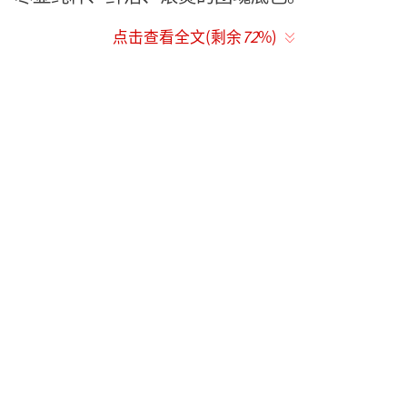
点击查看全文(剩余
72
%)
表演课全员“发疯”放飞自我 双舞台对决
实现成长进阶
本期开篇，燃青团迎来一堂特殊的表演
课，小老师们带领大家打破束缚、打开自
我，“发疯”搞笑场面密集。大家吃下酸甜苦
辣糖果秒变表情包，在欢声笑语中卸下戒备。
四声部挑战“发疯版”《We Young》：颠锅、
撒娇卖萌、上演“猩球崛起”等，画面颠覆性
极强。全员在疯玩中拉近距离，尽显年轻人的
鲜活本色。放飞过后，他们围坐一团，为合唱
版《长子》打磨说唱歌词，真心话分享时刻，
柔软心事让全员共情破防、泪洒当场。从疯闹
到走心，只隔着一首歌的距离。