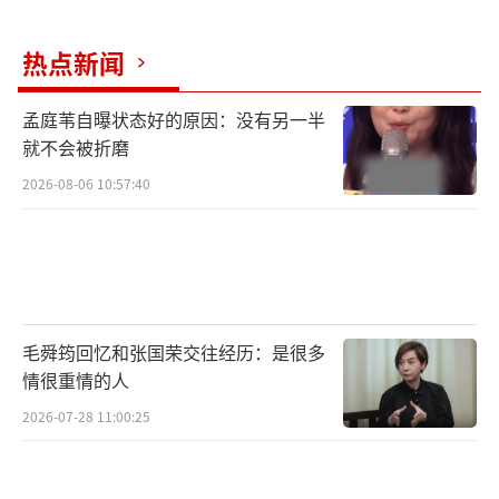
最终结果如何？燃青团大战AI是再次落
热点新闻
败，还是1:1扳回一局？悬念留待下期揭晓。
孟庭苇自曝状态好的原因：没有另一半
真实情绪展露“活人感” 赤诚与团魂托举
就不会被折磨
奔向更大舞台
2026-08-06 10:57:40
从肆意放飞到分享共情，从初次落败到热
血迎战，本期节目最动人的，从来不是完美无
缺的舞台，而是燃青团毫无保留的“活人
感”。他们会落泪、会失误、会慌张，也会在
毛舜筠回忆和张国荣交往经历：是很多
脆弱里彼此拥抱。正是这份不加滤镜、不藏软
情很重情的人
肋的真实，让一个个热血的年轻人慢慢凝聚成
2026-07-28 11:00:25
心意相通的集体。
从《长子》的真诚倾诉，到《堕》的热血