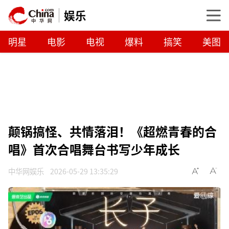
娱乐
明星
电影
电视
爆料
搞笑
美图
颠锅搞怪、共情落泪！《超燃青春的合
唱》首次合唱舞台书写少年成长
中华网娱乐
2026-05-29 13:35:29