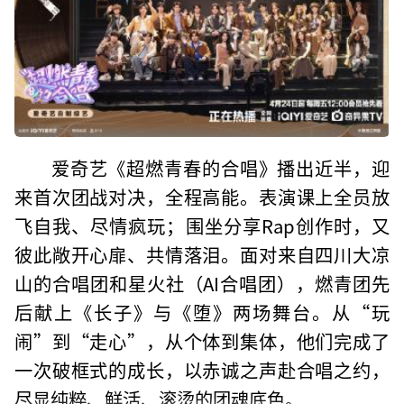
爱奇艺《超燃青春的合唱》播出近半，迎
来首次团战对决，全程高能。表演课上全员放
飞自我、尽情疯玩；围坐分享Rap创作时，又
彼此敞开心扉、共情落泪。面对来自四川大凉
山的合唱团和星火社（AI合唱团），燃青团先
后献上《长子》与《堕》两场舞台。从“玩
闹”到“走心”，从个体到集体，他们完成了
一次破框式的成长，以赤诚之声赴合唱之约，
尽显纯粹、鲜活、滚烫的团魂底色。