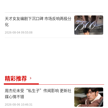
对抗，他们在一次次跌倒与重整里，读懂合唱
的意义不止于和声整齐，更在于心灵同频。舞
天才女友编剧下沉口碑 市场反响两极分
台会有遗憾，磨合会有不足，但少年人最珍贵
化
的，正是敢于直面不完美、逆风再出发的勇
2026-08-04 09:55:08
气。这份在真心里生长的团魂，比任何技巧都
更有力量，比任何完美都更打动人心。
青春本就不是一场无懈可击的表演，而是
一路跌撞、一路并肩、一路发光的旅程。从表
演课上的发疯耍宝，到分享会的泪洒当场，从
精彩推荐
《长子》的初次落败，到《堕》的热血对抗，
燃青团用最真实的狼狈与最滚烫的团魂，把每
周杰伦未受“私生子”传闻影响 更新社
一次“不完美”都唱成了成长的注脚。继续锁
媒心情不错
定爱奇艺每周五12:00《超燃青春的合唱》，看
2026-08-06 10:46:31