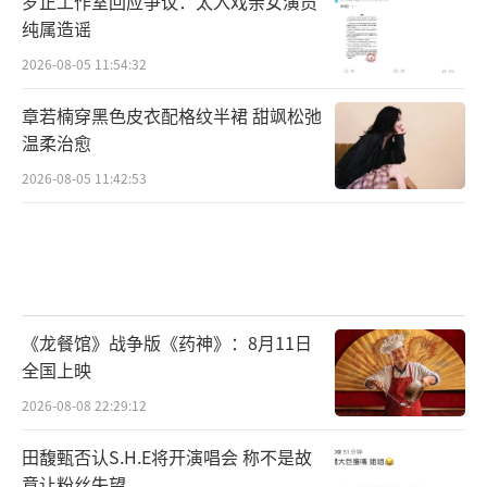
罗正工作室回应争议：太入戏亲女演员
纯属造谣
2026-08-05 11:54:32
章若楠穿黑色皮衣配格纹半裙 甜飒松弛
温柔治愈
2026-08-05 11:42:53
《龙餐馆》战争版《药神》：8月11日
全国上映
2026-08-08 22:29:12
田馥甄否认S.H.E将开演唱会 称不是故
意让粉丝失望