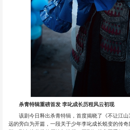
杀青特辑重磅首发 李叱成长历程风云初现
该剧今日释出杀青特辑，首度揭晓了《不让江山
远的旁白为开篇，一段关于少年李叱成长蜕变的传奇