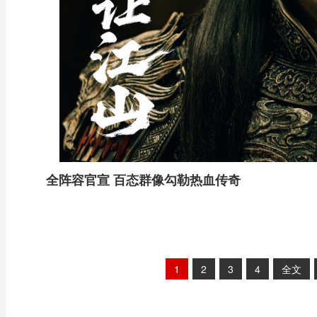
全阵容官宣 百态群像勾勒热血传奇
1
2
3
4
全文