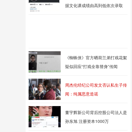
据文化课成绩由高到低依次录取
《蜘蛛侠》官方晒荷兰弟打戏花絮
疑似回应“打戏全靠替身”传闻
周杰伦经纪公司发文否认私生子传
闻：纯属恶意造谣
董宇辉新公司背后控股公司法人是
孙东旭 注册资本1000万