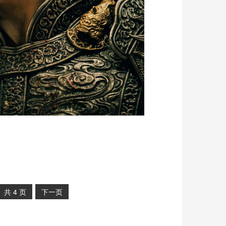
共
4
页
下一页