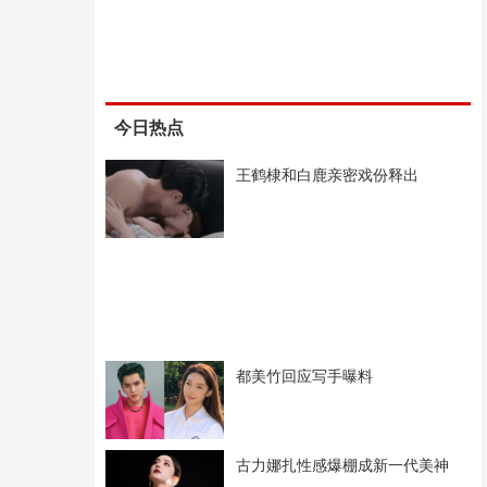
今日热点
王鹤棣和白鹿亲密戏份释出
都美竹回应写手曝料
古力娜扎性感爆棚成新一代美神