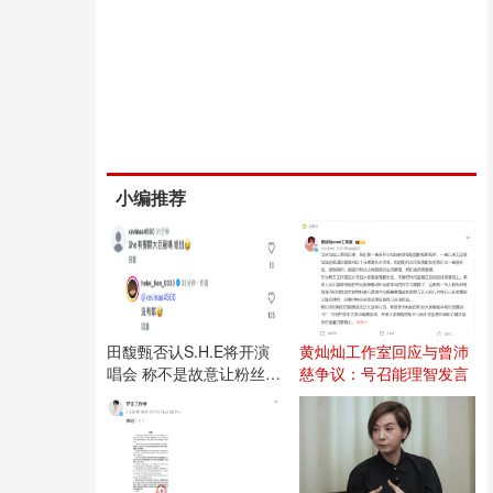
小编推荐
田馥甄否认S.H.E将开演
黄灿灿工作室回应与曾沛
唱会 称不是故意让粉丝失
慈争议：号召能理智发言
望