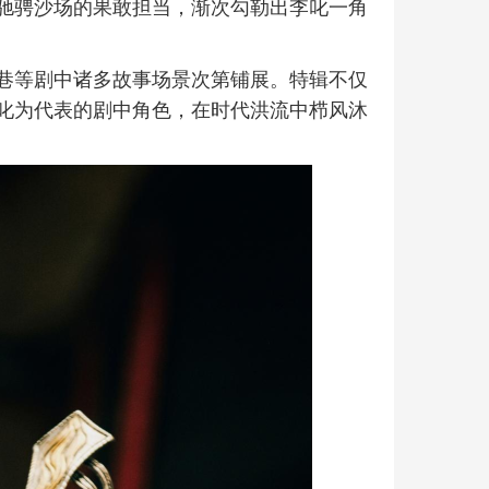
驰骋沙场的果敢担当，渐次勾勒出李叱一角
巷等剧中诸多故事场景次第铺展。特辑不仅
叱为代表的剧中角色，在时代洪流中栉风沐