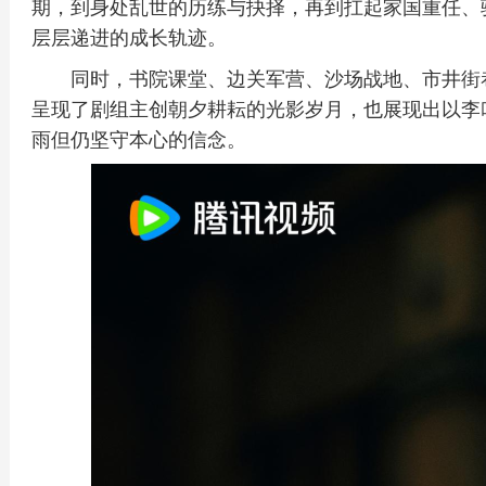
期，到身处乱世的历练与抉择，再到扛起家国重任、
层层递进的成长轨迹。
同时，书院课堂、边关军营、沙场战地、市井街
呈现了剧组主创朝夕耕耘的光影岁月，也展现出以李
雨但仍坚守本心的信念。