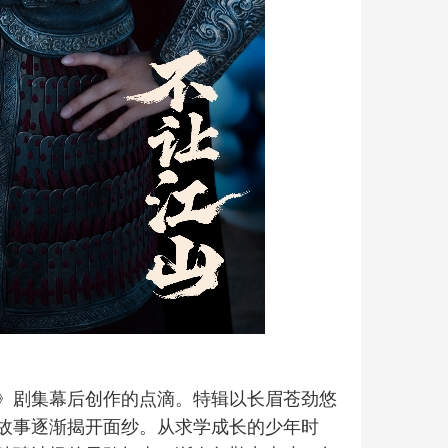
》剧集幕后创作的点滴。特辑以长眉苍劲悠
故事逐渐揭开面纱。从求学成长的少年时