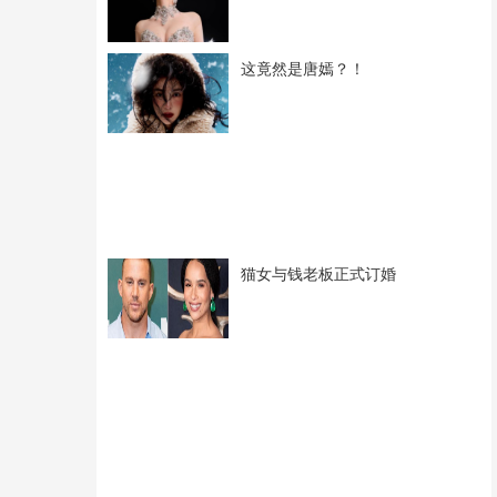
这竟然是唐嫣？！
猫女与钱老板正式订婚