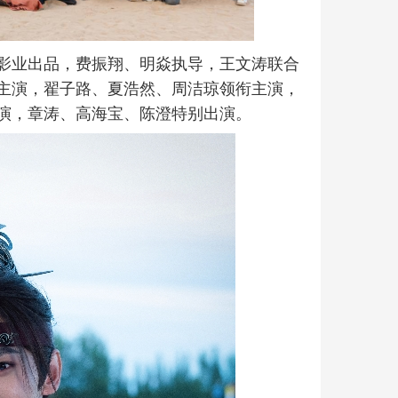
影业出品，费振翔、明焱执导，王文涛联合
主演，翟子路、夏浩然、周洁琼领衔主演，
演，章涛、高海宝、陈澄特别出演。