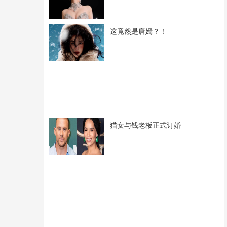
这竟然是唐嫣？！
猫女与钱老板正式订婚