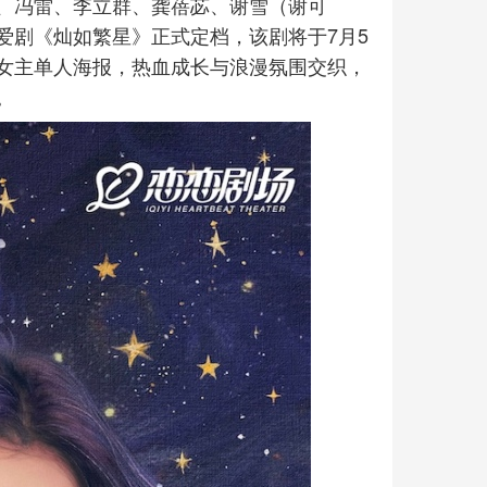
、冯雷、李立群、龚蓓苾、谢雪（谢可
爱剧《灿如繁星》正式定档，该剧将于7月5
女主单人海报，热血成长与浪漫氛围交织，
。