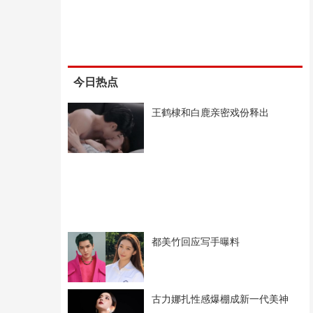
今日热点
王鹤棣和白鹿亲密戏份释出
都美竹回应写手曝料
古力娜扎性感爆棚成新一代美神