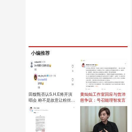
小编推荐
田馥甄否认S.H.E将开演
黄灿灿工作室回应与曾沛
唱会 称不是故意让粉丝失
慈争议：号召能理智发言
望