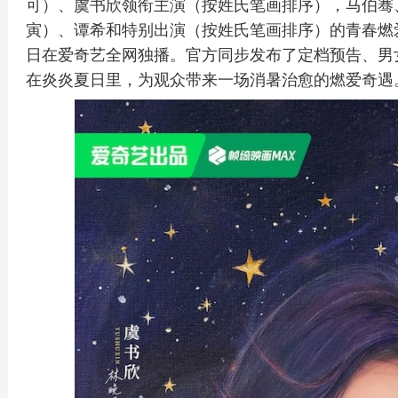
可）、虞书欣领衔主演（按姓氏笔画排序），马伯骞
寅）、谭希和特别出演（按姓氏笔画排序）的青春燃
日在爱奇艺全网独播。官方同步发布了定档预告、男
在炎炎夏日里，为观众带来一场消暑治愈的燃爱奇遇