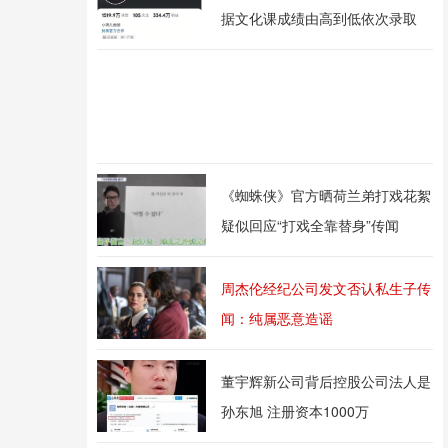
据文化课成绩由高到低依次录取
《蜘蛛侠》官方晒荷兰弟打戏花絮
疑似回应“打戏全靠替身”传闻
周杰伦经纪公司发文否认私生子传
闻：纯属恶意造谣
董宇辉新公司背后控股公司法人是
孙东旭 注册资本1000万