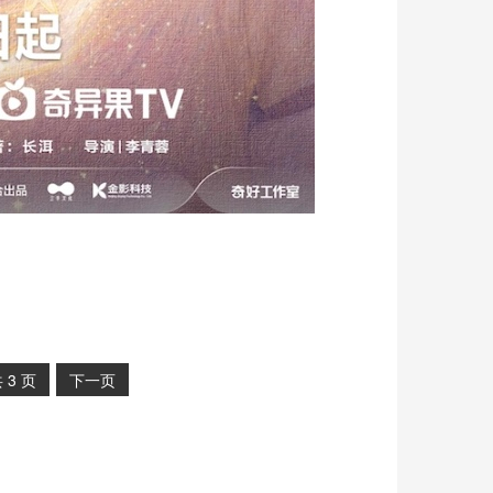
共
3
页
下一页