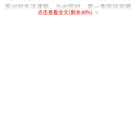
面对的生活课题。与此同时，第一季原班观察
点击查看全文(剩余
80
%)
团李维嘉、倪萍、倪子君、张泉灵（按姓名首
字母排序）暖心回归，并携全新升级的“当家
观察团”共同组成多元观察体系，从专业视角
与大众视角出发，陪伴观众共同寻找“爱是什
么”的答案。
人物样本与议题全面升级，五位姐姐共同书
写“爱是什么”
《姐姐当家2》以“姐姐当家，爱是什
么”为核心命题，集结来自企业管理、竞技体
育、脱口秀等不同领域的五位姐姐，以更加丰
富、多元的人物样本，展开关于爱与人生的真
实观察。