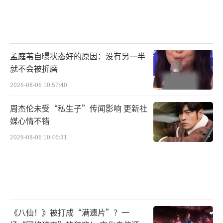
供专业分析；张泉灵则立足社会观察，围绕女
性成长、家庭关系等现实议题展开深入讨论。
不同观点相互碰撞，也让观察室既有情感共
孟庭苇自曝状态好的原因：没有另一半
鸣，也有理性思考。
就不会被折磨
与此同时，本季节目还迎来全新升级
2026-08-06 10:57:40
的“当家观察团”。由来自不同职业、不同年
周杰伦未受“私生子”传闻影响 更新社
龄层的素人代表组成，他们既有职场员工，也
媒心情不错
有内容创作者、家庭成员等多元身份，从大众
2026-08-06 10:46:31
真实生活经验出发，分享最直接、最鲜活的观
点。
《八仙！》被打成“满遗片”？一