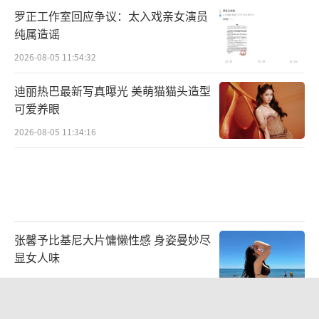
罗正工作室回应争议：太入戏亲女演员
可能，也持续释放熟龄女性观察节目的社会价
纯属造谣
值与现实意义。
（责任编辑：0948）
2026-08-05 11:54:32
迪丽热巴最新写真曝光 美萌猫猫头造型
可爱养眼
2026-08-05 11:34:16
张馨予比基尼大片慵懒性感 身姿曼妙尽
显女人味
2026-07-30 13:39:23
郭富城晒照为方媛庆生：祝老婆生日快