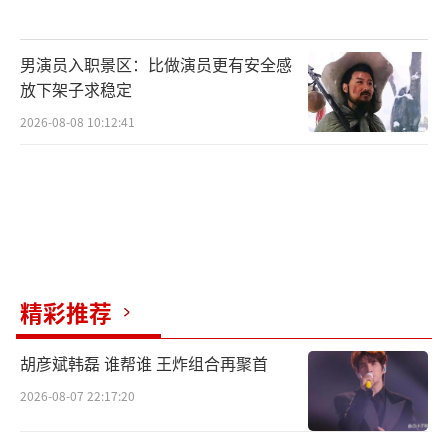
姐当家2》观察团延续第一季原班阵容，李维
嘉、倪萍、倪子君、张泉灵（按姓名首字母排
序）再度集结，以各自鲜明的观察风格和人生
男演员入职景区：比做演员更有安全感
放下架子求稳定
阅历，陪伴姐姐们共同探寻关于“爱是什
2026-08-08 10:12:41
么”的答案。
精彩推荐
胡彦斌韩磊 谁帮谁 王炸组合再聚首
其中，李维嘉以细腻共情的视角洞察情绪
2026-08-07 22:17:20
变化；倪萍凭借丰富的人生阅历带来温暖而通
透的表达；倪子君从心理学与家庭关系角度提