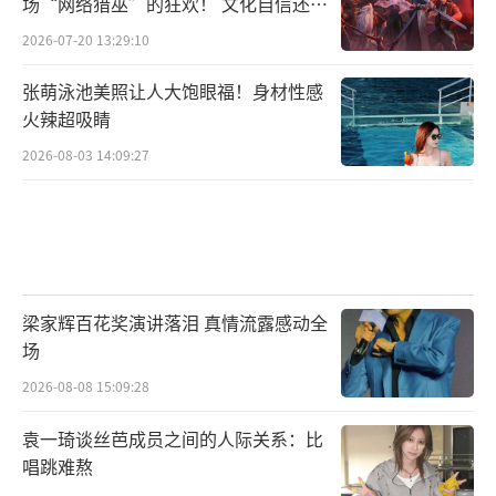
场“网络猎巫”的狂欢！ 文化自信还是
焦虑？
2026-07-20 13:29:10
张萌泳池美照让人大饱眼福！身材性感
火辣超吸睛
2026-08-03 14:09:27
梁家辉百花奖演讲落泪 真情流露感动全
场
作为“全民嘴替”，当家观察团不回避分
2026-08-08 15:09:28
歧，也敢于表达立场，在真实讨论与观点碰撞
袁一琦谈丝芭成员之间的人际关系：比
中，为节目带来更贴近大众生活的观察视角。
唱跳难熬
从第一季的“二创”走向第二季的“共创”，