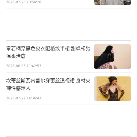
2026-07-28 10:58:28
他们不仅是节目的观察者，也是观众情绪与观
点的代表，让关于家庭、婚姻、事业、亲密关
系等议题的讨论，真正延伸至每一位普通人的
生活之中。
章若楠穿黑色皮衣配格纹半裙 甜飒松弛
作为国内首档熟龄女性观察节目，《姐姐
温柔治愈
当家2》在延续第一季真实观察内核的基础上，
2026-08-05 11:42:53
实现传播概念全面升级，从第一季的“不再害
坎蒂丝斯瓦内普尔穿蕾丝透视裙 身材火
怕”迈向第二季的“爱是什么”，以“爱”为
辣性感迷人
切口，进一步探讨熟龄女性在人生不同阶段的
2026-07-27 14:36:43
成长、关系与自我。
节目希望通过一个个真实故事，呈现熟龄
女性面对家庭、婚姻、事业与自我时的勇敢选
择，在关于爱的不断追问中，看见生活的更多