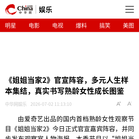
娱乐
明星
电影
电视
爆料
搞笑
美图
《姐姐当家2》官宣阵容，多元人生样
本集结，真实书写熟龄女性成长图鉴
中华网娱乐
2026-07-02 11:13:10
由爱奇艺出品的国内首档熟龄女性观察节
目《姐姐当家2》今日正式官宣嘉宾阵容，并同
步发布观察室人物海报。本季节目以“姐姐当