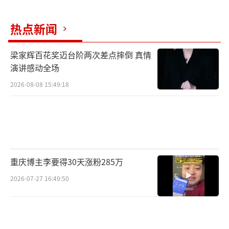
性成长、代际沟通、人生重启等多个社会议
热点新闻
题，不再局限于家庭关系的单一讨论，而是
将“爱是什么”贯穿节目始终。通过五位姐姐
梁家辉百花奖迈台阶两次差点摔倒 真情
真实的人生样本，节目探讨爱人与被爱、家庭
演讲感动全场
与自我、母职与事业、亲密关系与自我成长等
2026-08-08 15:49:18
现实命题，让“爱”不仅存在于亲密关系之
中，更延伸至自我、家庭、朋友以及人生的每
一个重要阶段，在真实故事中呈现熟龄女性面
对生活、掌握生活的勇气与力量。
重庆博主李要得30天涨粉285万
第一季原班观察团暖心回归，多元视角陪伴女
2026-07-27 16:49:50
性成长
作为节目备受观众喜爱的组成部分，《姐