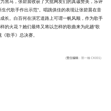
实力黑马，张碧晨收获了大批网友们的真诚赞美，乐评
新生代歌手作出示范”。唱跳俱佳的表现让张碧晨在音
在成长。白百何在演艺道路上可谓一帆风顺，作为歌手
样的火花？她们最终又将以怎样的歌曲来为此趟“歌
视《歌手》总决赛。
(
责任编辑
：郭一楠 CK001)