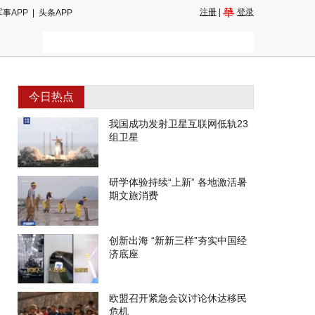
注册
|
登录
军事APP
|
头条APP
今日热点
我国成功发射卫星互联网低轨23
组卫星
研学体验持续“上新” 各地激活暑
期文旅消费
创新出海 “新新三样”夯实中国经
济底座
欧盟召开紧急会议讨论休达移民
危机