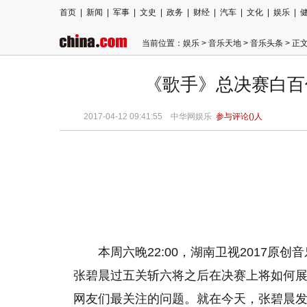
首页
|
新闻
|
军事
|
文史
|
政务
|
财经
|
汽车
|
文化
|
娱乐
|
当前位置：
娱乐
>
音乐天地
>
音乐头条
> 正
《歌手》总决赛白百
2017-04-12 09:41:55
中华网娱乐
参与评论(
)人
本周六晚22:00，湖南卫视2017原创
张碧晨过五关斩六将之后在决赛上将如何
网友们最关注的问题。就在今天，张碧晨