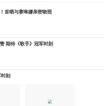
！首晒与赛琳娜亲密吻照
赞 期待《歌手》冠军时刻
军时刻