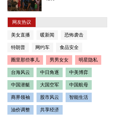
网友热议
美女直播
暖新闻
恐怖袭击
特朗普
网约车
食品安全
圈里那些事儿
男男女女
明星隐私
台海风云
中日角逐
中美博弈
中国潜艇
大国空军
中国航母
商界领袖
股市风云
智能生活
油价调整
共享经济