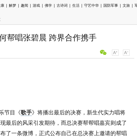
健康
|
解梦
|
趣闻
|
游戏
|
佛学
|
古诗词
|
生活
|
守艺中华
|
国防军事
|
文旅
|
文
何帮唱张碧晨 跨界合作携手
音乐节目《
歌手
》将播出最后的决赛，新生代实力唱将
展现最后的风采引发期待，而总决赛帮帮唱嘉宾则成了
发布了一条微博，正式公布自己在总决赛上邀请的帮唱