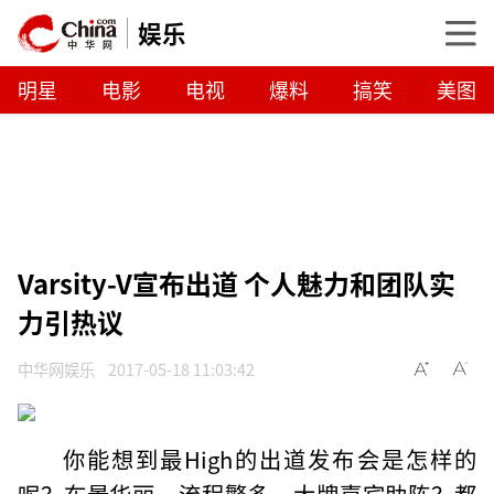
娱乐
明星
电影
电视
爆料
搞笑
美图
Varsity-V宣布出道 个人魅力和团队实
力引热议
中华网娱乐
2017-05-18 11:03:42
你能想到最High的出道发布会是怎样的
呢？布景华丽、流程繁多、大牌嘉宾助阵？都