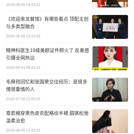
《DIY》MV正式上线 蔡依林破壳而出，开
2026-08-09 14:25:22
启愉悦重生之旅
《欢迎来龙餐馆》有哪些看点 顶配主创
与多类型融合
《DIY》单曲自上架以来便以高能节奏、深
2026-08-08 13:32:56
入人心的歌词与黑色幽默，迅速掀起一场舞动
热潮，歌迷们呼声不断的MV也终于在今日上
精神科医生10级美颜证件照火了 反差感
引爆全网热议
线。蔡依林在MV中与“百人分身”共舞，再次
缔造神级视觉场面。此次充满舞蹈张力的《DI
2026-08-03 08:35:15
Y》MV，由好莱坞国际顶尖视效团队操刀，在
毛舜筠回忆和张国荣交往经历：是很多
环球影城摄影棚以电影级规格制作。MV开场即
情很重情的人
震撼登场——蔡依林全身裹覆黏液，从“蛋
2026-07-28 11:00:25
壳”中破壳而出，象征着这场自我愉悦的重
章若楠穿黑色皮衣配格纹半裙 甜飒松弛
生。
温柔治愈
2026-08-05 11:42:53