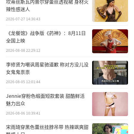
坎蒂丝斯瓦内普尔穿蕾丝透视裙 身材火
辣性感迷人
2026-07-27 14:36:43
《龙餐馆》战争版《药神》：8月11日
全国上映
2026-08-08 22:29:12
《DIY》由蔡依林亲自作词作曲，这也是她
对“自我掌控”的最佳诠释。MV拍摄中，导演
李修贤为嘲讽周星驰道歉 称对方没儿没
女鬼鬼祟祟
也透过多重细节强化这一核心。MV里不只
2026-08-05 12:01:44
是“Do it yourself”，她更是做到“Dance it
yourself”。上百个蔡依林共同齐舞的场面，
Jennie穿粉色缎面短款套装 甜酷鲜活
象征她内心多重自我状态、情绪与欲望的共
魅力出众
存。这是一次极致的视觉冲击，也更是一次深
2026-08-06 10:39:41
度的自我对话。如果说首支MV《Pleasure》
宋雨琦穿黑色蕾丝挂脖吊带 热辣飒爽甜
是“愉悦的宣言”，那《DIY》便是“愉悦的重