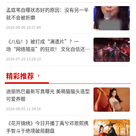
孟庭苇自曝状态好的原因：没有另一半
就不会被折磨
2026-08-06 10:57:40
所幸结果证明她的担忧是多余的——《DI
Y》单曲上线后广获好评，口碑与热度双双爆
《八仙！》被打成“满遗片”？一
发。《Pleasure》专辑上线首日即登顶QQ音
场“网络猎巫”的狂欢！ 文化自信还是
焦虑？
乐、Apple Music、iTunes、KKBOX等平台榜
2026-07-20 13:29:10
首，《Layers》《DIY》等歌曲同步强势上榜。
精彩推荐
上线首周，专辑不仅拿下QQ音乐畅销专辑冠
军，6首歌曲跻身腾讯由你榜周榜畅销度TOP1
迪丽热巴最新写真曝光 美萌猫猫头造型
0，更在QQ音乐台湾地区榜中创下13首歌曲全
可爱养眼
部打入TOP 20的佳绩，其中《Layers》空降冠
2026-08-05 11:34:16
军。同时，专辑也登顶KKBOX台湾与新加坡区
《花开锦绣》今日开播丁禹兮邓恩熙携
华语专辑周榜，全面展现“神专”级声量。
手智斗于绝境破局翻盘