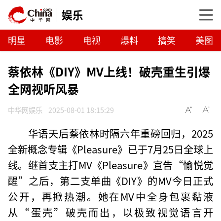
娱乐
明星
电影
电视
爆料
搞笑
美图
蔡依林《DIY》MV上线！破壳重生引爆
全网视听风暴
中华网娱乐
2025-08-01 18:15:29
华语天后蔡依林时隔六年重磅回归，2025
全新概念专辑《Pleasure》已于7月25日全球上
线。继首支主打MV《Pleasure》宣告“愉悦觉
醒”之后，第二支单曲《DIY》的MV今日正式
公开，再掀热潮。她在MV中全身包裹黏液
从“蛋壳”破壳而出，以极致视觉语言开