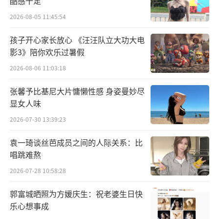
酷感十足
生”。从觉醒到掌控，蔡依林用《DIY》开启全
2026-08-05 11:45:54
新的自我旅程。透过导演的镜头，观众不仅
孩子开心家长放心 《汪汪队立大功大电
能“看到”，更能“听见”她在细节中亲自演
影3》陪你欢乐过暑假
唱的层层和声，沉浸式感受这场视觉与听觉的
2026-08-06 11:03:18
双重盛宴。
张馨予比基尼大片慵懒性感 身姿曼妙尽
百人分身共舞 蔡依林幕后练舞强度高四倍
显女人味
2026-07-30 13:39:23
蔡依林先前释出的练习室版《DIY》MV不
仅引发网友舞蹈挑战热潮，也让歌迷对完整版
袁一琦谈丝芭成员之间的人际关系：比
的MV期待倍增。此次《DIY》MV延续首支《Pl
唱跳难熬
easure》MV的世界观，进一步深化为一场关
2026-07-28 10:58:28
于“自我”的多重演绎与探索。画面中，一位
郭富城晒照为方媛庆生：祝老婆生日快
被孵化而出的新生者自“巨蛋”中诞生，她逐
乐心想事成
步复制、衍生出无数个身着红色紧身衣的、与