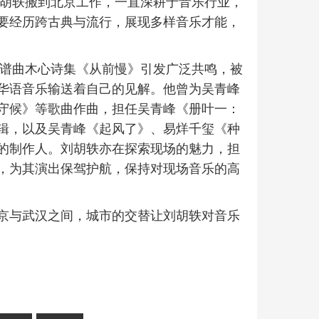
刘胡轶搬到北京工作，一直深耕于音乐行业，
要经历跨古典与流行，展现多样音乐才能，
自谱曲木心诗集《从前慢》引发广泛共鸣，被
华语音乐输送着自己的见解。他曾为吴青峰
守候》等歌曲作曲，担任吴青峰《册叶一：
辑，以及吴青峰《起风了》、易烊千玺《种
的制作人。刘胡轶亦在探索现场的魅力，担
，为其演出保驾护航，保持对现场音乐的高
京与武汉之间，城市的交替让刘胡轶对音乐