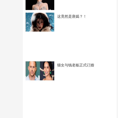
这竟然是唐嫣？！
猫女与钱老板正式订婚