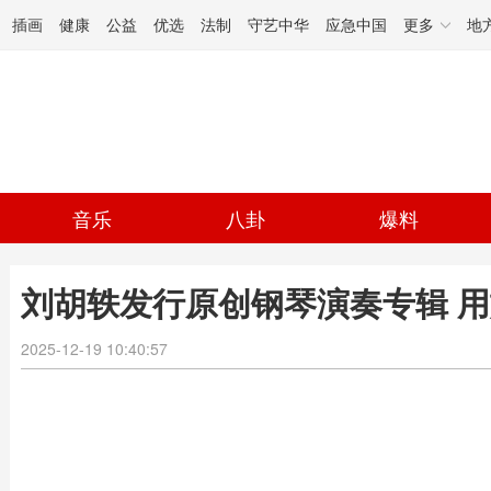
插画
健康
公益
优选
法制
守艺中华
应急中国
更多
地
音乐
八卦
爆料
刘胡轶发行原创钢琴演奏专辑 
2025-12-19 10:40:57