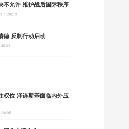
决不允许 维护战后国际秩序
9 11:36:13
清德 反制行动启动
:39:34
住权位 泽连斯基面临内外压
1:20:05