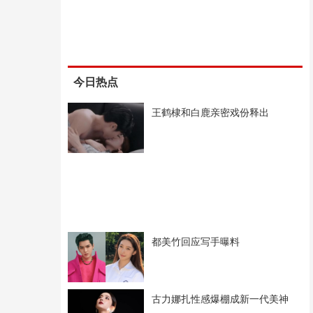
今日热点
王鹤棣和白鹿亲密戏份释出
都美竹回应写手曝料
古力娜扎性感爆棚成新一代美神