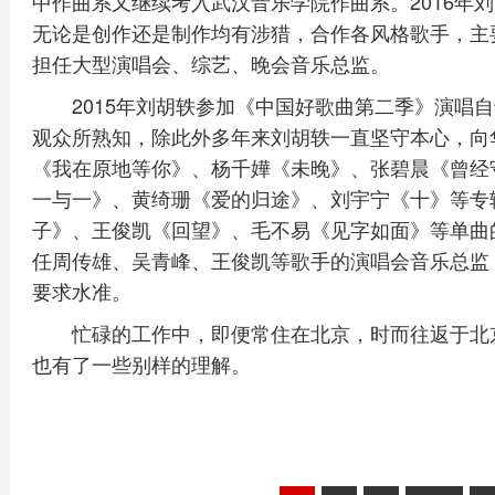
中作曲系又继续考入武汉音乐学院作曲系。2016年
无论是创作还是制作均有涉猎，合作各风格歌手，主
担任大型演唱会、综艺、晚会音乐总监。
2015年刘胡轶参加《中国好歌曲第二季》演唱
观众所熟知，除此外多年来刘胡轶一直坚守本心，向
《我在原地等你》、杨千嬅《未晚》、张碧晨《曾经
一与一》、黄绮珊《爱的归途》、刘宇宁《十》等专
子》、王俊凯《回望》、毛不易《见字如面》等单曲
任周传雄、吴青峰、王俊凯等歌手的演唱会音乐总监
要求水准。
忙碌的工作中，即便常住在北京，时而往返于北
也有了一些别样的理解。