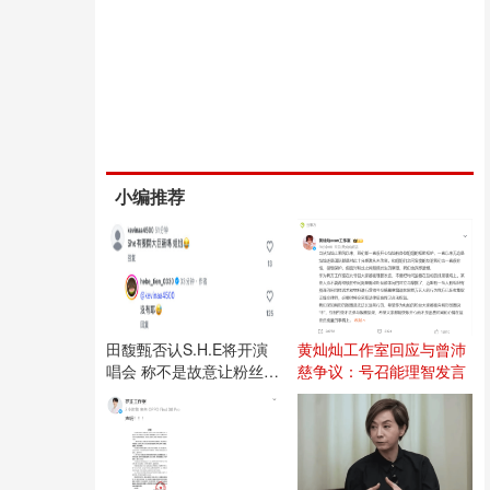
小编推荐
田馥甄否认S.H.E将开演
黄灿灿工作室回应与曾沛
唱会 称不是故意让粉丝失
慈争议：号召能理智发言
望