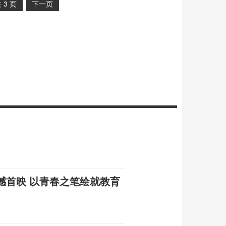
共
3
页
下一页
撼首映 以青春之笔绘就教育