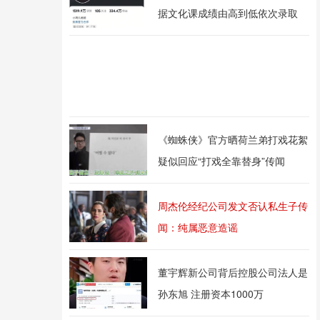
据文化课成绩由高到低依次录取
《蜘蛛侠》官方晒荷兰弟打戏花絮
疑似回应“打戏全靠替身”传闻
周杰伦经纪公司发文否认私生子传
闻：纯属恶意造谣
董宇辉新公司背后控股公司法人是
孙东旭 注册资本1000万