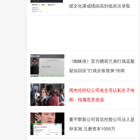
据文化课成绩由高到低依次录取
《蜘蛛侠》官方晒荷兰弟打戏花絮
疑似回应“打戏全靠替身”传闻
周杰伦经纪公司发文否认私生子传
闻：纯属恶意造谣
董宇辉新公司背后控股公司法人是
孙东旭 注册资本1000万