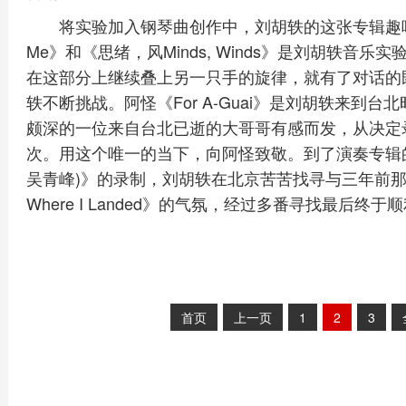
将实验加入钢琴曲创作中，刘胡轶的这张专辑趣味与难
Me》和《思绪，风Minds, Winds》是刘胡轶
在这部分上继续叠上另一只手的旋律，就有了对话的既
轶不断挑战。阿怪《For A-Guai》是刘胡轶来到
颇深的一位来自台北已逝的大哥哥有感而发，从决定
次。用这个唯一的当下，向阿怪致敬。到了演奏专辑的最
吴青峰)》的录制，刘胡轶在北京苦苦找寻与三年前
Where I Landed》的气氛，经过多番寻找最后终
首页
上一页
1
2
3