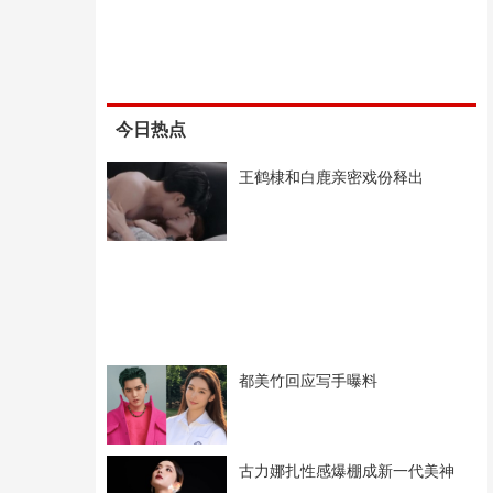
今日热点
王鹤棣和白鹿亲密戏份释出
都美竹回应写手曝料
古力娜扎性感爆棚成新一代美神