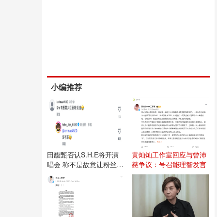
小编推荐
田馥甄否认S.H.E将开演
黄灿灿工作室回应与曾沛
唱会 称不是故意让粉丝失
慈争议：号召能理智发言
望