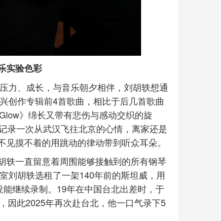
乐实验色彩
、压力、成长，与音乐朝夕相伴，刘胡轶想通
即兴创作专辑前4首歌曲，相比于后几首歌曲
 Glow》绵长又带有悲伤与感动交织的旋
ed》记录一次从武汉飞往北京的心情，离家还是
不见摸不着的用跳动的律动带到听众耳朵。
胡轶一直留意着周围能够接触到的所有钢琴
室刘胡轶选租了一架140年前的斯坦威，用
没能继续录制。19年在中国台北出差时，于
象，因此2025年再次赴台北，他一口气录下5