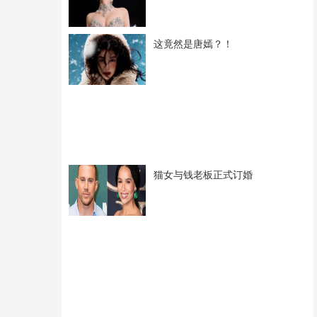
这竟然是唐嫣？！
猫女与钱老板正式订婚