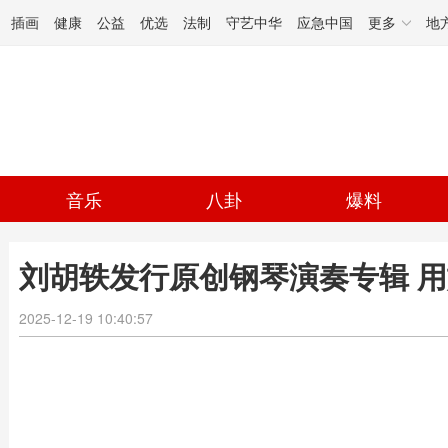
插画
健康
公益
优选
法制
守艺中华
应急中国
更多
地
音乐
八卦
爆料
刘胡轶发行原创钢琴演奏专辑 用
2025-12-19 10:40:57