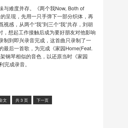
度并存。《两个我Now, Both of
音乐实验的呈现，先用一只手弹下一部分织体，再
视感，从两个“我”到三个“我”共存，刘胡
台北时，想起工作接触后成为要好朋友对他影响
录制到即兴录音完成，这首曲只录制了一
后一首歌，为完成《家园Home(Feat.
那架钢琴相似的音色，以还原当时《家园
于顺利完成录音。
全文
共
3
页
下一页