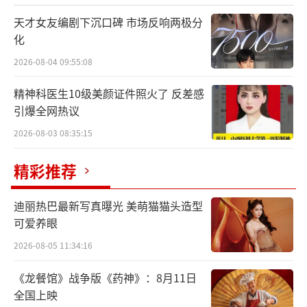
做了很久的音乐，蔡健雅经历了许多心境
天才女友编剧下沉口碑 市场反响两极分
上的变化，也一直在思考做音乐的意义，“年
化
轻时是对音乐的疯狂热爱和理想，想被听见、
2026-08-04 09:55:08
被看见、想证明自己的能力。反倒到这个阶段
精神科医生10级美颜证件照火了 反差感
找到了更深层的意义：疗愈，不仅是对自己也
引爆全网热议
是对所有人类。写这首歌代表什么？是否与我
2026-08-03 08:35:15
和世界有共鸣连结？不是要把自己变得高尚或
有佛心，但就是发自内心希望每一首作品都留
精彩推荐
下好能量和信息。”
迪丽热巴最新写真曝光 美萌猫猫头造型
可爱养眼
2026-08-05 11:34:16
《龙餐馆》战争版《药神》：8月11日
全国上映