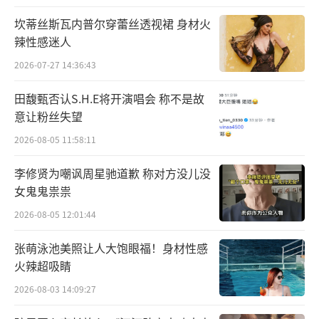
坎蒂丝斯瓦内普尔穿蕾丝透视裙 身材火
辣性感迷人
演唱会的筹备过程顺利，唯独在列歌单时
2026-07-27 14:36:43
发生了“选择困难”，因为一张专辑中的非主
打歌可能就有7首，要怎么在这么多专辑、这么
田馥甄否认S.H.E将开演唱会 称不是故
意让粉丝失望
多歌曲中挑选出想唱的、割舍掉塞不进歌单
的，成了最大的难题。蔡健雅表示：“最后的
2026-08-05 11:58:11
歌单可以铺展出我的人生历程和故事，又有一
李修贤为嘲讽周星驰道歉 称对方没儿没
些惊喜，我非常满意。希望观众可以经过这场
女鬼鬼祟祟
演出，除了感受到写在这些B面歌曲里的蔡健
2026-08-05 12:01:44
雅，也能够进一步去探索自己的B Sides，自己
张萌泳池美照让人大饱眼福！身材性感
的不同面向。”
火辣超吸睛
不被主打歌定义 B side的歌和人都值得用
2026-08-03 14:09:27
心感受