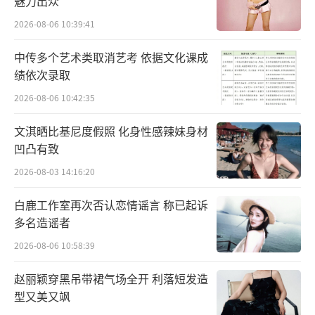
魅力出众
轮演出是一次往内探索的实践计划，不想只是
2026-08-06 10:39:41
被主打歌定义，而是从那些B 面的灵魂碎片看
中传多个艺术类取消艺考 依据文化课成
到更完整的自己。
绩依次录取
2026-08-06 10:42:35
文淇晒比基尼度假照 化身性感辣妹身材
凹凸有致
2026-08-03 14:16:20
白鹿工作室再次否认恋情谣言 称已起诉
多名造谣者
2026-08-06 10:58:39
赵丽颖穿黑吊带裙气场全开 利落短发造
型又美又飒