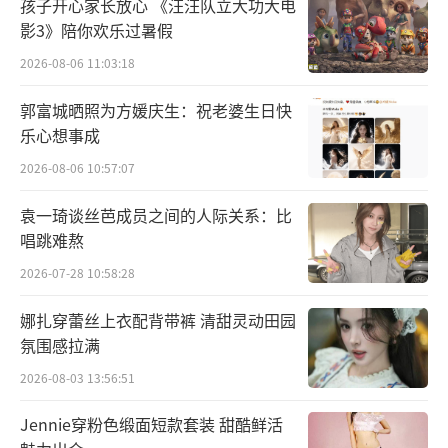
孩子开心家长放心 《汪汪队立大功大电
影3》陪你欢乐过暑假
蔡健雅强调，所谓A面跟B面不是指正反两
2026-08-06 11:03:18
面，而是每一个人都有很多不同面向，最社会
化、最被世界接受、常用来面对大众的那一面
郭富城晒照为方媛庆生：祝老婆生日快
乐心想事成
可以定义是A面。但是回到家、面对家人、朋
友，甚至宠物，都会有不一样的面向，而这些
2026-08-06 10:57:07
不常被看见的面向，都可以是你的B面。
袁一琦谈丝芭成员之间的人际关系：比
唱跳难熬
“B side的蔡健雅，除了你们在社群上看
2026-07-28 10:58:28
到的作甜点、针织、种植物、后空翻、画画的
蔡健雅，其实很多时候也在我的音乐里出现，
娜扎穿蕾丝上衣配背带裤 清甜灵动田园
氛围感拉满
因为这些歌写的都是我的生活感受。即使它们
可能不像主打歌一样被关注、传唱，可是那都
2026-08-03 13:56:51
是我，各种不同时期、不同情境、不同面向的
Jennie穿粉色缎面短款套装 甜酷鲜活
我，甚至是更真实的我。”对蔡健雅来说，这