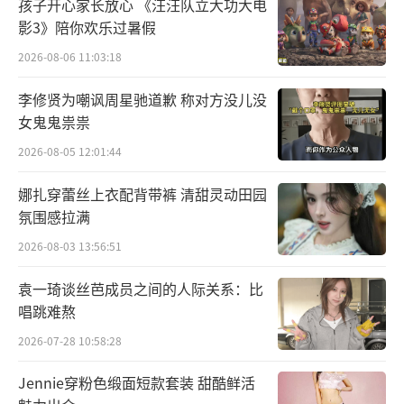
孩子开心家长放心 《汪汪队立大功大电
影3》陪你欢乐过暑假
2026-08-06 11:03:18
李修贤为嘲讽周星驰道歉 称对方没儿没
女鬼鬼祟祟
2026-08-05 12:01:44
娜扎穿蕾丝上衣配背带裤 清甜灵动田园
氛围感拉满
2026-08-03 13:56:51
袁一琦谈丝芭成员之间的人际关系：比
唱跳难熬
2026-07-28 10:58:28
大张伟付航音乐秀好听又“好用”多元喜
Jennie穿粉色缎面短款套装 甜酷鲜活