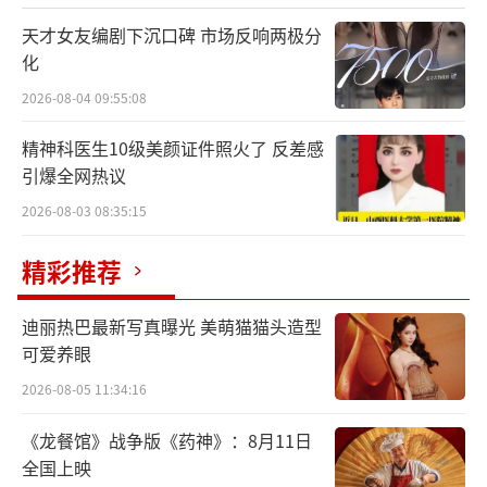
天才女友编剧下沉口碑 市场反响两极分
化
2026-08-04 09:55:08
精神科医生10级美颜证件照火了 反差感
引爆全网热议
2026-08-03 08:35:15
精彩推荐
同为音乐人的大张伟，在音乐秀中为潘玮
迪丽热巴最新写真曝光 美萌猫猫头造型
柏量身打造《新歌打歌详解》，以“潘玮柏的p
可爱养眼
unchline是胖吃来”、“beat没b只剩eat”等
2026-08-05 11:34:16
意想不到的出梗方式，令现场喜友与观众大笑
《龙餐馆》战争版《药神》：8月11日
不止。更加出人意料的是，付航以“热狗接班
全国上映
人”的身份登场，带来极具特色的“冷猴说