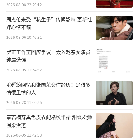
2026-08-08 22:29:12
唱”。潘玮柏则在最后以说唱炸场，“Real hi
p hop的我要给大家发的是筷子”的创意收尾，
周杰伦未受“私生子”传闻影响 更新社
再度将现场欢乐的氛围推向高潮。
媒心情不错
2026-08-06 10:46:31
罗正工作室回应争议：太入戏亲女演员
纯属造谣
2026-08-05 11:54:32
毛舜筠回忆和张国荣交往经历：是很多
情很重情的人
2026-07-28 11:00:25
章若楠穿黑色皮衣配格纹半裙 甜飒松弛
温柔治愈
2026-08-05 11:42:53