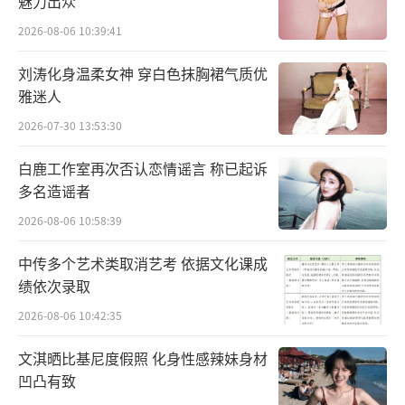
魅力出众
剧形式送上纯粹快乐
2026-08-06 10:39:41
首期节目中，大张伟与付航联袂带来开场
刘涛化身温柔女神 穿白色抹胸裙气质优
秀《今夜喜友秀》，一登场便奠定节目的欢乐
雅迷人
基调，帮助观众“烦恼攒成球，畅快一脚踢
2026-07-30 13:53:30
走”。大张伟与王勉合作的音乐秀，则凭借独
特鲜活的风格嗨翻全场，更在全网掀起“大笨d
白鹿工作室再次否认恋情谣言 称已起诉
多名造谣者
ance”热潮。整期节目中，既有喜单老友重
聚，用密集笑点还原熟悉的喜单氛围；又有陈
2026-08-06 10:58:39
妍希、黄晓明、沈月等重磅喜友跨界挑战单口
中传多个艺术类取消艺考 依据文化课成
喜剧，碰撞出耳目一新的惊喜火花。此外，节
绩依次录取
目创新融入Sketch、“今夜喜友趴”等多元喜
2026-08-06 10:42:35
剧形式，让快乐全程在线且持续升温。
文淇晒比基尼度假照 化身性感辣妹身材
凹凸有致