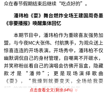
众在春节假期结束后继续“吃点好的”。
潘玮柏《耍》舞台燃炸全场王建国周奇墨
《非要播报》唤醒集体回忆
本期节目中，潘玮柏作为重磅喜友强势加
盟，与今夜MC大张伟、付航携手，为观众送上
惊喜连连的开场表演。开场秀中，潘玮柏不仅
幽默调侃自己的身材管理，自嘲离不开碳水，
并笑称粉丝看自己的演唱会仿佛开盲盒，隐藏
款才是“潘帅”；更是现场演绎歌曲
《耍》，“我燥到就要变天，全场给我耍
起”的高能歌词，瞬间点燃全场气氛。
点击查看全文(剩余
84
%)