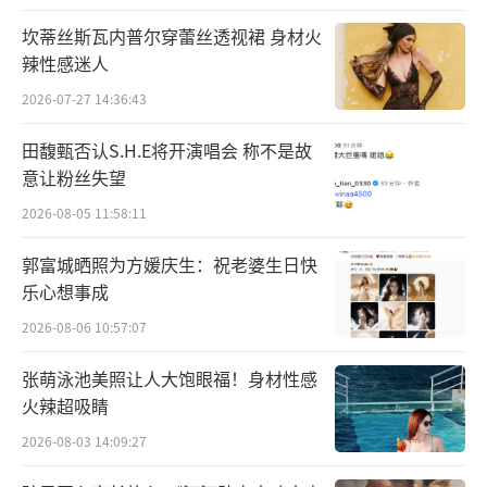
坎蒂丝斯瓦内普尔穿蕾丝透视裙 身材火
辣性感迷人
不仅音乐秀高潮迭起，语言类节目更是兼
2026-07-27 14:36:43
具爆梗与情怀。《非要播报》中，王建国、周
田馥甄否认S.H.E将开演唱会 称不是故
奇墨化身主播，以趣味形式回顾2006年娱乐大
意让粉丝失望
事件。经典娱乐新闻接连“重现”，唤醒一代
2026-08-05 11:58:11
人的青春记忆；喜友们跨越20年的照片同框，
更是引发观众的情感共鸣。众位喜单老友则通
郭富城晒照为方媛庆生：祝老婆生日快
过精彩的单口喜剧表演，对“吃点好的”展开
乐心想事成
多维解读。周奇墨直言“人可以喜欢没用的东
2026-08-06 10:57:07
西，人也可以生而无用”，黑灯倡导不要用自
张萌泳池美照让人大饱眼福！身材性感
我标准去定义他人，林简七感慨电影中的“本
火辣超吸睛
故事纯属虚构”从免责变成炫耀，刘仁铖则希
2026-08-03 14:09:27
望当下的“掌中堡”能够回到记忆中的样子。