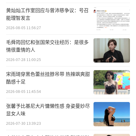
当代艺术家陈丹青为其题下繁体、简体版的歌
黄灿灿工作室回应与曾沛慈争议：号召
名与人名中国书法字，刘胡轶希望用自己长期
能理智发言
接触喜爱的中国视觉艺术结合这架占据自己生
2026-08-05 11:56:27
活大部分的钢琴，完成在视觉上的冲击力。专
辑在黑白的配色中点缀下亮眼的湖蓝，如同黑
毛舜筠回忆和张国荣交往经历：是很多
情很重情的人
白琴键下迸发的音符律动，冲击着你我，唱片
2026-07-28 11:00:25
同样为同色系彩胶，呈现一场独特艺术审美与
质感。
宋雨琦穿黑色蕾丝挂脖吊带 热辣飒爽甜
酷感十足
实体不仅是听感上的音乐体验承载，更是
2026-08-05 11:45:54
一份沉甸甸的心意。除去彩胶外，本次实体设
计中还加入了设计感一脉相承的歌词内页，记
张馨予比基尼大片慵懒性感 身姿曼妙尽
显女人味
录刘胡轶每首歌曲的创作手记，他将自己的心
2026-07-30 13:39:23
路历程拆解成琴键，像是一段段的序言，带领
听众走进Out of Service的世界。