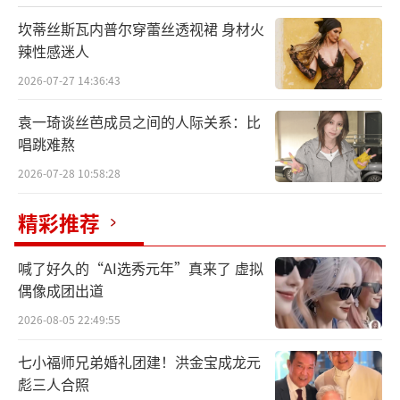
文名才配合英文取中文名，“Out of Servic
坎蒂丝斯瓦内普尔穿蕾丝透视裙 身材火
e”一语双关，既是卸下所有身份回归演奏者本
辣性感迷人
身，也是指脱离所有的目的性专注于即兴的、
2026-07-27 14:36:43
当下的表达。作为一张全原创钢琴演奏专辑，
袁一琦谈丝芭成员之间的人际关系：比
《须臾之桥Out of Service》历经漫长构思，整
唱跳难熬
合着刘胡轶的音乐实验，为了让每一个音符都
2026-07-28 10:58:28
能真实地传达歌曲本身所表达的触感，他曾辗
转与北京和中国台北两地之间寻找合适的钢琴
精彩推荐
完成录音，最终组合成这部完整的钢琴叙事。
喊了好久的“AI选秀元年”真来了 虚拟
在《须臾之桥Out of Service》数位音频发
偶像成团出道
行之初，刘胡轶已悄然开始推进实体彩胶制作
2026-08-05 22:49:55
计划。从实体配置设计到音乐最重要的载体——
七小福师兄弟婚礼团建！洪金宝成龙元
胶片打样，他在每一个步骤中都投入专注。此
彪三人合照