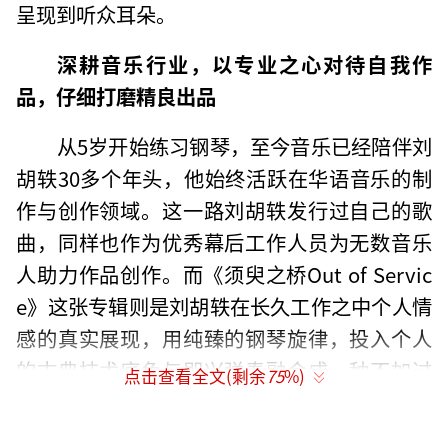
呈现到听众耳朵。
深耕音乐行业，以专业之心对待自我作
品，仔细打磨精良出品
从5岁开始练习钢琴，至今音乐已经陪伴刘
胡轶30多个年头，他始终活跃在华语音乐的制
作与创作领域。这一路刘胡轶发行过自己的歌
曲，同样也作为优秀幕后工作人员为无数音乐
人助力作品创作。而《须臾之桥Out of Servic
e》这张专辑则是刘胡轶在长久工作之中个人情
感的真实展现，用纯臻的钢琴旋律，投入个人
的古典技术底色与即兴弹奏融合成一种不加过
点击查看全文(剩余
75
%)
多修饰的个人独奏作品。