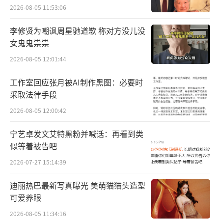
次实体专辑以彩胶的形式进行制作，由于纯钢
2026-08-05 11:53:06
琴曲的低音与高音之间阈值过大容易造成唱片
李修贤为嘲讽周星驰道歉 称对方没儿没
噪音，为减少噪音带来的影响，彩胶来来回回
女鬼鬼祟祟
打样三版才选中最终的版本。刘胡轶希望能给
2026-08-05 12:01:44
听众更纯粹的钢琴曲演奏体验，这也是对自我
输出的作品的尊重。
工作室回应张月被AI制作黑图：必要时
采取法律手段
当代艺术家陈丹青为封面题字，专辑兼具
2026-08-05 12:00:42
艺术与质感
宁艺卓发文艾特黑粉并喊话：再看到类
在流媒体主导的时代，《须臾之桥Out of
似等着被告吧
Service》实体的发行是刘胡轶所坚守的音乐载
2026-07-27 15:14:39
体的价值，恰如“须臾之桥”所表达的意义，
迪丽热巴最新写真曝光 美萌猫猫头造型
愿借以看得见摸得着的音乐实体来成为连接听
可爱养眼
众的桥梁。专辑在封面设计之时，刘胡轶邀请
2026-08-05 11:34:16