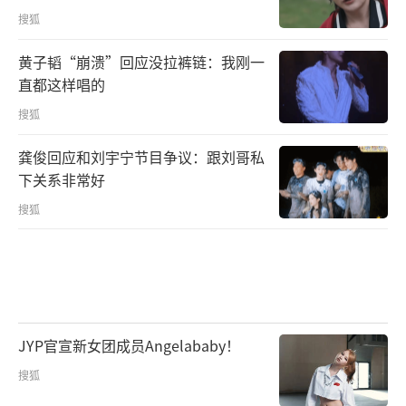
搜狐
黄子韬“崩溃”回应没拉裤链：我刚一
直都这样唱的
搜狐
龚俊回应和刘宇宁节目争议：跟刘哥私
下关系非常好
搜狐
JYP官宣新女团成员Angelababy！
搜狐