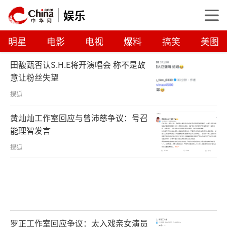
娱乐
明星
电影
电视
爆料
搞笑
美图
田馥甄否认S.H.E将开演唱会 称不是故
意让粉丝失望
搜狐
黄灿灿工作室回应与曾沛慈争议：号召
能理智发言
搜狐
罗正工作室回应争议：太入戏亲女演员