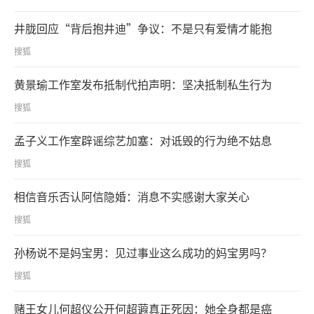
井胧回应“背后抱井迪”争议：不是只有爱情才能抱
搜狐
黄景瑜工作室发布抵制代拍声明：坚决抵制私生行为
搜狐
孟子义工作室辟谣综艺加塞：对诋毁的行为绝不姑息
搜狐
相信音乐否认阿信隐婚：消息不实感谢大家关心
搜狐
孙杨说不是妈宝男：见过事业这么成功的妈宝男吗？
搜狐
赌王女儿何超仪公开何超蕸真正死因：她全身都是癌