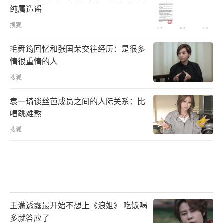
纯属造谣
搜狐
毛舜筠回忆和张国荣交往经历：是很多
情很重情的人
搜狐
袁一琦谈丝芭成员之间的人际关系：比
唱跳难熬
搜狐
王濛透露最开始不想上《浪姐》 吃饭喝
多就答应了