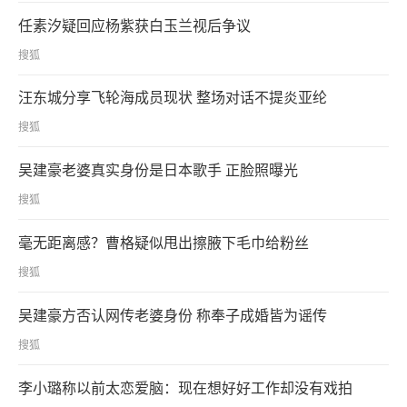
任素汐疑回应杨紫获白玉兰视后争议
搜狐
汪东城分享飞轮海成员现状 整场对话不提炎亚纶
搜狐
吴建豪老婆真实身份是日本歌手 正脸照曝光
搜狐
毫无距离感？曹格疑似甩出擦腋下毛巾给粉丝
搜狐
吴建豪方否认网传老婆身份 称奉子成婚皆为谣传
搜狐
李小璐称以前太恋爱脑：现在想好好工作却没有戏拍