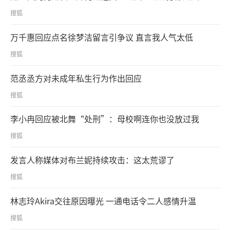
搜狐
万千惠回应点名徐梦洁留言引争议 直言我人气太低
搜狐
范丞丞方对未成年私生行为作出回应
搜狐
李小冉回应被北舞“处刑”：母校啊连你也没放过我
搜狐
发言人称媒体对布兰妮持续攻击：这太荒谬了
搜狐
林志玲Akira交往原因曝光 一通电话令二人感情升温
搜狐