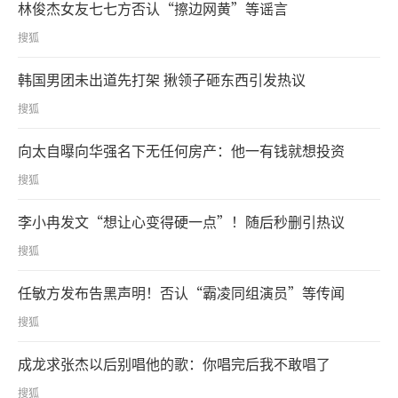
林俊杰女友七七方否认“擦边网黄”等谣言
搜狐
韩国男团未出道先打架 揪领子砸东西引发热议
搜狐
向太自曝向华强名下无任何房产：他一有钱就想投资
搜狐
李小冉发文“想让心变得硬一点”！随后秒删引热议
搜狐
任敏方发布告黑声明！否认“霸凌同组演员”等传闻
搜狐
成龙求张杰以后别唱他的歌：你唱完后我不敢唱了
搜狐