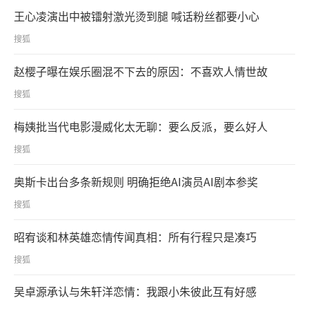
王心凌演出中被镭射激光烫到腿 喊话粉丝都要小心
搜狐
赵樱子曝在娱乐圈混不下去的原因：不喜欢人情世故
搜狐
梅姨批当代电影漫威化太无聊：要么反派，要么好人
搜狐
奥斯卡出台多条新规则 明确拒绝AI演员AI剧本参奖
搜狐
昭宥谈和林英雄恋情传闻真相：所有行程只是凑巧
搜狐
吴卓源承认与朱轩洋恋情：我跟小朱彼此互有好感