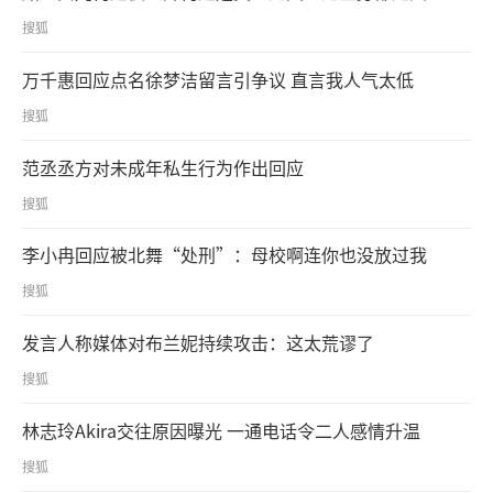
搜狐
万千惠回应点名徐梦洁留言引争议 直言我人气太低
搜狐
范丞丞方对未成年私生行为作出回应
搜狐
李小冉回应被北舞“处刑”：母校啊连你也没放过我
搜狐
发言人称媒体对布兰妮持续攻击：这太荒谬了
搜狐
林志玲Akira交往原因曝光 一通电话令二人感情升温
搜狐