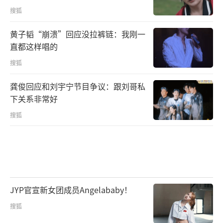
搜狐
黄子韬“崩溃”回应没拉裤链：我刚一
直都这样唱的
搜狐
龚俊回应和刘宇宁节目争议：跟刘哥私
下关系非常好
搜狐
JYP官宣新女团成员Angelababy！
搜狐