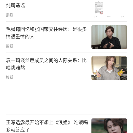
纯属造谣
搜狐
毛舜筠回忆和张国荣交往经历：是很多
情很重情的人
搜狐
袁一琦谈丝芭成员之间的人际关系：比
唱跳难熬
搜狐
王濛透露最开始不想上《浪姐》 吃饭喝
多就答应了