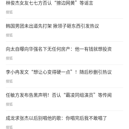
林俊杰女友七七方否认“擦边网黄”等谣言
搜狐
韩国男团未出道先打架 揪领子砸东西引发热议
搜狐
向太自曝向华强名下无任何房产：他一有钱就想投资
搜狐
李小冉发文“想让心变得硬一点”！随后秒删引热议
搜狐
任敏方发布告黑声明！否认“霸凌同组演员”等传闻
搜狐
成龙求张杰以后别唱他的歌：你唱完后我不敢唱了
搜狐