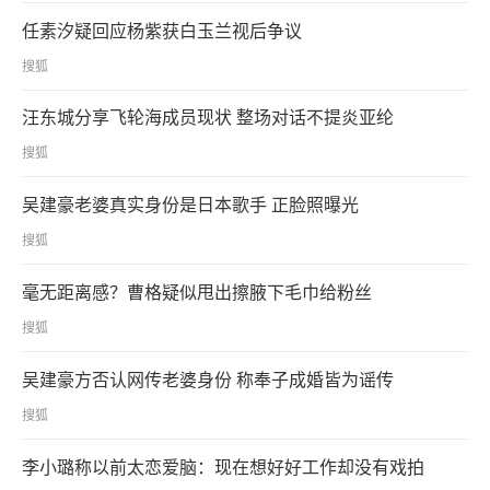
任素汐疑回应杨紫获白玉兰视后争议
搜狐
汪东城分享飞轮海成员现状 整场对话不提炎亚纶
搜狐
吴建豪老婆真实身份是日本歌手 正脸照曝光
搜狐
毫无距离感？曹格疑似甩出擦腋下毛巾给粉丝
搜狐
吴建豪方否认网传老婆身份 称奉子成婚皆为谣传
搜狐
李小璐称以前太恋爱脑：现在想好好工作却没有戏拍