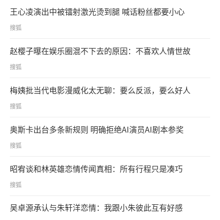
王心凌演出中被镭射激光烫到腿 喊话粉丝都要小心
搜狐
赵樱子曝在娱乐圈混不下去的原因：不喜欢人情世故
搜狐
梅姨批当代电影漫威化太无聊：要么反派，要么好人
搜狐
奥斯卡出台多条新规则 明确拒绝AI演员AI剧本参奖
搜狐
昭宥谈和林英雄恋情传闻真相：所有行程只是凑巧
搜狐
吴卓源承认与朱轩洋恋情：我跟小朱彼此互有好感