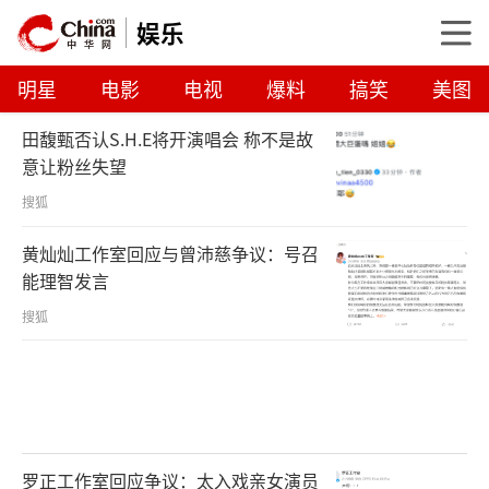
娱乐
明星
电影
电视
爆料
搞笑
美图
田馥甄否认S.H.E将开演唱会 称不是故
意让粉丝失望
搜狐
黄灿灿工作室回应与曾沛慈争议：号召
能理智发言
搜狐
罗正工作室回应争议：太入戏亲女演员