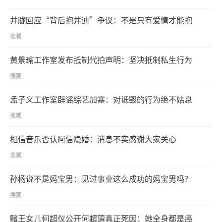
井胧回应“背后抱井迪”争议：不是只有爱情才能抱
搜狐
黄景瑜工作室发布抵制代拍声明：坚决抵制私生行为
搜狐
孟子义工作室辟谣综艺加塞：对诋毁的行为绝不姑息
搜狐
相信音乐否认阿信隐婚：消息不实感谢大家关心
搜狐
孙杨说不是妈宝男：见过事业这么成功的妈宝男吗？
搜狐
赌王女儿何超仪公开何超蕸真正死因：她全身都是癌