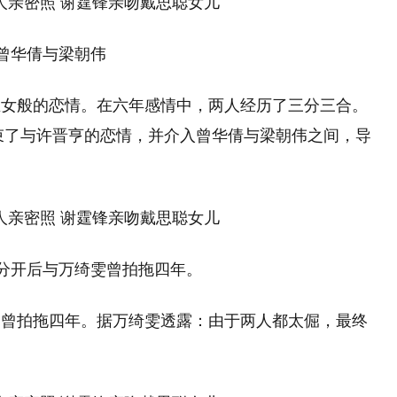
华倩与梁朝伟
玉女般的恋情。在六年感情中，两人经历了三分三合。
结束了与许晋亨的恋情，并介入曾华倩与梁朝伟之间，导
开后与万绮雯曾拍拖四年。
雯曾拍拖四年。据万绮雯透露：由于两人都太倔，最终