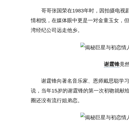
哥哥张国荣在1983年时，因拍摄电
情相悦，在媒体眼中更是一对金童玉女，
湾经纪公司远走他乡。
谢霆锋
竟
谢霆锋向著名音乐家、恩师戴思聪学
说，当年15岁的谢霆锋的第一次初吻就献
圈还没有流行姐弟恋。