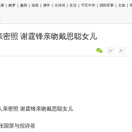
健康
|
解梦
|
趣闻
|
游戏
|
佛学
|
古诗词
|
生活
|
守艺中华
|
国防军事
|
文旅
|
文
亲密照 谢霆锋亲吻戴思聪女儿
国荣与倪诗蓓