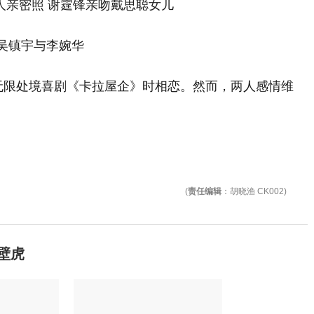
镇宇与李婉华
摄无限处境喜剧《卡拉屋企》时相恋。然而，两人感情维
(
责任编辑
：胡晓渔 CK002)
壁虎