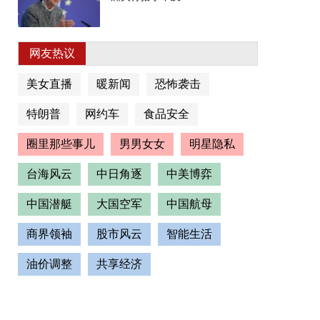
网友热议
美女直播
暖新闻
恐怖袭击
特朗普
网约车
食品安全
圈里那些事儿
男男女女
明星隐私
台海风云
中日角逐
中美博弈
中国潜艇
大国空军
中国航母
商界领袖
股市风云
智能生活
油价调整
共享经济