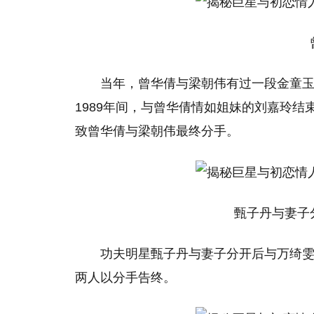
曾
当年，曾华倩与梁朝伟有过一段金童
1989年间，与曾华倩情如姐妹的刘嘉玲
致曾华倩与梁朝伟最终分手。
甄子丹与妻子分
功夫明星甄子丹与妻子分开后与万绮
两人以分手告终。