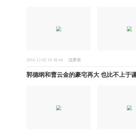
2016-12-02 10:38:44
沈梦辰
郭德纲和曹云金的豪宅再大 也比不上于谦