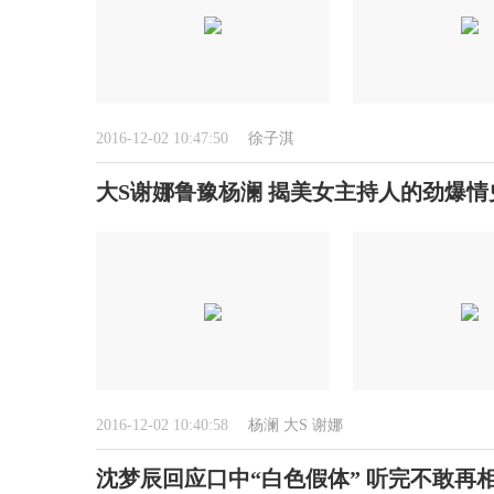
2016-12-02 10:47:50
徐子淇
大S谢娜鲁豫杨澜 揭美女主持人的劲爆情
2016-12-02 10:40:58
杨澜
大S
谢娜
沈梦辰回应口中“白色假体” 听完不敢再