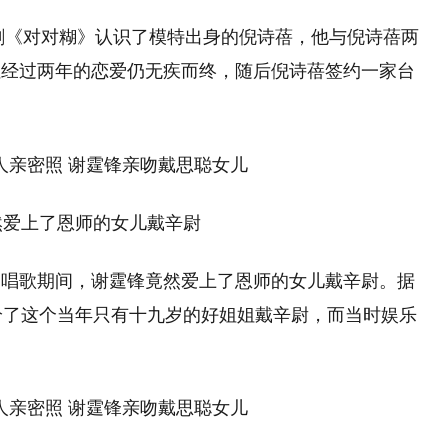
视剧《对对糊》认识了模特出身的倪诗蓓，他与倪诗蓓两
但经过两年的恋爱仍无疾而终，随后倪诗蓓签约一家台
然爱上了恩师的女儿戴辛尉
习唱歌期间，谢霆锋竟然爱上了恩师的女儿戴辛尉。据
给了这个当年只有十九岁的好姐姐戴辛尉，而当时娱乐