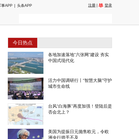
注册
|
登录
军事APP
|
头条APP
今日热点
各地加速落地“六张网”建设 夯实
中国式现代化
活力中国调研行丨“智慧大脑”守护
城市生命线
台风“白海豚”再度加强！登陆后是
否会北上？
美国为提振日元抛售欧元，令欧
洲央行措手不及