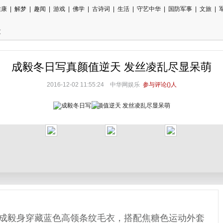
健康
|
解梦
|
趣闻
|
游戏
|
佛学
|
古诗词
|
生活
|
守艺中华
|
国防军事
|
文旅
|
文
成毅冬日写真颜值逆天 发丝凌乱尽显呆萌
2016-12-02 11:55:24
中华网娱乐
参与评论(
)人
成毅身穿藏蓝色高领条纹毛衣，搭配焦糖色运动外套