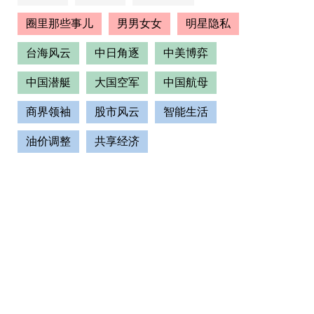
圈里那些事儿
男男女女
明星隐私
台海风云
中日角逐
中美博弈
中国潜艇
大国空军
中国航母
商界领袖
股市风云
智能生活
油价调整
共享经济