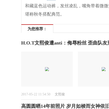
和藏蓝色运动裤，发丝凌乱，嘴角带着微微
堪称秋冬搭配典范。
为您推荐：
H.O.T文熙俊遭anti：侮辱粉丝 歪曲队
2017-05-22 11:54:50
文熙俊
高圆圆晒14年前照片 岁月如梭而女神依