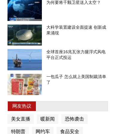
为何要将千颗卫星送入太空？
大科学装置建设全面提速 创新成
果涌现
全球首座16兆瓦张力腿浮式风电
平台正式投运
一包瓜子 怎么就上美国制裁清单
了
网友热议
美女直播
暖新闻
恐怖袭击
特朗普
网约车
食品安全