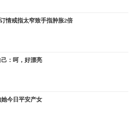
订情戒指太窄致手指肿胀2倍
自己：呵，好漂亮
的她今日平安产女