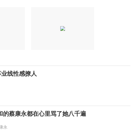
事业线性感撩人
和的蔡康永都在心里骂了她八千遍
康永