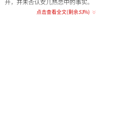
开，并未否认女儿热恋中的事实。
点击查看全文(剩余
53
%)
而欧阳娜娜则是笑着向记者表示：“我早
就知道你们会问这个问题！”随即带着“表
姐”往妈妈躲避的角落方向过去。另外，欧阳
妮妮虽然在出席名单上面，截至开演前并未出
现，应是新闻曝出之后，暂时避开公开场合亮
相。
事实上，“五金行小开”李家安的Instagr
am皆可找到与欧阳妮妮热恋中的痕迹，不仅在
情人节甜蜜告白：“我不是最浪漫的那种，但
我是最有心的那个…就当给‘妮’情人节礼
物！”女方生日更晒出戴着情侣手链、手牵手
的照片，闪爆亲友。