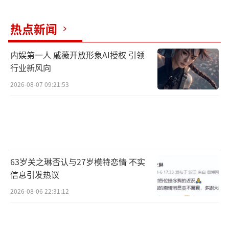
热点新闻
内娱第一人 戚薇开放形象AI授权 引领
行业新风向
2026-08-07 09:21:53
63岁关之琳否认与27岁模特恋情 不实
信息引发热议
2026-08-06 22:31:12