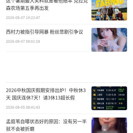
这个暑期最大笑料就是看他赔本 克拉克
森农场第五季再出发
2026-08-07 10:22:47
西村力被指引导网暴 粉丝悲剧引争议
2026-08-07 08:01:18
2026中秋国庆假期安排出炉！中秋休3
天 国庆连休7天！请3休13超长假
2026-08-05 08:41:43
孟庭苇自曝状态好的原因：没有另一半
就不会被折磨