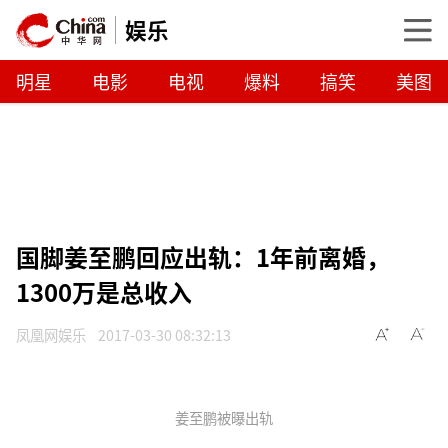
娱乐
明星
电影
电视
爆料
搞笑
美图
国脚姜至鹏回应出轨：1年前离婚，
1300万是总收入
凤凰网娱乐
2017-03-30 08:32:13
姜至鹏被曝出轨