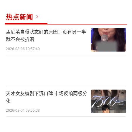
是俱乐部给他的账单，是他加盟富力后的总收
入，“法院一年前已经判定离婚，至于那篇长
热点新闻
文中提及的数目，是俱乐部给我本人的一个账
孟庭苇自曝状态好的原因：没有另一半
单，不是像文中所说的那样，要提交给法院
就不会被折磨
的。这个数目，是从加盟富力以来的我整个的
2026-08-06 10:57:40
收入，是一个总数。”
天才女友编剧下沉口碑 市场反响两极分
化
2026-08-04 09:55:08