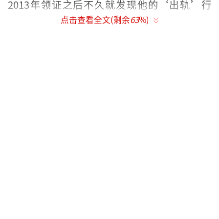
2013年领证之后不久就发现他的‘出轨’行
为。”
点击查看全文(剩余
63
%)
同时透露，姜至鹏转会广州富力之后跟她
提出离婚，但法院的判罚她无法接受，所以发
文希望中国足协、广东省体育局取消姜至鹏的
国家队队员和富力球员资格，并希望富力俱乐
部提交姜至鹏的工作合同。长文中，还曝光了
姜至鹏为“小三”花费的1300万账单以及二人
的聊天记录，其中1300万的账单绝大部分钱都
是花在“小三”身上。
根据上海《五星体育》的报道，今天上午
随国足回国后，姜至鹏也对此事进行了回应，
疑似默认了长文中的绝大部分内容，表示要向