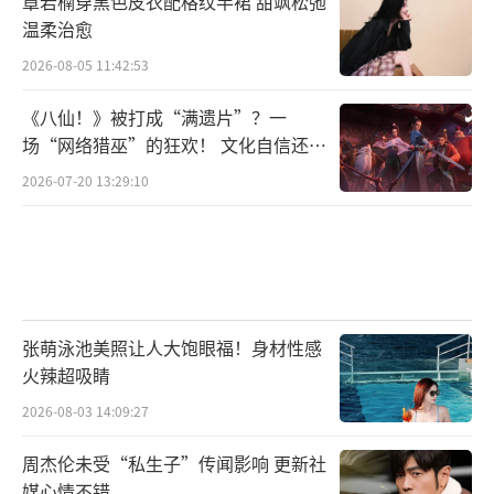
章若楠穿黑色皮衣配格纹半裙 甜飒松弛
温柔治愈
2026-08-05 11:42:53
《八仙！》被打成“满遗片”？一
场“网络猎巫”的狂欢！ 文化自信还是
焦虑？
2026-07-20 13:29:10
张萌泳池美照让人大饱眼福！身材性感
火辣超吸睛
2026-08-03 14:09:27
周杰伦未受“私生子”传闻影响 更新社
媒心情不错