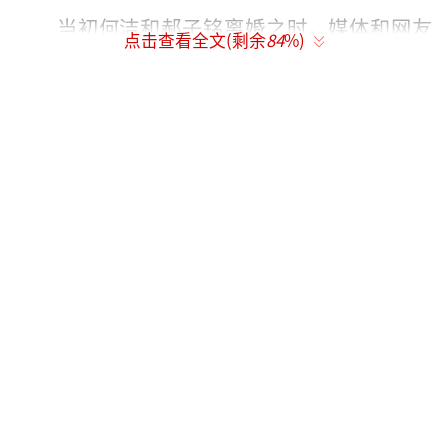
当初何洁和郝子铭离婚之时，媒体和网友
点击查看全文(剩余
84
%)
也是先从微博里看出来问题的。
白百何和陈羽凡，一个演员一个歌手，以
现在的事业发展来看，他们也算是女强男弱，
白百何这两年通过《捉妖记》《滚蛋吧肿瘤
君》成为评价很好的电影票房女王，从过去的
电视剧“王珞丹同款”成长为电影大咖，事业
达到巅峰期。
而陈羽凡和羽泉组合早过了创作和发展时
期，很少以真正歌手身份出现在公众面前。
白百何生孩子后事业反而越来越好，家庭