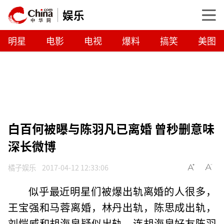
娱乐
明星
电影
电视
爆料
搞笑
美图
白百何被曝与陈羽凡已离婚 曾秒删意味
深长微博
橘子娱乐
2017-04-12 12:33:06
似乎最近明星们被爆出轨离婚的人很多，
王宝强和马蓉离婚，林丹出轨，陈思成出轨，
刘恺威和胡海泉疑似出轨，连胡海泉好友陈羽