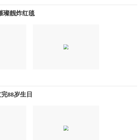
璀璨靓炸红毯
完88岁生日