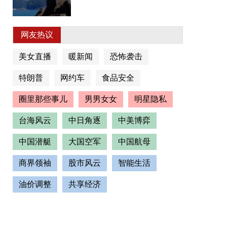
网友热议
美女直播
暖新闻
恐怖袭击
特朗普
网约车
食品安全
圈里那些事儿
男男女女
明星隐私
台海风云
中日角逐
中美博弈
中国潜艇
大国空军
中国航母
商界领袖
股市风云
智能生活
油价调整
共享经济