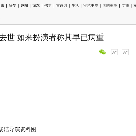
健康
|
解梦
|
趣闻
|
游戏
|
佛学
|
古诗词
|
生活
|
守艺中华
|
国防军事
|
文旅
|
文
去世 如来扮演者称其早已病重
洁导演资料图