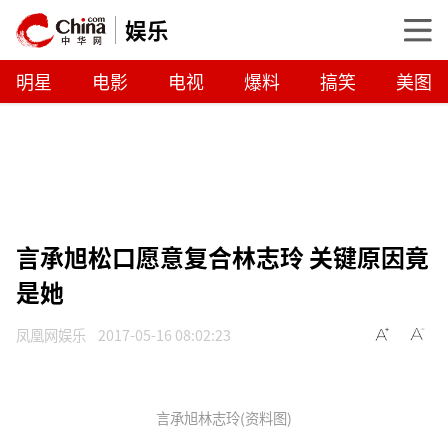
娱乐
明星
电影
电视
爆料
搞笑
美图
言承旭松口愿意复合林志玲 关键原因竟
是她
凤凰网娱乐
2017-05-16 08:02:23
言承旭林志玲(资料图)