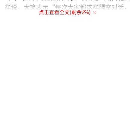
样说，大笑表示“每次大家都这样隔空对话，
点击查看全文(剩余
8
%)
我们可能要换一个同样的通讯软件。”没把话
说死。